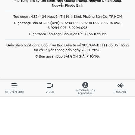
Phó Tổng Thư ký tòa soạn:
Ngô Quang Trưởng
,
Nguyễn Chiến Dũng
,
Nguyễn Phước Bình
Tòa soạn
: 432-434 Nguyễn Thị Minh Khai, Phường Bàn Cờ, TP.HCM
Điện thoại Báo SGGP
: (028) 3.9294.091, 3.9294.092, 3.9294.093,
3.9294.097, 3.9294.098
Điện thoại Tòa soạn Báo Điện tử
: 08 65 11 22 55
Giấy phép hoạt động Báo in và Báo Điện tử số 305/GP-BTTTT do Bộ Thông
tin và Truyền thông cấp ngày 28-8-2023.
© Bản quyền Báo SÀI GÒN GIẢI PHÓNG.
INFOGRAPHIC /
CHUYÊN MỤC
VIDEO
PODCAST
LONGFORM