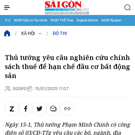
中文
SGGP Đầu tư Tài chính
SGGP Thể Thao
English Edition
SGGP Epaper
XÃ HỘI
ĐÔ THỊ
Thủ tướng yêu cầu nghiên cứu chính
sách thuế để hạn chế đầu cơ bất động
sản
SGGPO
15/01/2025 11:07
Ngày 15-1, Thủ tướng Phạm Minh Chính có công
điện số 03/CĐ-TTg yêu cầu các bộ, ngành, địa