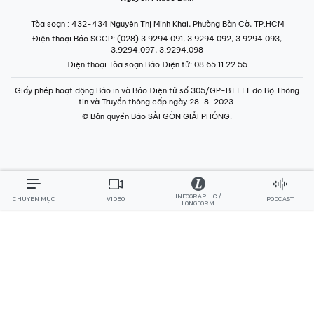
Tòa soạn
: 432-434 Nguyễn Thị Minh Khai, Phường Bàn Cờ, TP.HCM
Điện thoại Báo SGGP
: (028) 3.9294.091, 3.9294.092, 3.9294.093,
3.9294.097, 3.9294.098
Điện thoại Tòa soạn Báo Điện tử
: 08 65 11 22 55
Giấy phép hoạt động Báo in và Báo Điện tử số 305/GP-BTTTT do Bộ Thông
tin và Truyền thông cấp ngày 28-8-2023.
© Bản quyền Báo SÀI GÒN GIẢI PHÓNG.
INFOGRAPHIC /
CHUYÊN MỤC
VIDEO
PODCAST
LONGFORM