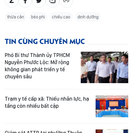
thừa cân
béo phì
chiều cao
dinh dưỡng
TIN CÙNG CHUYÊN MỤC
Phó Bí thư Thành ủy TPHCM
Nguyễn Phước Lộc: Mở rộng
không gian phát triển y tế
chuyên sâu
Trạm y tế cấp xã: Thiếu nhân lực, hạ
tầng còn nhiều bất cập
Giám sát ATTP tại phường Thuận