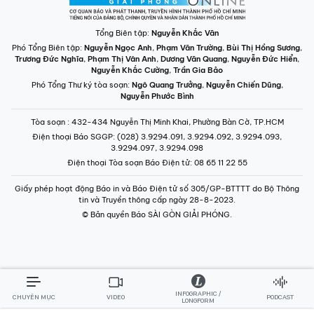
Tổng Biên tập:
Nguyễn Khắc Văn
Phó Tổng Biên tập:
Nguyễn Ngọc Anh
,
Phạm Văn Trường
,
Bùi Thị Hồng Sương
,
Trương Đức Nghĩa
,
Phạm Thị Vân Anh
,
Dương Văn Quang
,
Nguyễn Đức Hiển
,
Nguyễn Khắc Cường
,
Trần Gia Bảo
Phó Tổng Thư ký tòa soạn:
Ngô Quang Trưởng
,
Nguyễn Chiến Dũng
,
Nguyễn Phước Bình
Tòa soạn
: 432-434 Nguyễn Thị Minh Khai, Phường Bàn Cờ, TP.HCM
Điện thoại Báo SGGP
: (028) 3.9294.091, 3.9294.092, 3.9294.093,
3.9294.097, 3.9294.098
Điện thoại Tòa soạn Báo Điện tử
: 08 65 11 22 55
Giấy phép hoạt động Báo in và Báo Điện tử số 305/GP-BTTTT do Bộ Thông
tin và Truyền thông cấp ngày 28-8-2023.
© Bản quyền Báo SÀI GÒN GIẢI PHÓNG.
INFOGRAPHIC /
CHUYÊN MỤC
VIDEO
PODCAST
LONGFORM