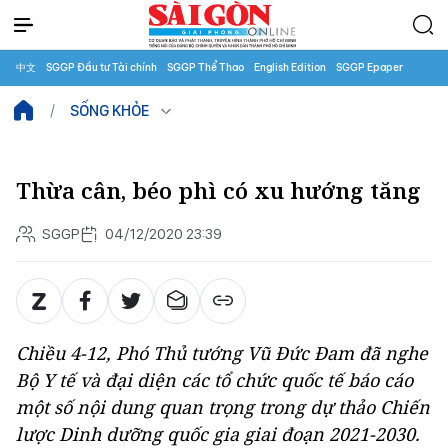
中文
SGGP Đầu tư Tài chính
SGGP Thể Thao
English Edition
SGGP Epaper
SỐNG KHỎE
Thừa cân, béo phì có xu hướng tăng
SGGP
04/12/2020 23:39
Chiều 4-12, Phó Thủ tướng Vũ Đức Đam đã nghe
Bộ Y tế và đại diện các tổ chức quốc tế báo cáo
một số nội dung quan trọng trong dự thảo Chiến
lược Dinh dưỡng quốc gia giai đoạn 2021-2030.