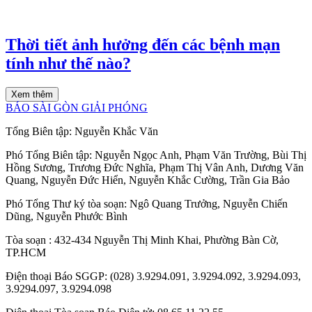
Thời tiết ảnh hưởng đến các bệnh mạn
tính như thế nào?
Xem thêm
BÁO SÀI GÒN GIẢI PHÓNG
Tổng Biên tập:
Nguyễn Khắc Văn
Phó Tổng Biên tập:
Nguyễn Ngọc Anh
,
Phạm Văn Trường
,
Bùi Thị
Hồng Sương
,
Trương Đức Nghĩa
,
Phạm Thị Vân Anh
,
Dương Văn
Quang
,
Nguyễn Đức Hiển
,
Nguyễn Khắc Cường
,
Trần Gia Bảo
Phó Tổng Thư ký tòa soạn:
Ngô Quang Trưởng
,
Nguyễn Chiến
Dũng
,
Nguyễn Phước Bình
Tòa soạn
: 432-434 Nguyễn Thị Minh Khai, Phường Bàn Cờ,
TP.HCM
Điện thoại Báo SGGP
: (028) 3.9294.091, 3.9294.092, 3.9294.093,
3.9294.097, 3.9294.098