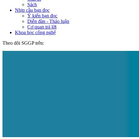
Sách
Nhịp cầu bạn đọc
Ý kiến bạn đọc
Diễn đàn - Thảo luận
Cơ quan trả lời
Khoa học công nghệ
Theo dõi SGGP trên: