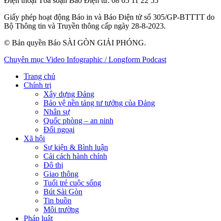
Điện thoại Tòa soạn Báo Điện tử
: 08 65 11 22 55
Giấy phép hoạt động Báo in và Báo Điện tử số 305/GP-BTTTT do
Bộ Thông tin và Truyền thông cấp ngày 28-8-2023.
© Bản quyền Báo SÀI GÒN GIẢI PHÓNG.
Chuyên mục
Video
Infographic / Longform
Podcast
Trang chủ
Chính trị
Xây dựng Đảng
Bảo vệ nền tảng tư tưởng của Đảng
Nhân sự
Quốc phòng – an ninh
Đối ngoại
Xã hội
Sự kiện & Bình luận
Cải cách hành chính
Đô thị
Giao thông
Tuổi trẻ cuộc sống
Bút Sài Gòn
Tin buồn
Môi trường
Pháp luật