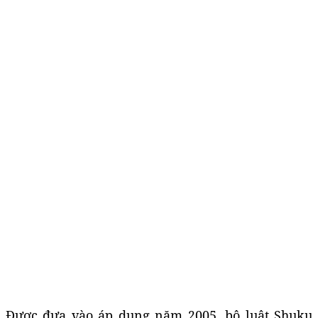
Được đưa vào áp dụng năm 2005, bộ luật Shuku