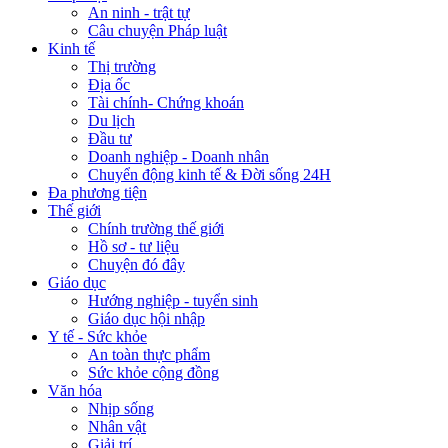
An ninh - trật tự
Câu chuyện Pháp luật
Kinh tế
Thị trường
Địa ốc
Tài chính- Chứng khoán
Du lịch
Đầu tư
Doanh nghiệp - Doanh nhân
Chuyển động kinh tế & Đời sống 24H
Đa phương tiện
Thế giới
Chính trường thế giới
Hồ sơ - tư liệu
Chuyện đó đây
Giáo dục
Hướng nghiệp - tuyển sinh
Giáo dục hội nhập
Y tế - Sức khỏe
An toàn thực phẩm
Sức khỏe cộng đồng
Văn hóa
Nhịp sống
Nhân vật
Giải trí