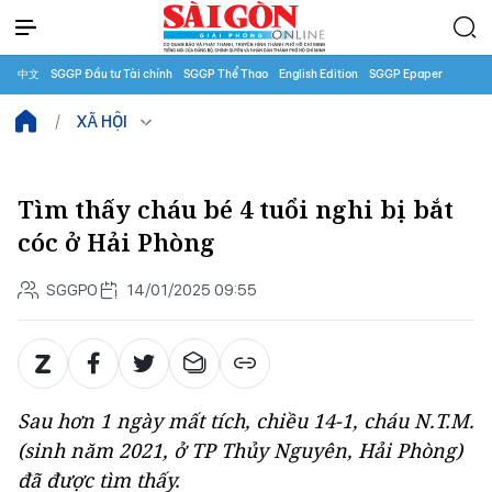
中文
SGGP Đầu tư Tài chính
SGGP Thể Thao
English Edition
SGGP Epaper
XÃ HỘI
Tìm thấy cháu bé 4 tuổi nghi bị bắt
cóc ở Hải Phòng
SGGPO
14/01/2025 09:55
Sau hơn 1 ngày mất tích, chiều 14-1, cháu N.T.M.
(sinh năm 2021, ở TP Thủy Nguyên, Hải Phòng)
đã được tìm thấy.