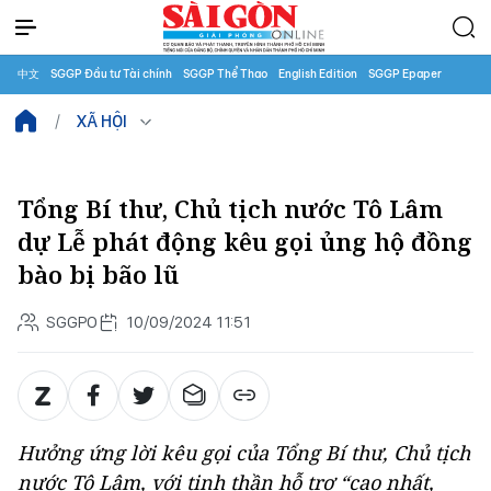
中文
SGGP Đầu tư Tài chính
SGGP Thể Thao
English Edition
SGGP Epaper
XÃ HỘI
Tổng Bí thư, Chủ tịch nước Tô Lâm
dự Lễ phát động kêu gọi ủng hộ đồng
bào bị bão lũ
SGGPO
10/09/2024 11:51
Hưởng ứng lời kêu gọi của Tổng Bí thư, Chủ tịch
nước Tô Lâm, với tinh thần hỗ trợ “cao nhất,