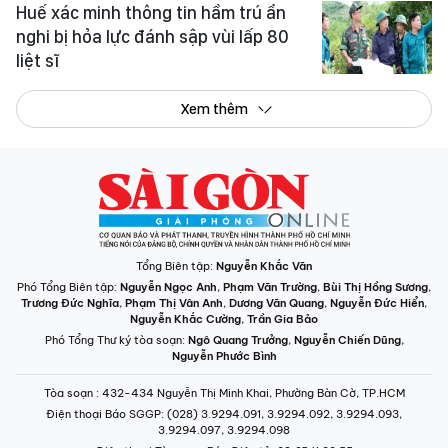
Huế xác minh thông tin hầm trú ẩn
nghi bị hỏa lực đánh sập vùi lấp 80
liệt sĩ
Xem thêm
Tổng Biên tập:
Nguyễn Khắc Văn
Phó Tổng Biên tập:
Nguyễn Ngọc Anh
,
Phạm Văn Trường
,
Bùi Thị Hồng Sương
,
Trương Đức Nghĩa
,
Phạm Thị Vân Anh
,
Dương Văn Quang
,
Nguyễn Đức Hiển
,
Nguyễn Khắc Cường
,
Trần Gia Bảo
Phó Tổng Thư ký tòa soạn:
Ngô Quang Trưởng
,
Nguyễn Chiến Dũng
,
Nguyễn Phước Bình
Tòa soạn
: 432-434 Nguyễn Thị Minh Khai, Phường Bàn Cờ, TP.HCM
Điện thoại Báo SGGP
: (028) 3.9294.091, 3.9294.092, 3.9294.093,
3.9294.097, 3.9294.098