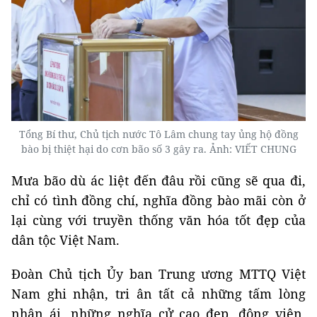
Tổng Bí thư, Chủ tịch nước Tô Lâm chung tay ủng hộ đồng
bào bị thiệt hại do cơn bão số 3 gây ra. Ảnh: VIẾT CHUNG
Mưa bão dù ác liệt đến đâu rồi cũng sẽ qua đi,
chỉ có tình đồng chí, nghĩa đồng bào mãi còn ở
lại cùng với truyền thống văn hóa tốt đẹp của
dân tộc Việt Nam.
Đoàn Chủ tịch Ủy ban Trung ương MTTQ Việt
Nam ghi nhận, tri ân tất cả những tấm lòng
nhân ái, những nghĩa cử cao đẹp, động viên,