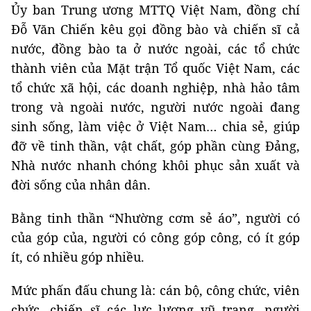
Ủy ban Trung ương MTTQ Việt Nam, đồng chí
Đỗ Văn Chiến kêu gọi đồng bào và chiến sĩ cả
nước, đồng bào ta ở nước ngoài, các tổ chức
thành viên của Mặt trận Tổ quốc Việt Nam, các
tổ chức xã hội, các doanh nghiệp, nhà hảo tâm
trong và ngoài nước, người nước ngoài đang
sinh sống, làm việc ở Việt Nam… chia sẻ, giúp
đỡ về tinh thần, vật chất, góp phần cùng Đảng,
Nhà nước nhanh chóng khôi phục sản xuất và
đời sống của nhân dân.
Bằng tinh thần “Nhường cơm sẻ áo”, người có
của góp của, người có công góp công, có ít góp
ít, có nhiều góp nhiều.
Mức phấn đấu chung là: cán bộ, công chức, viên
chức, chiến sĩ các lực lượng vũ trang, người