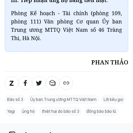
III. Tiếp nhận ủng hộ bằng tiền mặt:
Phòng Kế hoạch - Tài chính (phòng 109,
phòng 111) Văn phòng Cơ quan Ủy ban
Trung ương MTTQ Việt Nam số 46 Tràng
Thi, Hà Nội.
PHAN THẢO
Bão số 3
Ủy ban Trung ương MTTQ Việt Nam
Lời kêu gọi
Yagi
ủng hộ
thiệt hại do bão số 3
đồng bào bão lũ