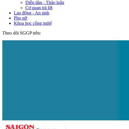
Diễn đàn - Thảo luận
Cơ quan trả lời
Lao động - An sinh
Phụ nữ
Khoa học công nghệ
Theo dõi SGGP trên: