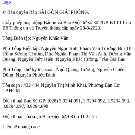
logo
© Bản quyền Báo SÀI GÒN GIẢI PHÓNG.
Giấy phép hoạt động Báo in và Báo Điện tử số 305/GP-BTTTT do
Bộ Thông tin và Truyền thông cấp ngày 28-8-2023.
Tổng Biên tập:
Nguyễn Khắc Văn
Phó Tổng Biên tập:
Nguyễn Ngọc Anh
,
Phạm Văn Trường
,
Bùi Thị
Hồng Sương
,
Trương Đức Nghĩa
,
Phạm Thị Vân Anh
,
Dương Văn
Quang
,
Nguyễn Đức Hiển
,
Nguyễn Khắc Cường
,
Trần Gia Bảo
Phó Tổng Thư ký tòa soạn:
Ngô Quang Trưởng
,
Nguyễn Chiến
Dũng
,
Nguyễn Phước Bình
Tòa soạn : 432-434 Nguyễn Thị Minh Khai, Phường Bàn Cờ,
TP.HCM
Điện thoại Báo SGGP: (028) 3.9294.091, 3.9294.092, 3.9294.093,
3.9294.097, 3.9294.098
Điện thoại Tòa soạn Báo Điện tử: 08 65 11 22 55
Liên hệ quảng cáo :