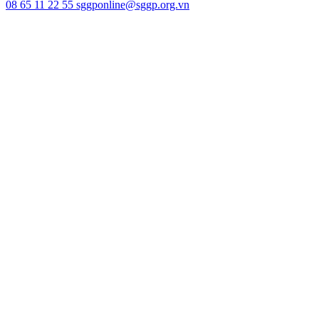
08 65 11 22 55
sggponline@sggp.org.vn