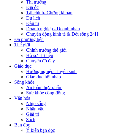
Thị trường
Địa ốc
Tài chính- Chứng khoán
Du lịch
Đầu tư
Doanh nghiệp - Doanh nhân
Chuyển động kinh tế & Đời sống 24H
Đa phương tiện
Thế giới
Chính trường thế giới
Hồ sơ - tư liệu
Chuyện đó đây
Giáo dục
Hướng nghiệp - tuyển sinh
Giáo dục hội nhập
Sống khỏe
An toàn thực phẩm
Sức khỏe cộng đồng
Văn hóa
Nhịp sống
Nhân vật
Giải trí
Sách
Bạn đọc
Ý kiến bạn đọc