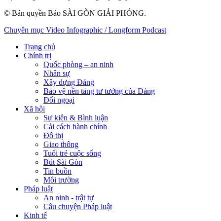
© Bản quyền Báo SÀI GÒN GIẢI PHÓNG.
Chuyên mục
Video
Infographic / Longform
Podcast
Trang chủ
Chính trị
Quốc phòng – an ninh
Nhân sự
Xây dựng Đảng
Bảo vệ nền tảng tư tưởng của Đảng
Đối ngoại
Xã hội
Sự kiện & Bình luận
Cải cách hành chính
Đô thị
Giao thông
Tuổi trẻ cuộc sống
Bút Sài Gòn
Tin buồn
Môi trường
Pháp luật
An ninh - trật tự
Câu chuyện Pháp luật
Kinh tế