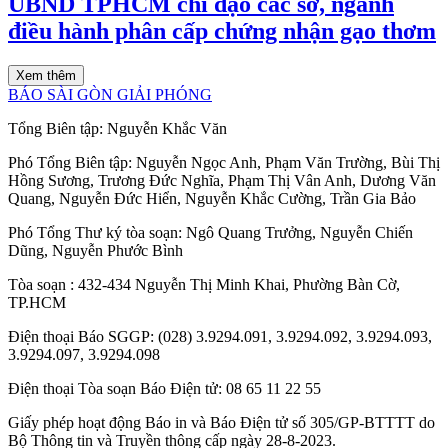
UBND TPHCM chỉ đạo các sở, ngành
điều hành phân cấp chứng nhận gạo thơm
Xem thêm
BÁO SÀI GÒN GIẢI PHÓNG
Tổng Biên tập:
Nguyễn Khắc Văn
Phó Tổng Biên tập:
Nguyễn Ngọc Anh
,
Phạm Văn Trường
,
Bùi Thị
Hồng Sương
,
Trương Đức Nghĩa
,
Phạm Thị Vân Anh
,
Dương Văn
Quang
,
Nguyễn Đức Hiển
,
Nguyễn Khắc Cường
,
Trần Gia Bảo
Phó Tổng Thư ký tòa soạn:
Ngô Quang Trưởng
,
Nguyễn Chiến
Dũng
,
Nguyễn Phước Bình
Tòa soạn
: 432-434 Nguyễn Thị Minh Khai, Phường Bàn Cờ,
TP.HCM
Điện thoại Báo SGGP
: (028) 3.9294.091, 3.9294.092, 3.9294.093,
3.9294.097, 3.9294.098
Điện thoại Tòa soạn Báo Điện tử
: 08 65 11 22 55
Giấy phép hoạt động Báo in và Báo Điện tử số 305/GP-BTTTT do
Bộ Thông tin và Truyền thông cấp ngày 28-8-2023.