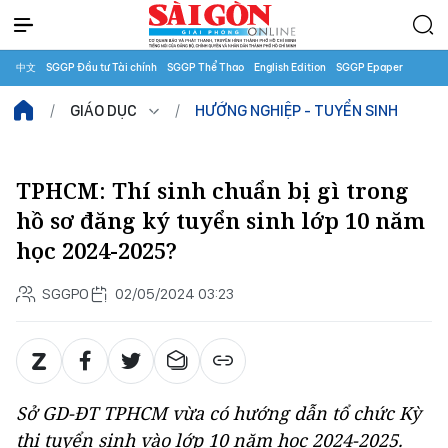
中文
SGGP Đầu tư Tài chính
SGGP Thể Thao
English Edition
SGGP Epaper
GIÁO DỤC
HƯỚNG NGHIỆP - TUYỂN SINH
TPHCM: Thí sinh chuẩn bị gì trong
hồ sơ đăng ký tuyển sinh lớp 10 năm
học 2024-2025?
SGGPO
02/05/2024 03:23
Sở GD-ĐT TPHCM vừa có hướng dẫn tổ chức Kỳ
thi tuyển sinh vào lớp 10 năm học 2024-2025.