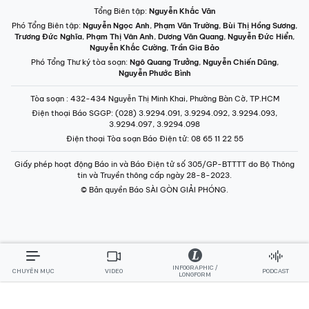
Tổng Biên tập:
Nguyễn Khắc Văn
Phó Tổng Biên tập:
Nguyễn Ngọc Anh
,
Phạm Văn Trường
,
Bùi Thị Hồng Sương
,
Trương Đức Nghĩa
,
Phạm Thị Vân Anh
,
Dương Văn Quang
,
Nguyễn Đức Hiển
,
Nguyễn Khắc Cường
,
Trần Gia Bảo
Phó Tổng Thư ký tòa soạn:
Ngô Quang Trưởng
,
Nguyễn Chiến Dũng
,
Nguyễn Phước Bình
Tòa soạn
: 432-434 Nguyễn Thị Minh Khai, Phường Bàn Cờ, TP.HCM
Điện thoại Báo SGGP
: (028) 3.9294.091, 3.9294.092, 3.9294.093,
3.9294.097, 3.9294.098
Điện thoại Tòa soạn Báo Điện tử
: 08 65 11 22 55
Giấy phép hoạt động Báo in và Báo Điện tử số 305/GP-BTTTT do Bộ Thông
tin và Truyền thông cấp ngày 28-8-2023.
© Bản quyền Báo SÀI GÒN GIẢI PHÓNG.
INFOGRAPHIC /
CHUYÊN MỤC
VIDEO
PODCAST
LONGFORM