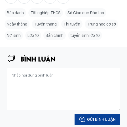
Báo danh
Tốt nghiệp THCS
Sở Giáo dục Đào tạo
Ngày tháng
Tuyển thẳng
Thi tuyển
Trung học cơ sở
Nơi sinh
Lớp 10
Bản chính
tuyển sinh lớp 10
BÌNH LUẬN
GỬI BÌNH LUẬN