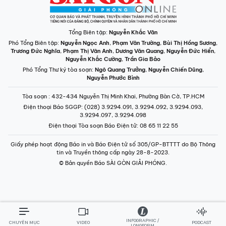
Tổng Biên tập:
Nguyễn Khắc Văn
Phó Tổng Biên tập:
Nguyễn Ngọc Anh
,
Phạm Văn Trường
,
Bùi Thị Hồng Sương
,
Trương Đức Nghĩa
,
Phạm Thị Vân Anh
,
Dương Văn Quang
,
Nguyễn Đức Hiển
,
Nguyễn Khắc Cường
,
Trần Gia Bảo
Phó Tổng Thư ký tòa soạn:
Ngô Quang Trưởng
,
Nguyễn Chiến Dũng
,
Nguyễn Phước Bình
Tòa soạn
: 432-434 Nguyễn Thị Minh Khai, Phường Bàn Cờ, TP.HCM
Điện thoại Báo SGGP
: (028) 3.9294.091, 3.9294.092, 3.9294.093,
3.9294.097, 3.9294.098
Điện thoại Tòa soạn Báo Điện tử
: 08 65 11 22 55
Giấy phép hoạt động Báo in và Báo Điện tử số 305/GP-BTTTT do Bộ Thông
tin và Truyền thông cấp ngày 28-8-2023.
© Bản quyền Báo SÀI GÒN GIẢI PHÓNG.
INFOGRAPHIC /
CHUYÊN MỤC
VIDEO
PODCAST
LONGFORM