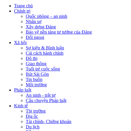
Trang chủ
Chính trị
Quốc phòng – an ninh
Nhân sự
Xây dựng Đảng
Bảo vệ nền tảng tư tưởng của Đảng
Đối ngoại
Xã hội
Sự kiện & Bình luận
Cải cách hành chính
Đô thị
Giao thông
Tuổi trẻ cuộc sống
Bút Sài Gòn
Tin buồn
Môi trường
Pháp luật
An ninh - trật tự
Câu chuyện Pháp luật
Kinh tế
Thị trường
Địa ốc
Tài chính- Chứng khoán
Du lịch