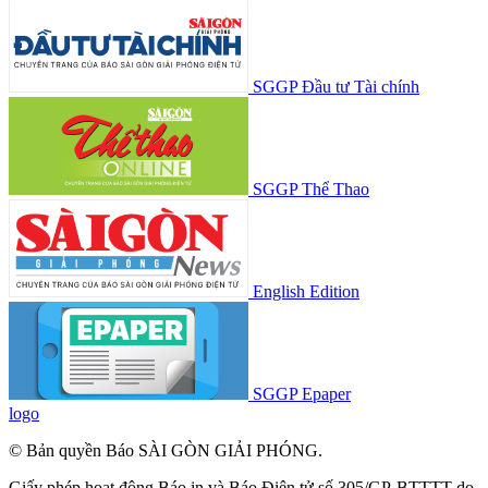
SGGP Đầu tư Tài chính
SGGP Thể Thao
English Edition
SGGP Epaper
logo
© Bản quyền Báo SÀI GÒN GIẢI PHÓNG.
Giấy phép hoạt động Báo in và Báo Điện tử số 305/GP-BTTTT do