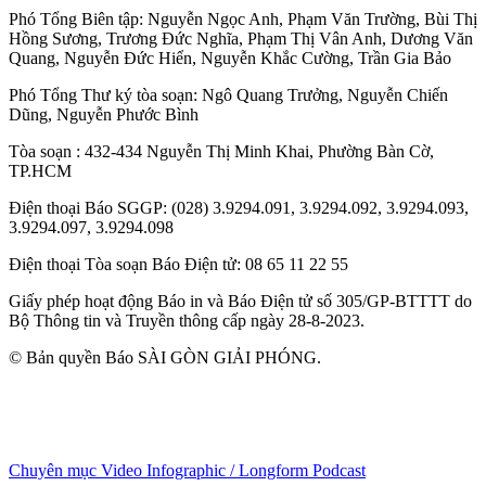
Phó Tổng Biên tập:
Nguyễn Ngọc Anh
,
Phạm Văn Trường
,
Bùi Thị
Hồng Sương
,
Trương Đức Nghĩa
,
Phạm Thị Vân Anh
,
Dương Văn
Quang
,
Nguyễn Đức Hiển
,
Nguyễn Khắc Cường
,
Trần Gia Bảo
Phó Tổng Thư ký tòa soạn:
Ngô Quang Trưởng
,
Nguyễn Chiến
Dũng
,
Nguyễn Phước Bình
Tòa soạn
: 432-434 Nguyễn Thị Minh Khai, Phường Bàn Cờ,
TP.HCM
Điện thoại Báo SGGP
: (028) 3.9294.091, 3.9294.092, 3.9294.093,
3.9294.097, 3.9294.098
Điện thoại Tòa soạn Báo Điện tử
: 08 65 11 22 55
Giấy phép hoạt động Báo in và Báo Điện tử số 305/GP-BTTTT do
Bộ Thông tin và Truyền thông cấp ngày 28-8-2023.
© Bản quyền Báo SÀI GÒN GIẢI PHÓNG.
Chuyên mục
Video
Infographic / Longform
Podcast