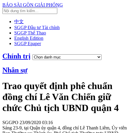
BÁO SÀI GÒN GIẢI PHÓNG
中文
SGGP Đầu tư Tài chính
SGGP Thể Thao
English Edition
SGGP Epaper
Chính trị
Nhân sự
Trao quyết định phê chuẩn
đồng chí Lê Văn Chiến giữ
chức Chủ tịch UBND quận 4
SGGPO
23/09/2020 03:16
Sáng 23-9, tại Quận ủy quận 4, đồng chí Lê Thanh Liêm, Ủy viên