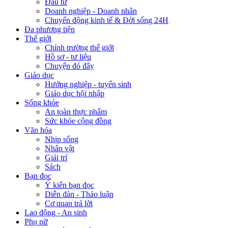
Đầu tư
Doanh nghiệp - Doanh nhân
Chuyển động kinh tế & Đời sống 24H
Đa phương tiện
Thế giới
Chính trường thế giới
Hồ sơ - tư liệu
Chuyện đó đây
Giáo dục
Hướng nghiệp - tuyển sinh
Giáo dục hội nhập
Sống khỏe
An toàn thực phẩm
Sức khỏe cộng đồng
Văn hóa
Nhịp sống
Nhân vật
Giải trí
Sách
Bạn đọc
Ý kiến bạn đọc
Diễn đàn - Thảo luận
Cơ quan trả lời
Lao động - An sinh
Phụ nữ