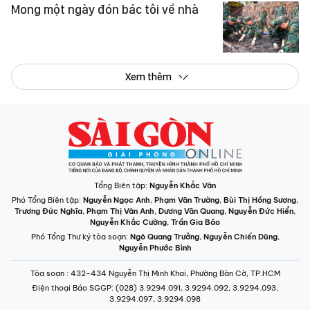
Mong một ngày đón bác tôi về nhà
Xem thêm
Tổng Biên tập:
Nguyễn Khắc Văn
Phó Tổng Biên tập:
Nguyễn Ngọc Anh
,
Phạm Văn Trường
,
Bùi Thị Hồng Sương
,
Trương Đức Nghĩa
,
Phạm Thị Vân Anh
,
Dương Văn Quang
,
Nguyễn Đức Hiển
,
Nguyễn Khắc Cường
,
Trần Gia Bảo
Phó Tổng Thư ký tòa soạn:
Ngô Quang Trưởng
,
Nguyễn Chiến Dũng
,
Nguyễn Phước Bình
Tòa soạn
: 432-434 Nguyễn Thị Minh Khai, Phường Bàn Cờ, TP.HCM
Điện thoại Báo SGGP
: (028) 3.9294.091, 3.9294.092, 3.9294.093,
3.9294.097, 3.9294.098