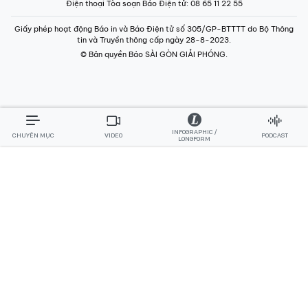
Điện thoại Tòa soạn Báo Điện tử
: 08 65 11 22 55
Giấy phép hoạt động Báo in và Báo Điện tử số 305/GP-BTTTT do Bộ Thông
tin và Truyền thông cấp ngày 28-8-2023.
© Bản quyền Báo SÀI GÒN GIẢI PHÓNG.
INFOGRAPHIC /
CHUYÊN MỤC
VIDEO
PODCAST
LONGFORM