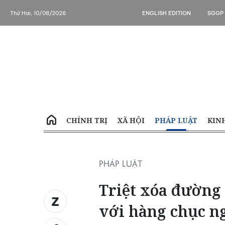
Thứ Hai, 10/08/2026
ENGLISH EDITION
SGGP
CHÍNH TRỊ
XÃ HỘI
PHÁP LUẬT
KIN
PHÁP LUẬT
Triệt xóa đường
với hàng chục n