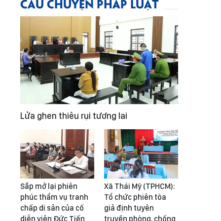
CÂU CHUYỆN PHÁP LUẬT
Lửa ghen thiêu rụi tương lai
Sắp mở lại phiên
Xã Thái Mỹ (TPHCM):
phúc thẩm vụ tranh
Tổ chức phiên tòa
chấp di sản của cố
giả định tuyên
diễn viên Đức Tiến
truyền phòng, chống