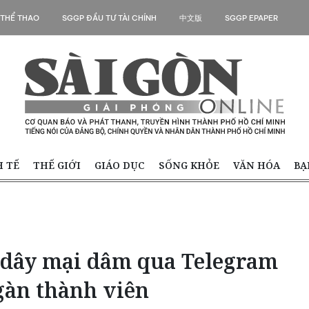
 THỂ THAO
SGGP ĐẦU TƯ TÀI CHÍNH
中文版
SGGP EPAPER
H TẾ
THẾ GIỚI
GIÁO DỤC
SỐNG KHỎE
VĂN HÓA
BẠ
 dây mại dâm qua Telegram
gàn thành viên