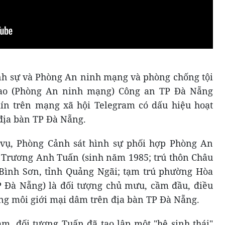
nh sự và Phòng An ninh mạng và phòng chống tội
ao (Phòng An ninh mạng) Công an TP Đà Nẵng
ín trên mạng xã hội Telegram có dấu hiệu hoạt
địa bàn TP Đà Nẵng.
vụ, Phòng Cảnh sát hình sự phối hợp Phòng An
Trương Anh Tuấn (sinh năm 1985; trú thôn Châu
Bình Sơn, tỉnh Quảng Ngãi; tạm trú phường Hòa
 Đà Nẵng) là đối tượng chủ mưu, cầm đầu, điều
g môi giới mại dâm trên địa bàn TP Đà Nẵng.
, đối tượng Tuấn đã tạo lập một "hệ sinh thái"