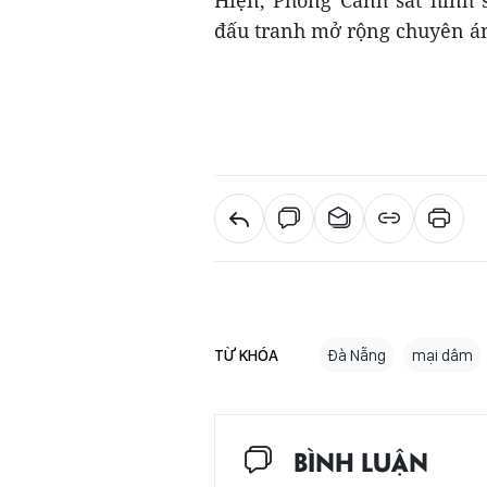
Hiện, Phòng Cảnh sát hình 
đấu tranh mở rộng chuyên án,
TỪ KHÓA
Đà Nẵng
mại dâm
BÌNH LUẬN