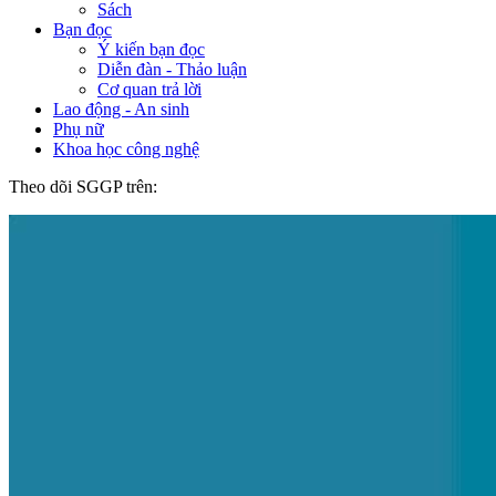
Sách
Bạn đọc
Ý kiến bạn đọc
Diễn đàn - Thảo luận
Cơ quan trả lời
Lao động - An sinh
Phụ nữ
Khoa học công nghệ
Theo dõi SGGP trên: