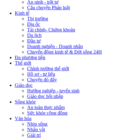
An ninh - trật tự
Câu chuyện Pháp luật
Kinh tế
Thị trường
Địa ốc
Tài chính- Chứng khoán
Du lịch
Đầu tư
Doanh nghiệp - Doanh nhân
Chuyển động kinh tế & Đời sống 24H
Đa phương tiện
Thế giới
Chính trường thế giới
Hồ sơ - tư liệu
Chuyện đó đây
Giáo dục
Hướng nghiệp - tuyển sinh
Giáo dục hội nhập
Sống khỏe
An toàn thực phẩm
Sức khỏe cộng đồng
Văn hóa
Nhịp sống
Nhân vật
Giải trí