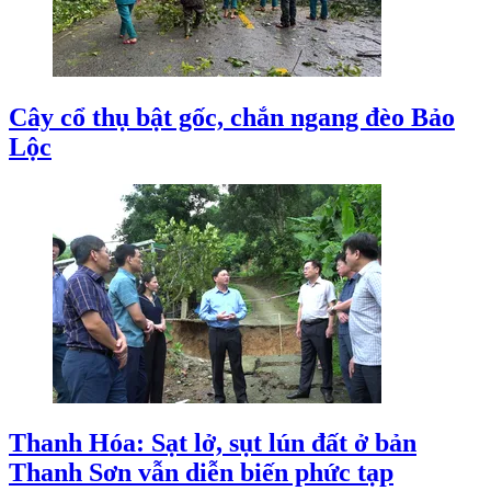
Cây cổ thụ bật gốc, chắn ngang đèo Bảo
Lộc
Thanh Hóa: Sạt lở, sụt lún đất ở bản
Thanh Sơn vẫn diễn biến phức tạp