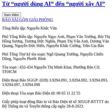
Từ “người dùng AI” đến “người xây AI”
Xem thêm
BÁO SÀI GÒN GIẢI PHÓNG
Tổng Biên tập:
Nguyễn Khắc Văn
Phó Tổng Biên tập:
Nguyễn Ngọc Anh
,
Phạm Văn Trường
,
Bùi Thị
Hồng Sương
,
Trương Đức Nghĩa
,
Phạm Thị Vân Anh
,
Dương Văn
Quang
,
Nguyễn Đức Hiển
,
Nguyễn Khắc Cường
,
Trần Gia Bảo
Phó Tổng Thư ký tòa soạn:
Ngô Quang Trưởng
,
Nguyễn Chiến
Dũng
,
Nguyễn Phước Bình
Tòa soạn
: 432-434 Nguyễn Thị Minh Khai, Phường Bàn Cờ,
TP.HCM
Điện thoại Báo SGGP
: (028) 3.9294.091, 3.9294.092, 3.9294.093,
3.9294.097, 3.9294.098
Điện thoại Tòa soạn Báo Điện tử
: 08 65 11 22 55
Giấy phép hoạt động Báo in và Báo Điện tử số 305/GP-BTTTT do
Bộ Thông tin và Truyền thông cấp ngày 28-8-2023.