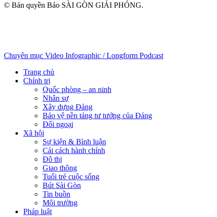
© Bản quyền Báo SÀI GÒN GIẢI PHÓNG.
Chuyên mục
Video
Infographic / Longform
Podcast
Trang chủ
Chính trị
Quốc phòng – an ninh
Nhân sự
Xây dựng Đảng
Bảo vệ nền tảng tư tưởng của Đảng
Đối ngoại
Xã hội
Sự kiện & Bình luận
Cải cách hành chính
Đô thị
Giao thông
Tuổi trẻ cuộc sống
Bút Sài Gòn
Tin buồn
Môi trường
Pháp luật