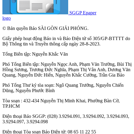
SGGP Epaper
logo
© Bản quyền Báo SÀI GÒN GIẢI PHÓNG.
Giấy phép hoạt động Báo in và Báo Điện tử số 305/GP-BTTTT do
Bộ Thông tin và Truyền thông cấp ngày 28-8-2023.
Tổng Biên tập:
Nguyễn Khắc Văn
Phó Tổng Biên tập:
Nguyễn Ngọc Anh
,
Phạm Văn Trường
,
Bùi Thị
Hồng Sương
,
Trương Đức Nghĩa
,
Phạm Thị Vân Anh
,
Dương Văn
Quang
,
Nguyễn Đức Hiển
,
Nguyễn Khắc Cường
,
Trần Gia Bảo
Phó Tổng Thư ký tòa soạn:
Ngô Quang Trưởng
,
Nguyễn Chiến
Dũng
,
Nguyễn Phước Bình
Tòa soạn : 432-434 Nguyễn Thị Minh Khai, Phường Bàn Cờ,
TP.HCM
Điện thoại Báo SGGP: (028) 3.9294.091, 3.9294.092, 3.9294.093,
3.9294.097, 3.9294.098
Điện thoại Tòa soạn Báo Điện tử: 08 65 11 22 55