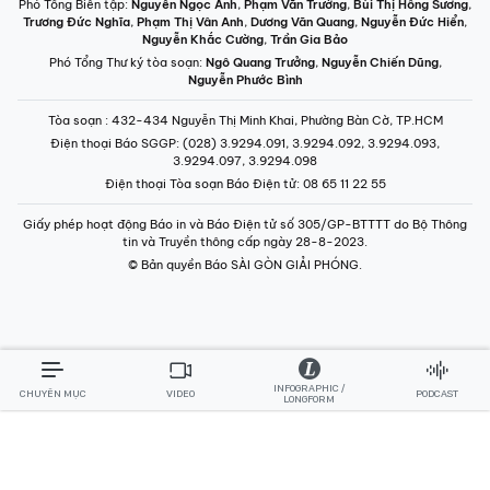
Phó Tổng Biên tập:
Nguyễn Ngọc Anh
,
Phạm Văn Trường
,
Bùi Thị Hồng Sương
,
Trương Đức Nghĩa
,
Phạm Thị Vân Anh
,
Dương Văn Quang
,
Nguyễn Đức Hiển
,
Nguyễn Khắc Cường
,
Trần Gia Bảo
Phó Tổng Thư ký tòa soạn:
Ngô Quang Trưởng
,
Nguyễn Chiến Dũng
,
Nguyễn Phước Bình
Tòa soạn
: 432-434 Nguyễn Thị Minh Khai, Phường Bàn Cờ, TP.HCM
Điện thoại Báo SGGP
: (028) 3.9294.091, 3.9294.092, 3.9294.093,
3.9294.097, 3.9294.098
Điện thoại Tòa soạn Báo Điện tử
: 08 65 11 22 55
Giấy phép hoạt động Báo in và Báo Điện tử số 305/GP-BTTTT do Bộ Thông
tin và Truyền thông cấp ngày 28-8-2023.
© Bản quyền Báo SÀI GÒN GIẢI PHÓNG.
INFOGRAPHIC /
CHUYÊN MỤC
VIDEO
PODCAST
LONGFORM