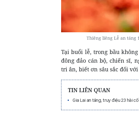
Thiêng liêng
L
ễ an táng 1
Tại buổi lễ, trong bầu không
đông đảo cán bộ, chiến sĩ, 
tri ân, biết ơn sâu sắc đối với 
TIN LIÊN QUAN
Gia Lai an táng, truy điệu 23 hài cốt