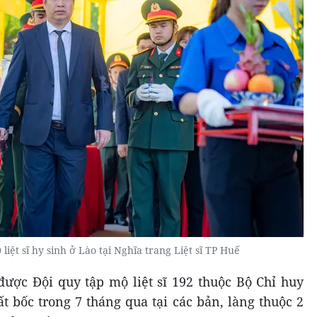
liệt sĩ hy sinh ở Lào tại Nghĩa trang Liệt sĩ TP Huế
 được Đội quy tập mộ liệt sĩ 192 thuộc Bộ Chỉ huy
 bốc trong 7 tháng qua tại các bản, làng thuộc 2