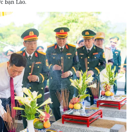
ớc bạn Lào.