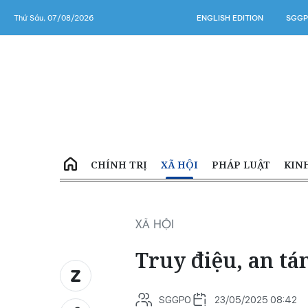
Thứ Sáu, 07/08/2026
ENGLISH EDITION
SGGP
CHÍNH TRỊ
XÃ HỘI
PHÁP LUẬT
KIN
XÃ HỘI
Truy điệu, an tán
SGGPO
23/05/2025 08:42