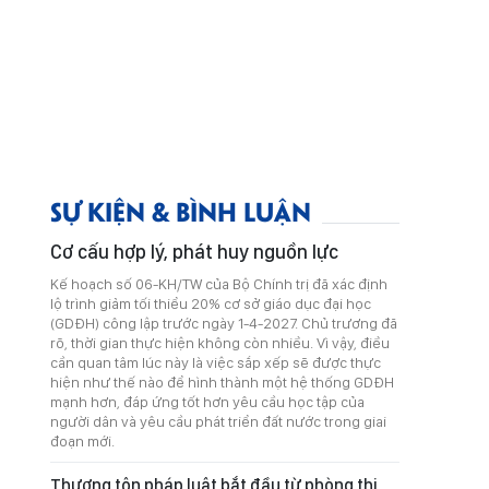
SỰ KIỆN & BÌNH LUẬN
Cơ cấu hợp lý, phát huy nguồn lực
Kế hoạch số 06-KH/TW của Bộ Chính trị đã xác định
lộ trình giảm tối thiểu 20% cơ sở giáo dục đại học
(GDĐH) công lập trước ngày 1-4-2027. Chủ trương đã
rõ, thời gian thực hiện không còn nhiều. Vì vậy, điều
cần quan tâm lúc này là việc sắp xếp sẽ được thực
hiện như thế nào để hình thành một hệ thống GDĐH
mạnh hơn, đáp ứng tốt hơn yêu cầu học tập của
người dân và yêu cầu phát triển đất nước trong giai
đoạn mới.
Thượng tôn pháp luật bắt đầu từ phòng thi