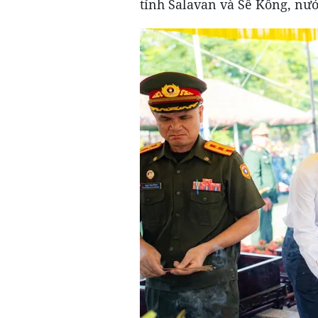
tỉnh Salavan và Sê Kông, nư