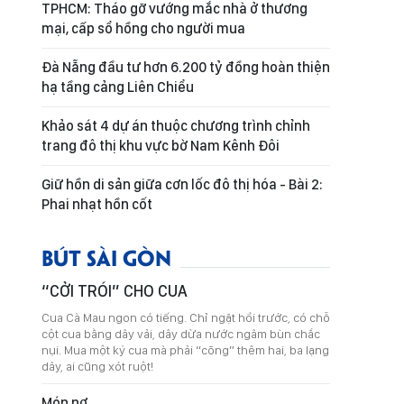
TPHCM: Tháo gỡ vướng mắc nhà ở thương
mại, cấp sổ hồng cho người mua
Đà Nẵng đầu tư hơn 6.200 tỷ đồng hoàn thiện
hạ tầng cảng Liên Chiểu
Khảo sát 4 dự án thuộc chương trình chỉnh
trang đô thị khu vực bờ Nam Kênh Đôi
Giữ hồn di sản giữa cơn lốc đô thị hóa - Bài 2:
Phai nhạt hồn cốt
BÚT SÀI GÒN
“CỞI TRÓI” CHO CUA
Cua Cà Mau ngon có tiếng. Chỉ ngặt hồi trước, có chỗ
cột cua bằng dây vải, dây dừa nước ngâm bùn chắc
nụi. Mua một ký cua mà phải “cõng” thêm hai, ba lạng
dây, ai cũng xót ruột!
Món nợ