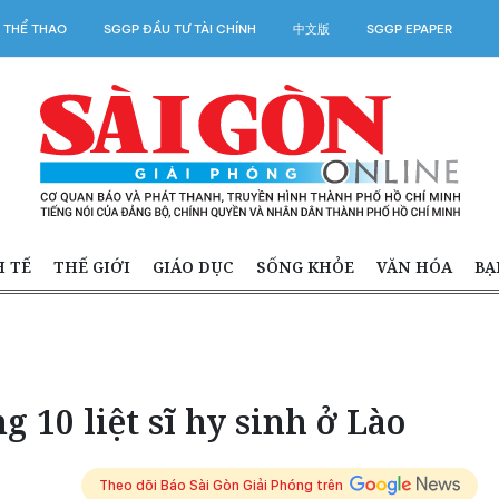
 THỂ THAO
SGGP ĐẦU TƯ TÀI CHÍNH
中文版
SGGP EPAPER
H TẾ
THẾ GIỚI
GIÁO DỤC
SỐNG KHỎE
VĂN HÓA
BẠ
g 10 liệt sĩ hy sinh ở Lào
Theo dõi Báo Sài Gòn Giải Phóng trên