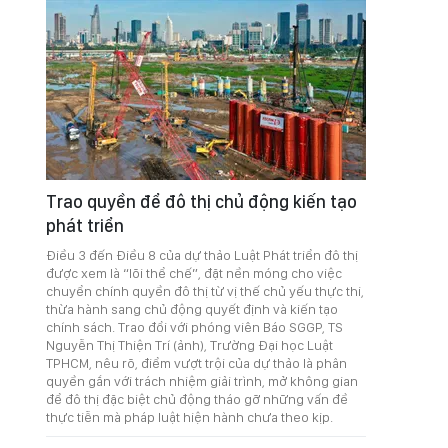
Trao quyền để đô thị chủ động kiến tạo
phát triển
Điều 3 đến Điều 8 của dự thảo Luật Phát triển đô thị
được xem là “lõi thể chế”, đặt nền móng cho việc
chuyển chính quyền đô thị từ vị thế chủ yếu thực thi,
thừa hành sang chủ động quyết định và kiến tạo
chính sách. Trao đổi với phóng viên Báo SGGP, TS
Nguyễn Thị Thiện Trí (ảnh), Trường Đại học Luật
TPHCM, nêu rõ, điểm vượt trội của dự thảo là phân
quyền gắn với trách nhiệm giải trình, mở không gian
để đô thị đặc biệt chủ động tháo gỡ những vấn đề
thực tiễn mà pháp luật hiện hành chưa theo kịp.