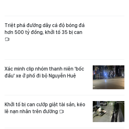
Triệt phá đường dây cá độ bóng đá
hơn 500 tỷ đồng, khởi tố 35 bị can
Xác minh clip nhóm thanh niên 'bốc
đầu' xe ở phố đi bộ Nguyễn Huệ
Khởi tố bị can cướp giật tài sản, kéo
lê nạn nhân trên đường
Phá đường dây mua bán linh kiện
lắp súng ná