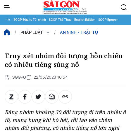
中文
SGGP Đầu tư Tài chính
SGGP Thể Thao
English Edition
SGGP Epaper
PHÁP LUẬT
AN NINH - TRẬT TỰ
Truy xét nhóm đối tượng hỗn chiến
có nhiều tiếng súng nổ
SGGPO
22/05/2023 10:54
Băng nhóm khoảng 30 đối tượng đi trên nhiều ô
tô, mang hung khí hò hét, rồi lao vào chém
nhóm đối phương, có nhiều tiếng nổ lớn nghi