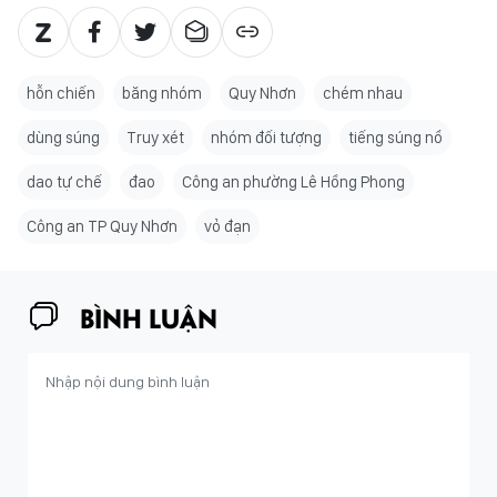
hỗn chiến
băng nhóm
Quy Nhơn
chém nhau
dùng súng
Truy xét
nhóm đối tượng
tiếng súng nổ
dao tự chế
đao
Công an phường Lê Hồng Phong
Công an TP Quy Nhơn
vỏ đạn
BÌNH LUẬN