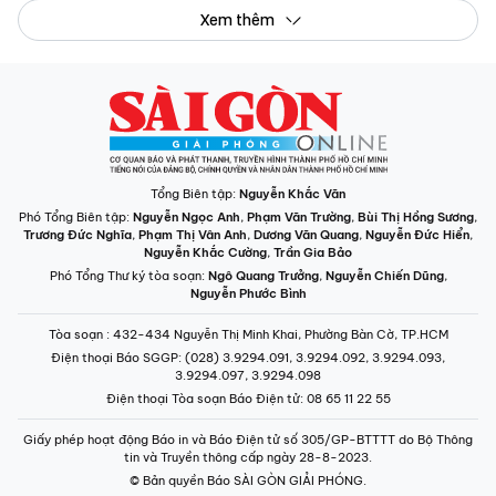
Tổng Biên tập:
Nguyễn Khắc Văn
Phó Tổng Biên tập:
Nguyễn Ngọc Anh
,
Phạm Văn Trường
,
Bùi Thị Hồng Sương
,
Trương Đức Nghĩa
,
Phạm Thị Vân Anh
,
Dương Văn Quang
,
Nguyễn Đức Hiển
,
Nguyễn Khắc Cường
,
Trần Gia Bảo
Phó Tổng Thư ký tòa soạn:
Ngô Quang Trưởng
,
Nguyễn Chiến Dũng
,
Nguyễn Phước Bình
Tòa soạn
: 432-434 Nguyễn Thị Minh Khai, Phường Bàn Cờ, TP.HCM
Điện thoại Báo SGGP
: (028) 3.9294.091, 3.9294.092, 3.9294.093,
3.9294.097, 3.9294.098
Điện thoại Tòa soạn Báo Điện tử
: 08 65 11 22 55
Giấy phép hoạt động Báo in và Báo Điện tử số 305/GP-BTTTT do Bộ Thông
tin và Truyền thông cấp ngày 28-8-2023.
© Bản quyền Báo SÀI GÒN GIẢI PHÓNG.