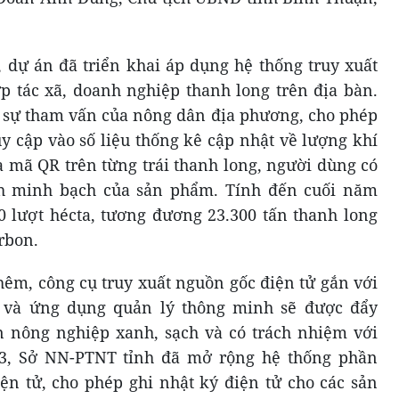
 dự án đã triển khai áp dụng hệ thống truy xuất
ợp tác xã, doanh nghiệp thanh long trên địa bàn.
i sự tham vấn của nông dân địa phương, cho phép
uy cập vào số liệu thống kê cập nhật về lượng khí
a mã QR trên từng trái thanh long, người dùng có
nh minh bạch của sản phẩm. Tính đến cuối năm
0 lượt hécta, tương đương 23.300 tấn thanh long
rbon.
hêm, công cụ truy xuất nguồn gốc điện tử gắn với
” và ứng dụng quản lý thông minh sẽ được đẩy
 nông nghiệp xanh, sạch và có trách nhiệm với
3, Sở NN-PTNT tỉnh đã mở rộng hệ thống phần
n tử, cho phép ghi nhật ký điện tử cho các sản