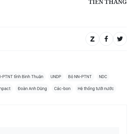
TIẾN THẮNG
-PTNT tỉnh Bình Thuận
UNDP
Bộ NN-PTNT
NDC
mpact
Đoàn Anh Dũng
Các-bon
Hệ thống tưới nước