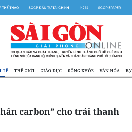
 THỂ THAO
SGGP ĐẦU TƯ TÀI CHÍNH
中文版
SGGP EPAPER
H TẾ
THẾ GIỚI
GIÁO DỤC
SỐNG KHỎE
VĂN HÓA
BẠ
hân carbon” cho trái thanh