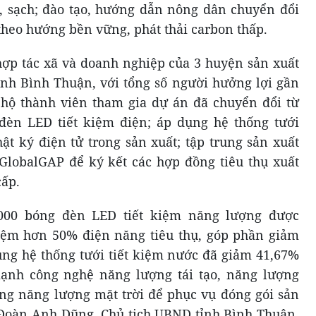
, sạch; đào tạo, hướng dẫn nông dân chuyển đổi
theo hướng bền vững, phát thải carbon thấp.
 hợp tác xã và doanh nghiệp của 3 huyện sản xuất
ỉnh Bình Thuận, với tổng số người hưởng lợi gần
 hộ thành viên tham gia dự án đã chuyển đổi từ
èn LED tiết kiệm điện; áp dụng hệ thống tưới
ật ký điện tử trong sản xuất; tập trung sản xuất
GlobalGAP để ký kết các hợp đồng tiêu thụ xuất
cấp.
.000 bóng đèn LED tiết kiệm năng lượng được
kiệm hơn 50% điện năng tiêu thụ, góp phần giảm
dụng hệ thống tưới tiết kiệm nước đã giảm 41,67%
ạnh công nghệ năng lượng tái tạo, năng lượng
ống năng lượng mặt trời để phục vụ đóng gói sản
 Đoàn Anh Dũng, Chủ tịch UBND tỉnh Bình Thuận,