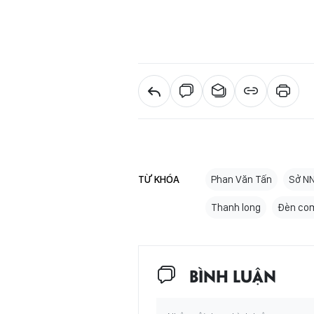
TỪ KHÓA
Phan Văn Tấn
Sở NN
Thanh long
Đèn co
BÌNH LUẬN