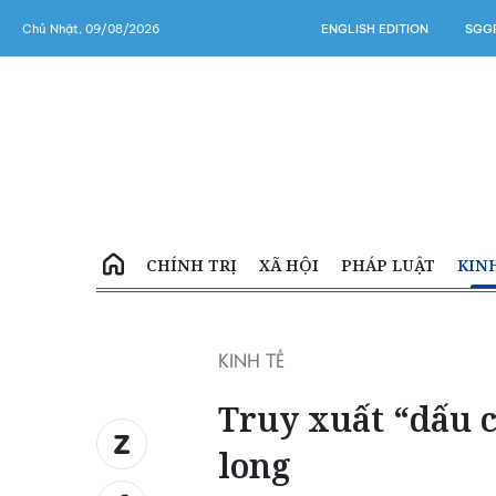
Chủ Nhật, 09/08/2026
ENGLISH EDITION
SGGP
CHÍNH TRỊ
XÃ HỘI
PHÁP LUẬT
KIN
KINH TẾ
Truy xuất “dấu c
long