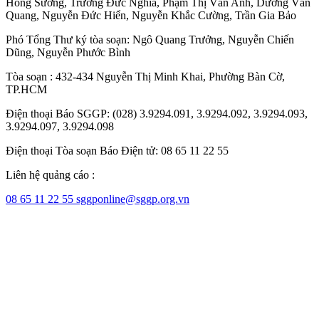
Hồng Sương
,
Trương Đức Nghĩa
,
Phạm Thị Vân Anh
,
Dương Văn
Quang
,
Nguyễn Đức Hiển
,
Nguyễn Khắc Cường
,
Trần Gia Bảo
Phó Tổng Thư ký tòa soạn:
Ngô Quang Trưởng
,
Nguyễn Chiến
Dũng
,
Nguyễn Phước Bình
Tòa soạn : 432-434 Nguyễn Thị Minh Khai, Phường Bàn Cờ,
TP.HCM
Điện thoại Báo SGGP: (028) 3.9294.091, 3.9294.092, 3.9294.093,
3.9294.097, 3.9294.098
Điện thoại Tòa soạn Báo Điện tử: 08 65 11 22 55
Liên hệ quảng cáo :
08 65 11 22 55
sggponline@sggp.org.vn