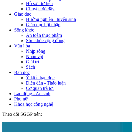
Hồ sơ - tư liệu
Chuyện đó đây
Giáo dục
Hướng nghiệp - tuyển sinh
Giáo dục hội nhập
Sống khỏe
An toàn thực phẩm
Sức khỏe cộng đồng
Văn hóa
Nhịp sống
Nhân vật
Giải trí
Sách
Bạn đọc
Ý kiến bạn đọc
Diễn đàn - Thảo luận
Cơ quan trả lời
Lao động - An sinh
Phụ nữ
Khoa học công nghệ
Theo dõi SGGP trên: