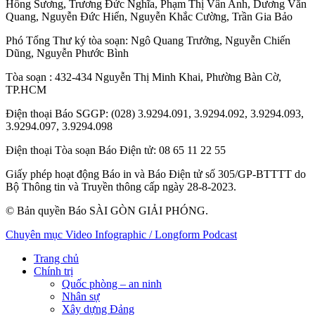
Hồng Sương
,
Trương Đức Nghĩa
,
Phạm Thị Vân Anh
,
Dương Văn
Quang
,
Nguyễn Đức Hiển
,
Nguyễn Khắc Cường
,
Trần Gia Bảo
Phó Tổng Thư ký tòa soạn:
Ngô Quang Trưởng
,
Nguyễn Chiến
Dũng
,
Nguyễn Phước Bình
Tòa soạn
: 432-434 Nguyễn Thị Minh Khai, Phường Bàn Cờ,
TP.HCM
Điện thoại Báo SGGP
: (028) 3.9294.091, 3.9294.092, 3.9294.093,
3.9294.097, 3.9294.098
Điện thoại Tòa soạn Báo Điện tử
: 08 65 11 22 55
Giấy phép hoạt động Báo in và Báo Điện tử số 305/GP-BTTTT do
Bộ Thông tin và Truyền thông cấp ngày 28-8-2023.
© Bản quyền Báo SÀI GÒN GIẢI PHÓNG.
Chuyên mục
Video
Infographic / Longform
Podcast
Trang chủ
Chính trị
Quốc phòng – an ninh
Nhân sự
Xây dựng Đảng