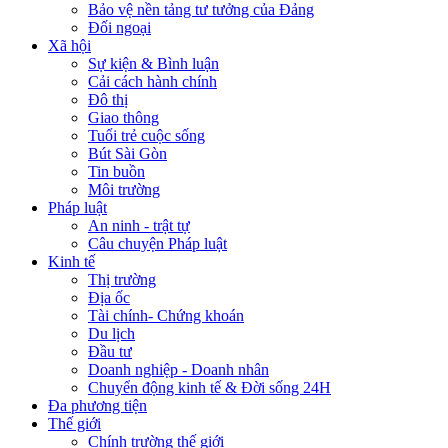
Bảo vệ nền tảng tư tưởng của Đảng
Đối ngoại
Xã hội
Sự kiện & Bình luận
Cải cách hành chính
Đô thị
Giao thông
Tuổi trẻ cuộc sống
Bút Sài Gòn
Tin buồn
Môi trường
Pháp luật
An ninh - trật tự
Câu chuyện Pháp luật
Kinh tế
Thị trường
Địa ốc
Tài chính- Chứng khoán
Du lịch
Đầu tư
Doanh nghiệp - Doanh nhân
Chuyển động kinh tế & Đời sống 24H
Đa phương tiện
Thế giới
Chính trường thế giới