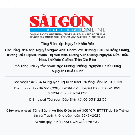
Tổng Biên tập:
Nguyễn Khắc Văn
Phó Tổng Biên tập:
Nguyễn Ngọc Anh
,
Phạm Văn Trường
,
Bùi Thị Hồng Sương
,
Trương Đức Nghĩa
,
Phạm Thị Vân Anh
,
Dương Văn Quang
,
Nguyễn Đức Hiển
,
Nguyễn Khắc Cường
,
Trần Gia Bảo
Phó Tổng Thư ký tòa soạn:
Ngô Quang Trưởng
,
Nguyễn Chiến Dũng
,
Nguyễn Phước Bình
Tòa soạn
: 432-434 Nguyễn Thị Minh Khai, Phường Bàn Cờ, TP.HCM
Điện thoại Báo SGGP
: (028) 3.9294.091, 3.9294.092, 3.9294.093,
3.9294.097, 3.9294.098
Điện thoại Tòa soạn Báo Điện tử
: 08 65 11 22 55
Giấy phép hoạt động Báo in và Báo Điện tử số 305/GP-BTTTT do Bộ Thông
tin và Truyền thông cấp ngày 28-8-2023.
© Bản quyền Báo SÀI GÒN GIẢI PHÓNG.