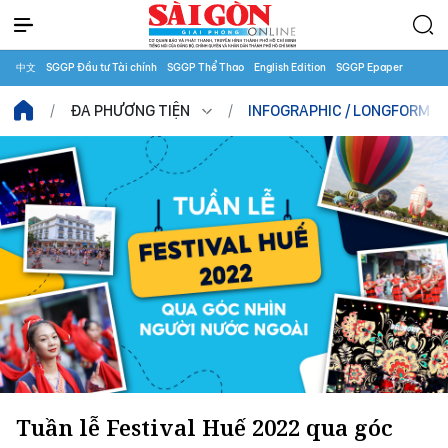
中文
SGGP Đầu tư Tài chính
SGGP Thể Thao
English Edition
SGGP Epaper
ĐA PHƯƠNG TIỆN
INFOGRAPHIC / LONGFORM
Tuần lễ Festival Huế 2022 qua góc