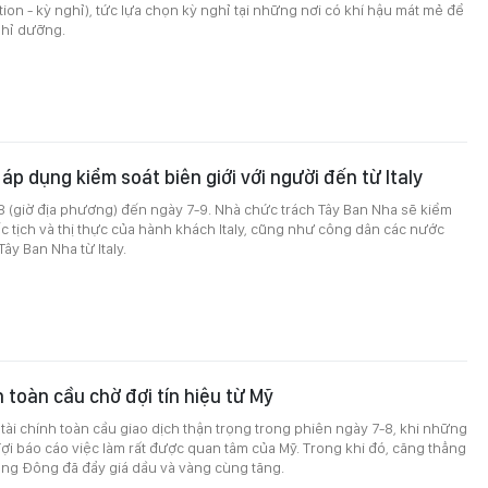
tion - kỳ nghỉ), tức lựa chọn kỳ nghỉ tại những nơi có khí hậu mát mẻ để
ghỉ dưỡng.
áp dụng kiểm soát biên giới với người đến từ Italy
8 (giờ địa phương) đến ngày 7-9. Nhà chức trách Tây Ban Nha sẽ kiểm
ốc tịch và thị thực của hành khách Italy, cũng như công dân các nước
ây Ban Nha từ Italy.
toàn cầu chờ đợi tín hiệu từ Mỹ
 tài chính toàn cầu giao dịch thận trọng trong phiên ngày 7-8, khi những
ợi báo cáo việc làm rất được quan tâm của Mỹ. Trong khi đó, căng thẳng
ung Đông đã đẩy giá dầu và vàng cùng tăng.