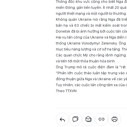
Thống đốc khu vực cũng cho biết Nga đ
miền Đông, gần tiền tuyến. Ít nhất 20 qu
người thiệt mạng và một người bị thương.
Không quân Ukraine nói rằng Nga đã triển
bắn hạ và 63 chiếc bị mất kiểm soát tro
Donetsk đã bị ảnh hưởng bởi cuộc tấn cô
Hai vụ tấn công của Ukraine và Nga diễn
thống Ukraine Volodymyr Zelensky. Ông 
mục tiêu năng lượng và cơ sở hạ tầng. Th
Các quan chức Mỹ cho rằng lệnh ngừng b
và tiến tới một thỏa thuận hòa bình.
Ông Trump mô tả cuộc điện đàm là “rất t
“Phần lớn cuộc thảo luận tập trung và
đồng thuận giữa Nga và Ukraine về các y
Tuy nhiên, các cuộc tấn công tầm xa của 
Theo TTXVN