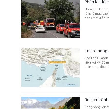
Pháp lại đối
Theo báo Liberat
rừng ở mức cao 
nóng mới diễn ra
Iran ra hàng
Báo The Guardian
kiện với Mỹ để 
toàn xung đột, r
Du lịch tránh
Nắng nóng lên tớ