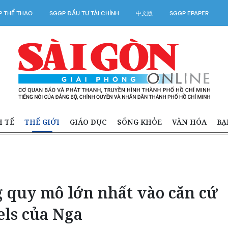
 THỂ THAO
SGGP ĐẦU TƯ TÀI CHÍNH
中文版
SGGP EPAPER
H TẾ
THẾ GIỚI
GIÁO DỤC
SỐNG KHỎE
VĂN HÓA
BẠ
g quy mô lớn nhất vào căn cứ
ls của Nga