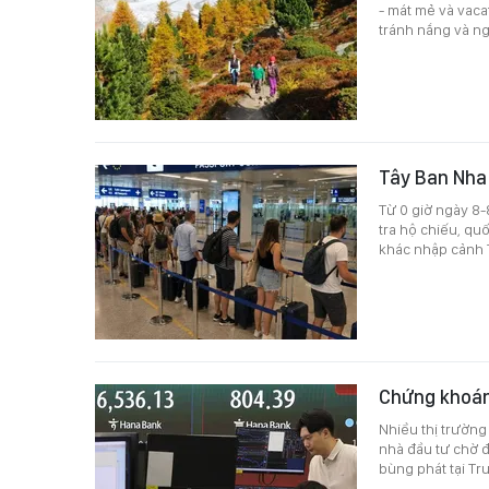
- mát mẻ và vaca
tránh nắng và n
Tây Ban Nha 
Từ 0 giờ ngày 8-
tra hộ chiếu, qu
khác nhập cảnh T
Chứng khoán 
Nhiều thị trường
nhà đầu tư chờ đ
bùng phát tại Tr