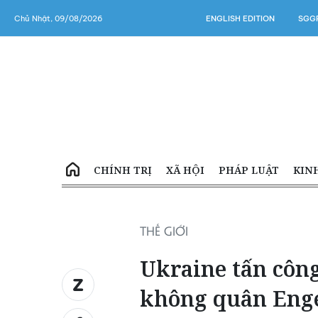
Chủ Nhật, 09/08/2026
ENGLISH EDITION
SGGP
CHÍNH TRỊ
XÃ HỘI
PHÁP LUẬT
KIN
THẾ GIỚI
Ukraine tấn côn
không quân Enge