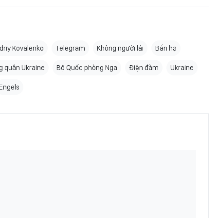
driy Kovalenko
Telegram
Không người lái
Bắn hạ
g quân Ukraine
Bộ Quốc phòng Nga
Điện đàm
Ukraine
Engels