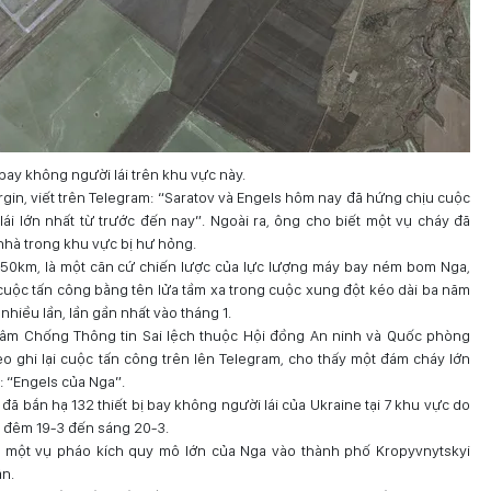
bay không người lái trên khu vực này.
gin, viết trên Telegram: “Saratov và Engels hôm nay đã hứng chịu cuộc
lái lớn nhất từ trước đến nay”. Ngoài ra, ông cho biết một vụ cháy đã
nhà trong khu vực bị hư hỏng.
750km, là một căn cứ chiến lược của lực lượng máy bay ném bom Nga,
cuộc tấn công bằng tên lửa tầm xa trong cuộc xung đột kéo dài ba năm
nhiều lần, lần gần nhất vào tháng 1.
tâm Chống Thông tin Sai lệch thuộc Hội đồng An ninh và Quốc phòng
o ghi lại cuộc tấn công trên lên Telegram, cho thấy một đám cháy lớn
: “Engels của Nga”.
 bắn hạ 132 thiết bị bay không người lái của Ukraine tại 7 khu vực do
ừ đêm 19-3 đến sáng 20-3.
o một vụ pháo kích quy mô lớn của Nga vào thành phố Kropyvnytskyi
ận.