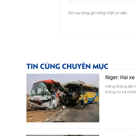
Xin vui lòng gõ tiếng Việt có dấu
TIN CÙNG CHUYÊN MỤC
Niger: Hai xe
Hãng thông tấn A
trong vụ va chạm