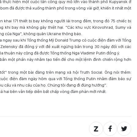
ã thực hiện một cuộc tấn công quy mô lớn vào thành phố Kupyansk ở
ả bom đã được thả xuống thành phố trong vòng vài giờ, khiến ít nhất một
 khai 171 thiết bị bay không người lái trong đêm, trong đó 75 chiếc bị
ng khi bay mà không gây thiệt hại. “Các khu vực Kirovohrad, Sumy và
ng của Nga”, không quân Ukraine thông báo.
 ra ngay sau khi Tổng thống Mỹ Donald Trump có cuộc điện đàm với Tổng
Zelensky đã đồng ý với đề xuất ngừng bắn trong 30 ngày đối với các
ỏa thuận này cũng đã được Tổng thống Nga Vladimir Putin đồng ý.
ắn một phần này nhằm tạo tiền đề cho một lệnh đình chiến rộng hơn
ốt” trong một bài đăng trên mạng xã hội Truth Social. Ông nói thêm:
o cuộc điện đàm ngày hôm qua với Tổng thống Putin nhằm đảm bảo sự
êu cầu và nhu cầu của họ. Chúng tôi đang đi đúng hướng”.
cả hai bên vẫn tiếp diễn bất chấp vòng đàm phán mới nhất.