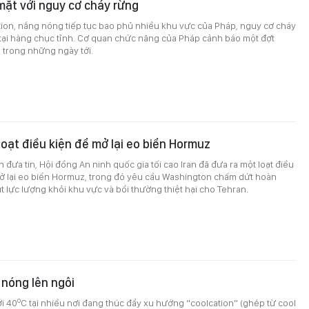
 mặt với nguy cơ cháy rừng
ion, nắng nóng tiếp tục bao phủ nhiều khu vực của Pháp, nguy cơ cháy
tại hàng chục tỉnh. Cơ quan chức năng của Pháp cảnh báo một đợt
 trong những ngày tới.
 loạt điều kiện để mở lại eo biển Hormuz
 đưa tin, Hội đồng An ninh quốc gia tối cao Iran đã đưa ra một loạt điều
mở lại eo biển Hormuz, trong đó yêu cầu Washington chấm dứt hoàn
út lực lượng khỏi khu vực và bồi thường thiệt hại cho Tehran.
 nóng lên ngôi
o
i 40
C tại nhiều nơi đang thúc đẩy xu hướng “coolcation” (ghép từ cool