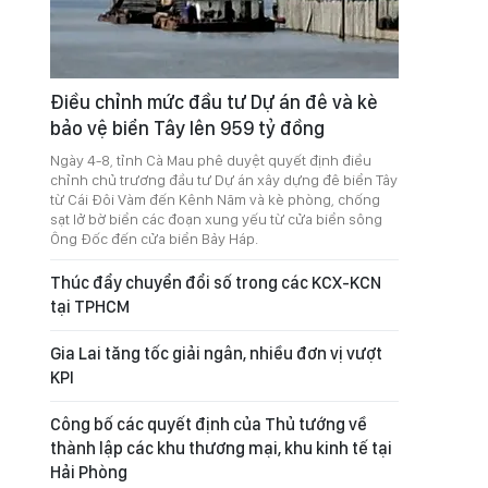
Điều chỉnh mức đầu tư Dự án đê và kè
bảo vệ biển Tây lên 959 tỷ đồng
Ngày 4-8, tỉnh Cà Mau phê duyệt quyết định điều
chỉnh chủ trương đầu tư Dự án xây dựng đê biển Tây
từ Cái Đôi Vàm đến Kênh Năm và kè phòng, chống
sạt lở bờ biển các đoạn xung yếu từ cửa biển sông
Ông Đốc đến cửa biển Bảy Háp.
Thúc đẩy chuyển đổi số trong các KCX-KCN
tại TPHCM
Gia Lai tăng tốc giải ngân, nhiều đơn vị vượt
KPI
Công bố các quyết định của Thủ tướng về
thành lập các khu thương mại, khu kinh tế tại
Hải Phòng