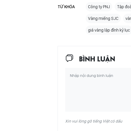
TỪ KHÓA
Công ty PNJ
Tập đo
Vàng miếng SJC
và
giá vàng lập đỉnh kỷ lục
BÌNH LUẬN
Xin vui lòng gõ tiếng Việt có dấu