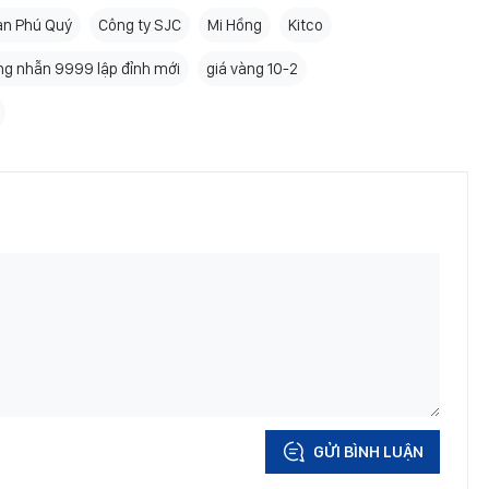
àn Phú Quý
Công ty SJC
Mi Hồng
Kitco
ng nhẫn 9999 lập đỉnh mới
giá vàng 10-2
GỬI BÌNH LUẬN