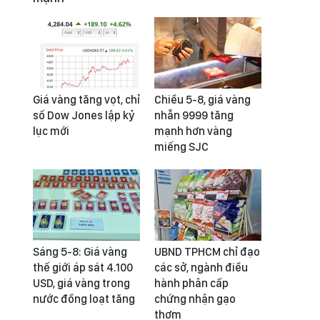
Giá vàng tăng vọt, chỉ
Chiều 5-8, giá vàng
số Dow Jones lập kỷ
nhẫn 9999 tăng
lục mới
mạnh hơn vàng
miếng SJC
Sáng 5-8: Giá vàng
UBND TPHCM chỉ đạo
thế giới áp sát 4.100
các sở, ngành điều
USD, giá vàng trong
hành phân cấp
nước đồng loạt tăng
chứng nhận gạo
thơm