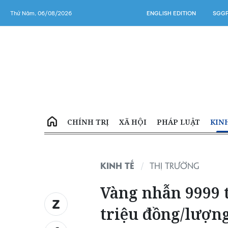
Thứ Năm, 06/08/2026
ENGLISH EDITION
SGGP
CHÍNH TRỊ
XÃ HỘI
PHÁP LUẬT
KIN
KINH TẾ
THỊ TRƯỜNG
Vàng nhẫn 9999 t
triệu đồng/lượn