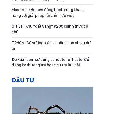
Masterise Homes đồng hành cùng khách
hàng với giải pháp tài chính ưu việt
Gia Lai: Khu “đất vàng” K200 chính thức có
chủ
TPHCM: Gỡ vướng, cấp sổ hồng cho nhiều dự
án
Đề xuất cấm sử dụng condotel, officetel để
đăng ký thường trú hoặc cư trú lâu dài
ĐẦU TƯ