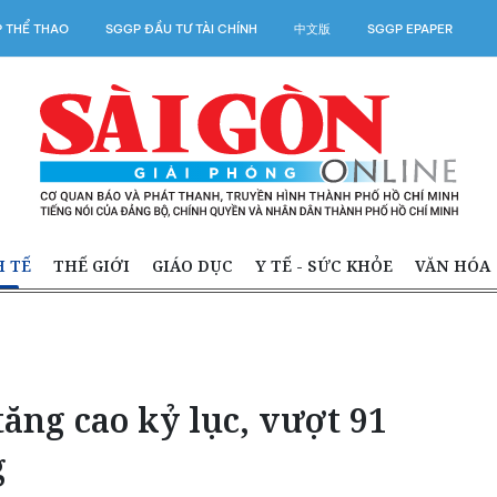
 THỂ THAO
SGGP ĐẦU TƯ TÀI CHÍNH
中文版
SGGP EPAPER
H TẾ
THẾ GIỚI
GIÁO DỤC
Y TẾ - SỨC KHỎE
VĂN HÓA
ăng cao kỷ lục, vượt 91
g