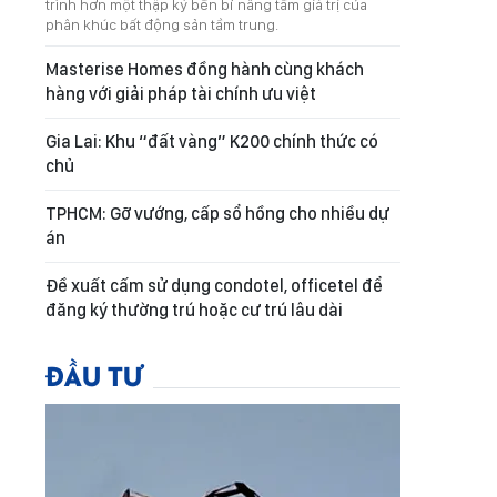
trình hơn một thập kỷ bền bỉ nâng tầm giá trị của
phân khúc bất động sản tầm trung.
Masterise Homes đồng hành cùng khách
hàng với giải pháp tài chính ưu việt
Gia Lai: Khu “đất vàng” K200 chính thức có
chủ
TPHCM: Gỡ vướng, cấp sổ hồng cho nhiều dự
án
Đề xuất cấm sử dụng condotel, officetel để
đăng ký thường trú hoặc cư trú lâu dài
ĐẦU TƯ