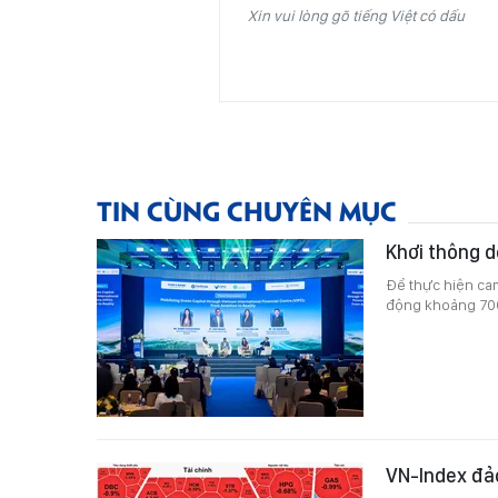
Xin vui lòng gõ tiếng Việt có dấu
TIN CÙNG CHUYÊN MỤC
Khơi thông d
Để thực hiện cam
động khoảng 700
VN-Index đả