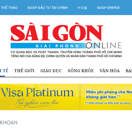
 THỂ THAO
SGGP ĐẦU TƯ TÀI CHÍNH
中文版
SGGP EPAPER
H TẾ
THẾ GIỚI
GIÁO DỤC
SỐNG KHỎE
VĂN HÓA
BẠ
G KHOÁN