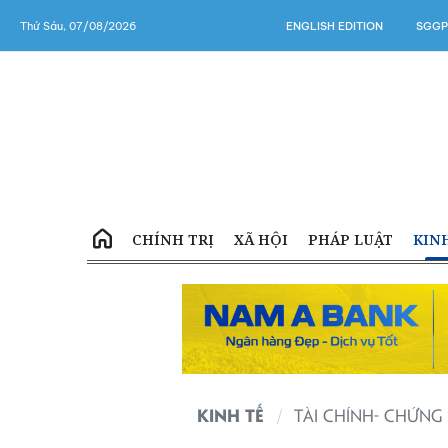
Thứ Sáu, 07/08/2026
ENGLISH EDITION
SGGP
CHÍNH TRỊ
XÃ HỘI
PHÁP LUẬT
KIN
KINH TẾ
TÀI CHÍNH- CHỨN