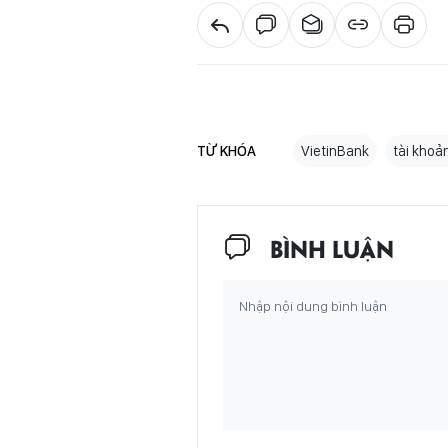
TỪ KHÓA
VietinBank
tài khoả
BÌNH LUẬN