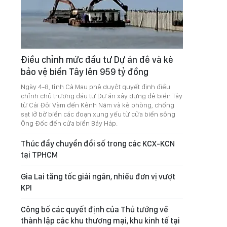
Điều chỉnh mức đầu tư Dự án đê và kè
bảo vệ biển Tây lên 959 tỷ đồng
Ngày 4-8, tỉnh Cà Mau phê duyệt quyết định điều
chỉnh chủ trương đầu tư Dự án xây dựng đê biển Tây
từ Cái Đôi Vàm đến Kênh Năm và kè phòng, chống
sạt lở bờ biển các đoạn xung yếu từ cửa biển sông
Ông Đốc đến cửa biển Bảy Háp.
Thúc đẩy chuyển đổi số trong các KCX-KCN
tại TPHCM
Gia Lai tăng tốc giải ngân, nhiều đơn vị vượt
KPI
Công bố các quyết định của Thủ tướng về
thành lập các khu thương mại, khu kinh tế tại