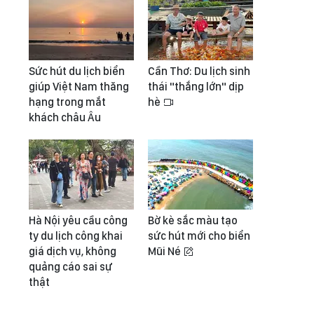
Sức hút du lịch biển
Cần Thơ: Du lịch sinh
giúp Việt Nam thăng
thái "thắng lớn" dịp
hạng trong mắt
hè
khách châu Âu
Hà Nội yêu cầu công
Bờ kè sắc màu tạo
ty du lịch công khai
sức hút mới cho biển
giá dịch vụ, không
Mũi Né
quảng cáo sai sự
thật