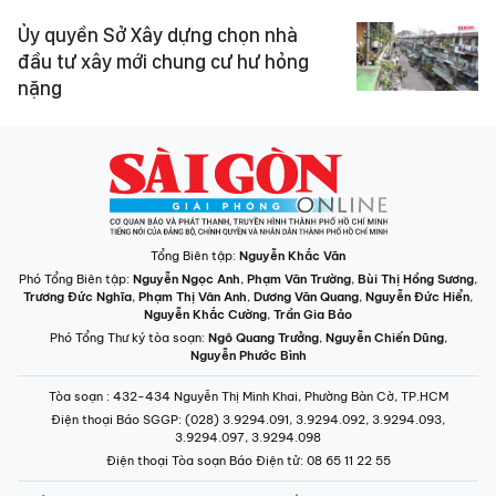
Ủy quyền Sở Xây dựng chọn nhà
đầu tư xây mới chung cư hư hỏng
nặng
Tổng Biên tập:
Nguyễn Khắc Văn
Phó Tổng Biên tập:
Nguyễn Ngọc Anh
,
Phạm Văn Trường
,
Bùi Thị Hồng Sương
,
Trương Đức Nghĩa
,
Phạm Thị Vân Anh
,
Dương Văn Quang
,
Nguyễn Đức Hiển
,
Nguyễn Khắc Cường
,
Trần Gia Bảo
Phó Tổng Thư ký tòa soạn:
Ngô Quang Trưởng
,
Nguyễn Chiến Dũng
,
Nguyễn Phước Bình
Tòa soạn
: 432-434 Nguyễn Thị Minh Khai, Phường Bàn Cờ, TP.HCM
Điện thoại Báo SGGP
: (028) 3.9294.091, 3.9294.092, 3.9294.093,
3.9294.097, 3.9294.098
Điện thoại Tòa soạn Báo Điện tử
: 08 65 11 22 55