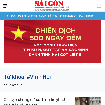
中文
SGGP Đầu tư Tài chính
SGGP Thể Thao
English Edition
SGGP Epaper
Từ khóa:
#Vĩnh Hội
có
17
kết quả
Cải tạo chung cư cũ: Linh hoạt cơ