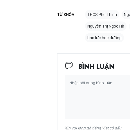
TỪ KHÓA
THCS Phú Thịnh
Ngu
Nguyễn Thị Ngọc Hà
bạo lực học đường
BÌNH LUẬN
Xin vui lòng gõ tiếng Việt có dấu