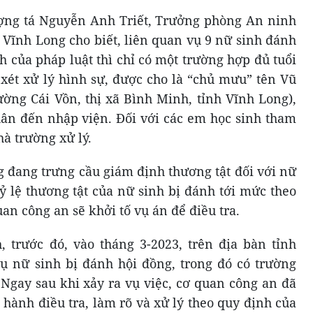
ượng tá Nguyễn Anh Triết, Trưởng phòng An ninh
h Vĩnh Long cho biết, liên quan vụ 9 nữ sinh đánh
h của pháp luật thì chỉ có một trường hợp đủ tuổi
 xét xử lý hình sự, được cho là “chủ mưu” tên Vũ
ường Cái Vồn, thị xã Bình Minh, tỉnh Vĩnh Long),
ân đến nhập viện. Đối với các em học sinh tham
à trường xử lý.
g đang trưng cầu giám định thương tật đối với nữ
ỷ lệ thương tật của nữ sinh bị đánh tới mức theo
an công an sẽ khởi tố vụ án để điều tra.
trước đó, vào tháng 3-2023, trên địa bàn tỉnh
vụ nữ sinh bị đánh hội đồng, trong đó có trường
 Ngay sau khi xảy ra vụ việc, cơ quan công an đã
 hành điều tra, làm rõ và xử lý theo quy định của