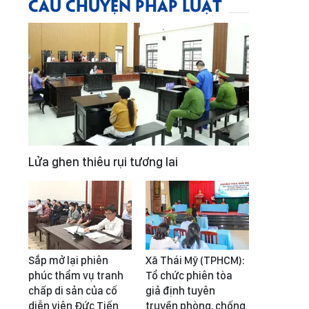
CÂU CHUYỆN PHÁP LUẬT
Lửa ghen thiêu rụi tương lai
Sắp mở lại phiên
Xã Thái Mỹ (TPHCM):
phúc thẩm vụ tranh
Tổ chức phiên tòa
chấp di sản của cố
giả định tuyên
diễn viên Đức Tiến
truyền phòng, chống