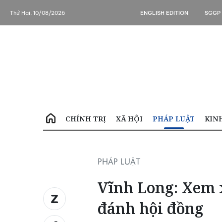
Thứ Hai, 10/08/2026
ENGLISH EDITION
SGGP
CHÍNH TRỊ
XÃ HỘI
PHÁP LUẬT
KIN
PHÁP LUẬT
Vĩnh Long: Xem x
đánh hội đồng