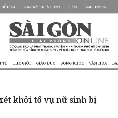
 THỂ THAO
SGGP ĐẦU TƯ TÀI CHÍNH
中文版
SGGP EPAPER
H TẾ
THẾ GIỚI
GIÁO DỤC
SỐNG KHỎE
VĂN HÓA
BẠ
ét khởi tố vụ nữ sinh bị