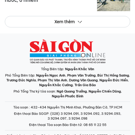
Xem thêm
Tổng Biên tập:
Nguyễn Khắc Văn
Phó Tổng Biên tập:
Nguyễn Ngọc Anh
,
Phạm Văn Trường
,
Bùi Thị Hồng Sương
,
Trương Đức Nghĩa
,
Phạm Thị Vân Anh
,
Dương Văn Quang
,
Nguyễn Đức Hiển
,
Nguyễn Khắc Cường
,
Trần Gia Bảo
Phó Tổng Thư ký tòa soạn:
Ngô Quang Trưởng
,
Nguyễn Chiến Dũng
,
Nguyễn Phước Bình
Tòa soạn
: 432-434 Nguyễn Thị Minh Khai, Phường Bàn Cờ, TP.HCM
Điện thoại Báo SGGP
: (028) 3.9294.091, 3.9294.092, 3.9294.093,
3.9294.097, 3.9294.098
Điện thoại Tòa soạn Báo Điện tử
: 08 65 11 22 55