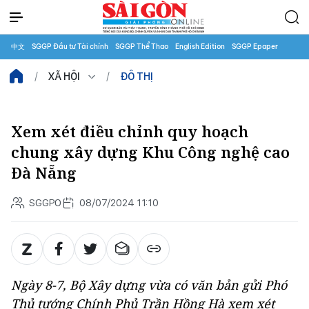
中文
SGGP Đầu tư Tài chính
SGGP Thể Thao
English Edition
SGGP Epaper
XÃ HỘI
ĐÔ THỊ
Xem xét điều chỉnh quy hoạch
chung xây dựng Khu Công nghệ cao
Đà Nẵng
SGGPO
08/07/2024 11:10
Ngày 8-7, Bộ Xây dựng vừa có văn bản gửi Phó
Thủ tướng Chính Phủ Trần Hồng Hà xem xét