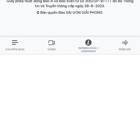
Giấy phép hoạt động Báo in và Báo Điện tử số 305/GP-BTTTT do Bộ Thông
tin và Truyền thông cấp ngày 28-8-2023.
© Bản quyền Báo SÀI GÒN GIẢI PHÓNG.
INFOGRAPHIC /
CHUYÊN MỤC
VIDEO
PODCAST
LONGFORM