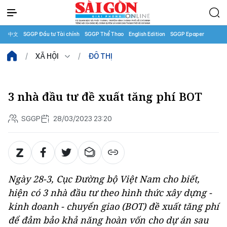
中文
SGGP Đầu tư Tài chính
SGGP Thể Thao
English Edition
SGGP Epaper
XÃ HỘI
ĐÔ THỊ
3 nhà đầu tư đề xuất tăng phí BOT
SGGP
28/03/2023 23:20
Ngày 28-3, Cục Đường bộ Việt Nam cho biết,
hiện có 3 nhà đầu tư theo hình thức xây dựng -
kinh doanh - chuyển giao (BOT) đề xuất tăng phí
để đảm bảo khả năng hoàn vốn cho dự án sau