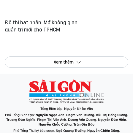
Phó Tổng Biên tập:
Nguyễn Ngọc Anh
,
Phạm Văn Trường
,
Bùi Thị Hồng Sương
,
Trương Đức Nghĩa
,
Phạm Thị Vân Anh
,
Dương Văn Quang
,
Nguyễn Đức Hiển
,
Nguyễn Khắc Cường
,
Trần Gia Bảo
Phó Tổng Thư ký tòa soạn:
Ngô Quang Trưởng
,
Nguyễn Chiến Dũng
,
Nguyễn Phước Bình
Tòa soạn
: 432-434 Nguyễn Thị Minh Khai, Phường Bàn Cờ, TP.HCM
Điện thoại Báo SGGP
: (028) 3.9294.091, 3.9294.092, 3.9294.093,
3.9294.097, 3.9294.098
Điện thoại Tòa soạn Báo Điện tử
: 08 65 11 22 55
Giấy phép hoạt động Báo in và Báo Điện tử số 305/GP-BTTTT do Bộ Thông
tin và Truyền thông cấp ngày 28-8-2023.
© Bản quyền Báo SÀI GÒN GIẢI PHÓNG.
INFOGRAPHIC /
CHUYÊN MỤC
VIDEO
PODCAST
LONGFORM