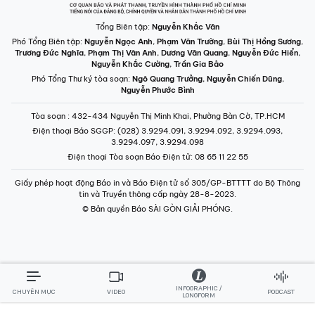
Tổng Biên tập:
Nguyễn Khắc Văn
Phó Tổng Biên tập:
Nguyễn Ngọc Anh
,
Phạm Văn Trường
,
Bùi Thị Hồng Sương
,
Trương Đức Nghĩa
,
Phạm Thị Vân Anh
,
Dương Văn Quang
,
Nguyễn Đức Hiển
,
Nguyễn Khắc Cường
,
Trần Gia Bảo
Phó Tổng Thư ký tòa soạn:
Ngô Quang Trưởng
,
Nguyễn Chiến Dũng
,
Nguyễn Phước Bình
Tòa soạn
: 432-434 Nguyễn Thị Minh Khai, Phường Bàn Cờ, TP.HCM
Điện thoại Báo SGGP
: (028) 3.9294.091, 3.9294.092, 3.9294.093,
3.9294.097, 3.9294.098
Điện thoại Tòa soạn Báo Điện tử
: 08 65 11 22 55
Giấy phép hoạt động Báo in và Báo Điện tử số 305/GP-BTTTT do Bộ Thông
tin và Truyền thông cấp ngày 28-8-2023.
© Bản quyền Báo SÀI GÒN GIẢI PHÓNG.
INFOGRAPHIC /
CHUYÊN MỤC
VIDEO
PODCAST
LONGFORM