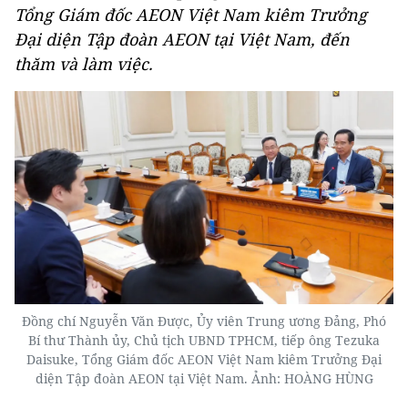
Tổng Giám đốc AEON Việt Nam kiêm Trưởng
Đại diện Tập đoàn AEON tại Việt Nam, đến
thăm và làm việc.
Đồng chí Nguyễn Văn Được, Ủy viên Trung ương Đảng, Phó
Bí thư Thành ủy, Chủ tịch UBND TPHCM, tiếp ông Tezuka
Daisuke, Tổng Giám đốc AEON Việt Nam kiêm Trưởng Đại
diện Tập đoàn AEON tại Việt Nam. Ảnh: HOÀNG HÙNG