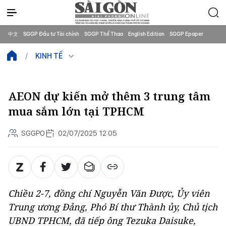
中文
SGGP Đầu tư Tài chính
SGGP Thể Thao
English Edition
SGGP Epaper
KINH TẾ
AEON dự kiến mở thêm 3 trung tâm
mua sắm lớn tại TPHCM
SGGPO
02/07/2025 12:05
Chiều 2-7, đồng chí Nguyễn Văn Được, Ủy viên
Trung ương Đảng, Phó Bí thư Thành ủy, Chủ tịch
UBND TPHCM, đã tiếp ông Tezuka Daisuke,