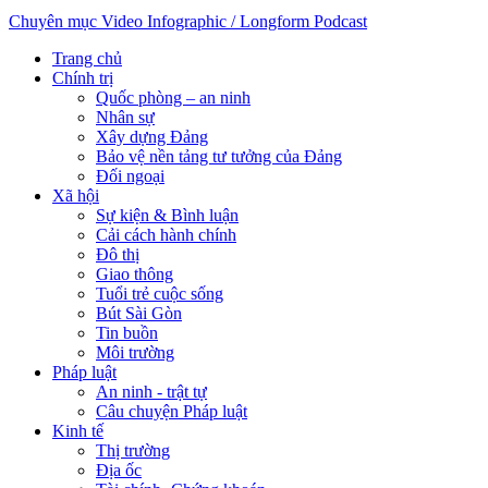
Chuyên mục
Video
Infographic / Longform
Podcast
Trang chủ
Chính trị
Quốc phòng – an ninh
Nhân sự
Xây dựng Đảng
Bảo vệ nền tảng tư tưởng của Đảng
Đối ngoại
Xã hội
Sự kiện & Bình luận
Cải cách hành chính
Đô thị
Giao thông
Tuổi trẻ cuộc sống
Bút Sài Gòn
Tin buồn
Môi trường
Pháp luật
An ninh - trật tự
Câu chuyện Pháp luật
Kinh tế
Thị trường
Địa ốc