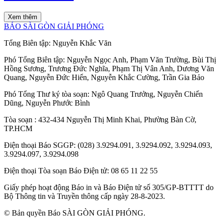
Xem thêm
BÁO SÀI GÒN GIẢI PHÓNG
Tổng Biên tập:
Nguyễn Khắc Văn
Phó Tổng Biên tập:
Nguyễn Ngọc Anh
,
Phạm Văn Trường
,
Bùi Thị
Hồng Sương
,
Trương Đức Nghĩa
,
Phạm Thị Vân Anh
,
Dương Văn
Quang
,
Nguyễn Đức Hiển
,
Nguyễn Khắc Cường
,
Trần Gia Bảo
Phó Tổng Thư ký tòa soạn:
Ngô Quang Trưởng
,
Nguyễn Chiến
Dũng
,
Nguyễn Phước Bình
Tòa soạn
: 432-434 Nguyễn Thị Minh Khai, Phường Bàn Cờ,
TP.HCM
Điện thoại Báo SGGP
: (028) 3.9294.091, 3.9294.092, 3.9294.093,
3.9294.097, 3.9294.098
Điện thoại Tòa soạn Báo Điện tử
: 08 65 11 22 55
Giấy phép hoạt động Báo in và Báo Điện tử số 305/GP-BTTTT do
Bộ Thông tin và Truyền thông cấp ngày 28-8-2023.
© Bản quyền Báo SÀI GÒN GIẢI PHÓNG.