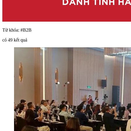
Từ khóa:
#B2B
có
49
kết quả