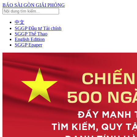
BÁO SÀI GÒN GIẢI PHÓNG
中文
SGGP Đầu tư Tài chính
SGGP Thể Thao
English Edition
SGGP Epaper