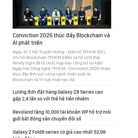
Conviction 2026 thúc đẩy Blockchain và
AI phát triển
Ngày 31-7, Hội Truyền thông - Điện tử TPHCM (EIC),
Chi hội Blockchain TPHCM (HBA) và hệ sinh thái
Ninety Eight đã tổ chức họp báo công bố sự kiện
Ngày hội Công nghệ TPHCM - Conviction 2026 nhằm
thúc đẩy lĩnh vực công nghệ chiến lược là
Blockchain và Trí tuệ nhân tạo (AI).
Lượng đơn đặt hàng Galaxy Z8 Series cao
gấp 2,4 lần so với thế hệ tiền nhiệm
Revoland tặng 10.000 tài khoản VIP hỗ trợ môi
giới bất động sản chuyển đổi số
Galaxy Z Fold8 series có giá cao nhất 52,99