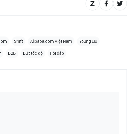
.com
Shift
Alibaba.com Việt Nam
Young Liu
r
B2B
Bứt tốc độ
Hỏi đáp