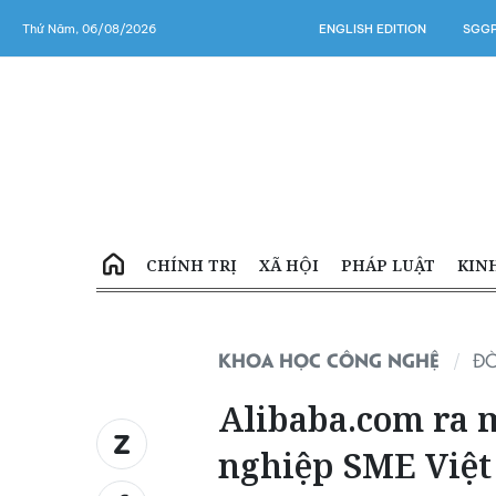
Thứ Năm, 06/08/2026
ENGLISH EDITION
SGGP
CHÍNH TRỊ
XÃ HỘI
PHÁP LUẬT
KIN
KHOA HỌC CÔNG NGHỆ
ĐỜ
Alibaba.com ra 
nghiệp SME Việ