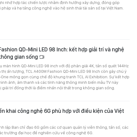
 ghi nhớ hợp tác chiến lược nhằm định hướng xây dựng, đóng góp
 pháp và hạ tầng công nghệ vào hệ sinh thái tài sản số tại Việt Nam.
shion QD-Mini LED 98 Inch: kết hợp giải trí và nghệ
 không gian sống
 màn hình QD-Mini LED 98 inch với độ phân giải 4K, tần số quét 144Hz
 thị ấn tượng, TCL A400M Fashion QD-Mini LED 98 Inch còn gây chú ý
-in-One mỏng gọn cùng chế độ khung tranh TCL AI Exhibition. Sự kết hợp
hình ảnh, âm thanh và các tính năng thông minh biến mẫu TV này
ị giải trí đồng thời là điểm nhấn nội thất trong không gian sống.
ển khai công nghệ 6G phù hợp với điều kiện của Việt
h lập Ban chỉ đạo 6G gồm các cơ quan quản lý viễn thông, tần số, các
ác trường đại học để nghiên cứu về công nghệ 6G.