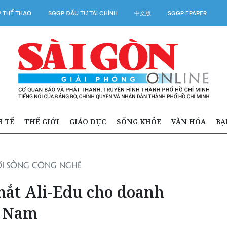
 THỂ THAO
SGGP ĐẦU TƯ TÀI CHÍNH
中文版
SGGP EPAPER
H TẾ
THẾ GIỚI
GIÁO DỤC
SỐNG KHỎE
VĂN HÓA
BẠ
I SỐNG CÔNG NGHỆ
mắt Ali-Edu cho doanh
t Nam