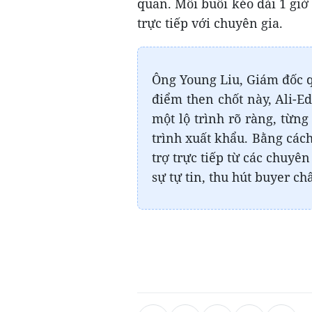
quan. Mỗi buổi kéo dài 1 giờ
trực tiếp với chuyên gia.
Ông Young Liu, Giám đốc q
điểm then chốt này, Ali-E
một lộ trình rõ ràng, từn
trình xuất khẩu. Bằng cách
trợ trực tiếp từ các chuyê
sự tự tin, thu hút buyer ch