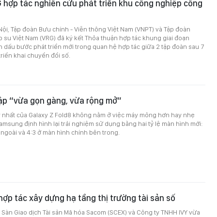
hợp tác nghiên cứu phát triển khu công nghiệp công
 Nội, Tập đoàn Bưu chính - Viễn thông Việt Nam (VNPT) và Tập đoàn
su Việt Nam (VRG) đã ký kết Thỏa thuận hợp tác khung giai đoạn
dấu bước phát triển mới trong quan hệ hợp tác giữa 2 tập đoàn sau 7
iển khai chuyển đổi số.
ập “vừa gọn gàng, vừa rộng mở”
 nhất của Galaxy Z Fold8 không nằm ở việc máy mỏng hơn hay nhẹ
msung định hình lại trải nghiệm sử dụng bằng hai tỷ lệ màn hình mới:
 ngoài và 4:3 ở màn hình chính bên trong.
hợp tác xây dựng hạ tầng thị trường tài sản số
 Sàn Giao dịch Tài sản Mã hóa Sacom (SCEX) và Công ty TNHH IVY vừa