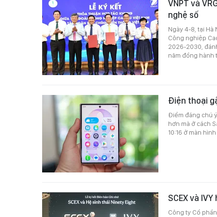
VNPT và VRG 
nghệ số
Ngày 4-8, tại Hà
Công nghiệp Cao 
2026-2030, đánh 
năm đồng hành tr
Điện thoại g
Điểm đáng chú ý
hơn mà ở cách Sa
10:16 ở màn hình
SCEX và IVY 
Công ty Cổ phần