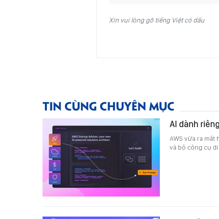
Xin vui lòng gõ tiếng Việt có dấu
TIN CÙNG CHUYÊN MỤC
AI dành riên
AWS vừa ra mắt h
và bộ công cụ di