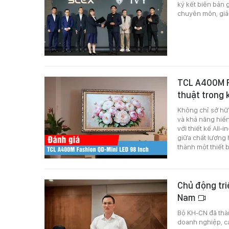
ký kết biên bản
chuyên môn, giải
TCL A400M Fa
thuật trong
Không chỉ sở hữu
và khả năng hiển
với thiết kế All
giữa chất lượng 
thành một thiết b
Chủ động tri
Nam
Bộ KH-CN đã thàn
doanh nghiệp, c