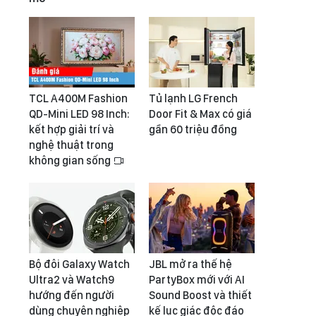
TCL A400M Fashion
Tủ lạnh LG French
QD-Mini LED 98 Inch:
Door Fit & Max có giá
kết hợp giải trí và
gần 60 triệu đồng
nghệ thuật trong
không gian sống
Bộ đôi Galaxy Watch
JBL mở ra thế hệ
Ultra2 và Watch9
PartyBox mới với AI
hướng đến người
Sound Boost và thiết
dùng chuyên nghiệp
kế lục giác độc đáo