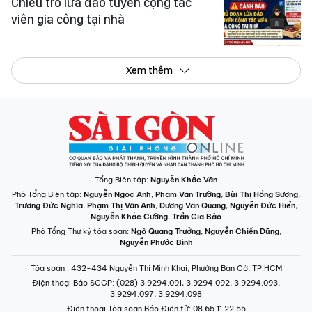
Chiêu trò lừa đảo tuyển cộng tác
viên gia công tại nhà
Xem thêm
Tổng Biên tập:
Nguyễn Khắc Văn
Phó Tổng Biên tập:
Nguyễn Ngọc Anh
,
Phạm Văn Trường
,
Bùi Thị Hồng Sương
,
Trương Đức Nghĩa
,
Phạm Thị Vân Anh
,
Dương Văn Quang
,
Nguyễn Đức Hiển
,
Nguyễn Khắc Cường
,
Trần Gia Bảo
Phó Tổng Thư ký tòa soạn:
Ngô Quang Trưởng
,
Nguyễn Chiến Dũng
,
Nguyễn Phước Bình
Tòa soạn
: 432-434 Nguyễn Thị Minh Khai, Phường Bàn Cờ, TP.HCM
Điện thoại Báo SGGP
: (028) 3.9294.091, 3.9294.092, 3.9294.093,
3.9294.097, 3.9294.098
Điện thoại Tòa soạn Báo Điện tử
: 08 65 11 22 55