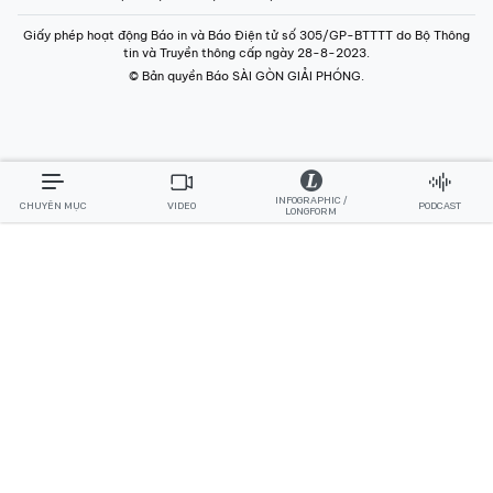
Giấy phép hoạt động Báo in và Báo Điện tử số 305/GP-BTTTT do Bộ Thông
tin và Truyền thông cấp ngày 28-8-2023.
© Bản quyền Báo SÀI GÒN GIẢI PHÓNG.
INFOGRAPHIC /
CHUYÊN MỤC
VIDEO
PODCAST
LONGFORM