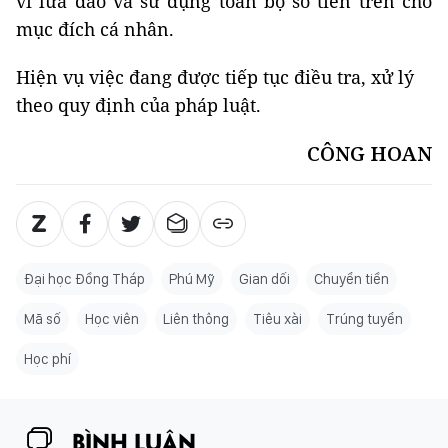
vi lừa đảo và sử dụng toàn bộ số tiền trên cho
mục đích cá nhân.
Hiện vụ việc đang được tiếp tục điều tra, xử lý
theo quy định của pháp luật.
CÔNG HOAN
Đại học Đồng Tháp
Phú Mỹ
Gian dối
Chuyển tiền
Mã số
Học viên
Liên thông
Tiêu xài
Trúng tuyển
Học phí
BÌNH LUẬN