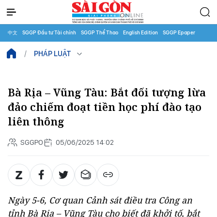
中文
SGGP Đầu tư Tài chính
SGGP Thể Thao
English Edition
SGGP Epaper
PHÁP LUẬT
Bà Rịa – Vũng Tàu: Bắt đối tượng lừa
đảo chiếm đoạt tiền học phí đào tạo
liên thông
SGGPO
05/06/2025 14:02
Ngày 5-6, Cơ quan Cảnh sát điều tra Công an
tỉnh Bà Rịa – Vũng Tàu cho biết đã khởi tố, bắt