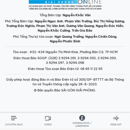
Tổng Biên tập:
Nguyễn Khắc Văn
Phó Tổng Biên tập:
Nguyễn Ngọc Anh
,
Phạm Văn Trường
,
Bùi Thị Hồng Sương
,
Trương Đức Nghĩa
,
Phạm Thị Vân Anh
,
Dương Văn Quang
,
Nguyễn Đức Hiển
,
Nguyễn Khắc Cường
,
Trần Gia Bảo
Phó Tổng Thư ký tòa soạn:
Ngô Quang Trưởng
,
Nguyễn Chiến Dũng
,
Nguyễn Phước Bình
Tòa soạn
: 432-434 Nguyễn Thị Minh Khai, Phường Bàn Cờ, TP.HCM
Điện thoại Báo SGGP
: (028) 3.9294.091, 3.9294.092, 3.9294.093,
3.9294.097, 3.9294.098
Điện thoại Tòa soạn Báo Điện tử
: 08 65 11 22 55
Giấy phép hoạt động Báo in và Báo Điện tử số 305/GP-BTTTT do Bộ Thông
tin và Truyền thông cấp ngày 28-8-2023.
© Bản quyền Báo SÀI GÒN GIẢI PHÓNG.
INFOGRAPHIC /
CHUYÊN MỤC
VIDEO
PODCAST
LONGFORM