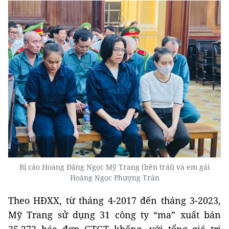
Bị cáo Hoàng Đặng Ngọc Mỹ Trang (bên trái) và em gái
Hoàng Ngọc Phượng Trân
Theo HĐXX, từ tháng 4-2017 đến tháng 3-2023,
Mỹ Trang sử dụng 31 công ty “ma” xuất bán
35.273 hóa đơn GTGT khống, với tổng giá trị