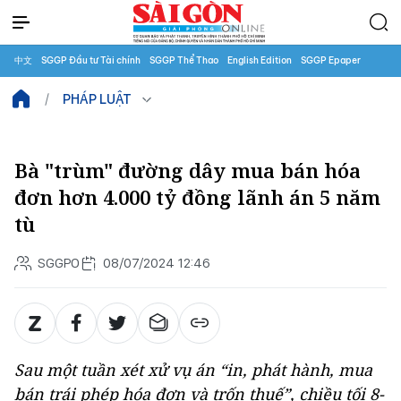
中文
SGGP Đầu tư Tài chính
SGGP Thể Thao
English Edition
SGGP Epaper
PHÁP LUẬT
Bà "trùm" đường dây mua bán hóa
đơn hơn 4.000 tỷ đồng lãnh án 5 năm
tù
SGGPO
08/07/2024 12:46
Sau một tuần xét xử vụ án “in, phát hành, mua
bán trái phép hóa đơn và trốn thuế”, chiều tối 8-