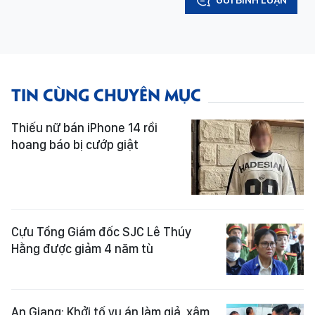
TIN CÙNG CHUYÊN MỤC
Thiếu nữ bán iPhone 14 rồi
hoang báo bị cướp giật
Cựu Tổng Giám đốc SJC Lê Thúy
Hằng được giảm 4 năm tù
An Giang: Khởi tố vụ án làm giả, xâm