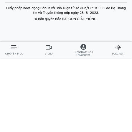
INFOGRAPHIC /
CHUYÊN MỤC
VIDEO
PODCAST
LONGFORM