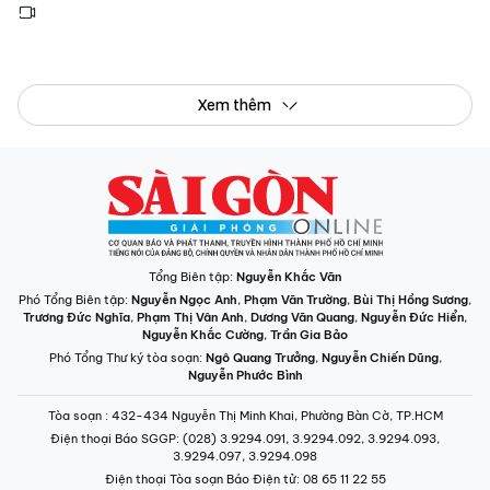
Xem thêm
Tổng Biên tập:
Nguyễn Khắc Văn
Phó Tổng Biên tập:
Nguyễn Ngọc Anh
,
Phạm Văn Trường
,
Bùi Thị Hồng Sương
,
Trương Đức Nghĩa
,
Phạm Thị Vân Anh
,
Dương Văn Quang
,
Nguyễn Đức Hiển
,
Nguyễn Khắc Cường
,
Trần Gia Bảo
Phó Tổng Thư ký tòa soạn:
Ngô Quang Trưởng
,
Nguyễn Chiến Dũng
,
Nguyễn Phước Bình
Tòa soạn
: 432-434 Nguyễn Thị Minh Khai, Phường Bàn Cờ, TP.HCM
Điện thoại Báo SGGP
: (028) 3.9294.091, 3.9294.092, 3.9294.093,
3.9294.097, 3.9294.098
Điện thoại Tòa soạn Báo Điện tử
: 08 65 11 22 55
Giấy phép hoạt động Báo in và Báo Điện tử số 305/GP-BTTTT do Bộ Thông
tin và Truyền thông cấp ngày 28-8-2023.
© Bản quyền Báo SÀI GÒN GIẢI PHÓNG.