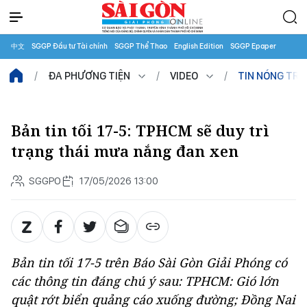
中文
SGGP Đầu tư Tài chính
SGGP Thể Thao
English Edition
SGGP Epaper
ĐA PHƯƠNG TIỆN
VIDEO
TIN NÓNG TR
Bản tin tối 17-5: TPHCM sẽ duy trì
trạng thái mưa nắng đan xen
SGGPO
17/05/2026 13:00
Bản tin tối 17-5 trên Báo Sài Gòn Giải Phóng có
các thông tin đáng chú ý sau: TPHCM: Gió lớn
quật rớt biển quảng cáo xuống đường; Đồng Nai