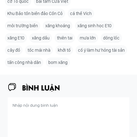
cờ Tổ quốc
bãi tắm Cửa Việt
Khu Bảo tồn biển đảo Cồn Cỏ
cá thể Vích
môi trường biển
xăng khoáng
xăng sinh học E10
xăng E10
xăng dầu
thiên tai
mưa lớn
dông lốc
cây đổ
tốc mái nhà
khởi tố
cố ý làm hư hỏng tài sản
tấn công nhà dân
bom xăng
BÌNH LUẬN