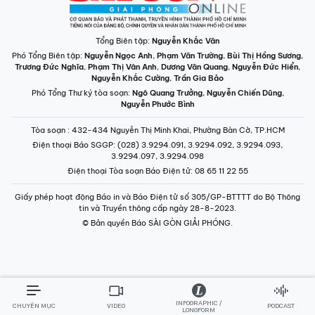
Tổng Biên tập:
Nguyễn Khắc Văn
Phó Tổng Biên tập:
Nguyễn Ngọc Anh
,
Phạm Văn Trường
,
Bùi Thị Hồng Sương
,
Trương Đức Nghĩa
,
Phạm Thị Vân Anh
,
Dương Văn Quang
,
Nguyễn Đức Hiển
,
Nguyễn Khắc Cường
,
Trần Gia Bảo
Phó Tổng Thư ký tòa soạn:
Ngô Quang Trưởng
,
Nguyễn Chiến Dũng
,
Nguyễn Phước Bình
Tòa soạn
: 432-434 Nguyễn Thị Minh Khai, Phường Bàn Cờ, TP.HCM
Điện thoại Báo SGGP
: (028) 3.9294.091, 3.9294.092, 3.9294.093,
3.9294.097, 3.9294.098
Điện thoại Tòa soạn Báo Điện tử
: 08 65 11 22 55
Giấy phép hoạt động Báo in và Báo Điện tử số 305/GP-BTTTT do Bộ Thông
tin và Truyền thông cấp ngày 28-8-2023.
© Bản quyền Báo SÀI GÒN GIẢI PHÓNG.
INFOGRAPHIC /
CHUYÊN MỤC
VIDEO
PODCAST
LONGFORM