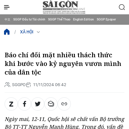
中文
SGGP Đầu tư Tài chính
SGGP Thể Thao
English Edition
SGGP Epaper
XÃ HỘI
Báo chí đối mặt nhiều thách thức
khi bước vào kỷ nguyên vươn mình
của dân tộc
SGGPO
11/11/2024 06:42
Ngày mai, 12-11, Quốc hội sẽ chất vấn Bộ trưởng
Bộ TT-TT Nguyễn Mạnh Hùng. Trong đó, vấn đề