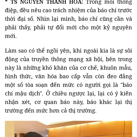
* TS NGUYỄN THANH HÒA:
Trong mỗi thông
điệp, đều nêu cao trách nhiệm của báo chí trước
thời đại số. Nhìn lại mình, báo chí cũng cần và
phải thấy, phải tự đổi mới cho một kỷ nguyên
mới.
Làm sao có thể ngồi yên, khi ngoài kia là sự sôi
động của truyền thông mạng xã hội, bên trong
này là những khó khăn của cơ chế, khuôn mẫu,
hình thức, văn hóa bao cấp vẫn còn đeo đẳng
một số tòa soạn đến mức có người gọi là "báo
chí mậu dịch". Ở chiều ngược lại, lại có ý kiến
nhận xét, cơ quan báo này, báo khác lại thị
trường đến mức hơn cả thị trường.