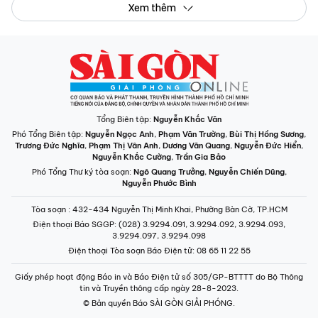
Xem thêm
Tổng Biên tập:
Nguyễn Khắc Văn
Phó Tổng Biên tập:
Nguyễn Ngọc Anh
,
Phạm Văn Trường
,
Bùi Thị Hồng Sương
,
Trương Đức Nghĩa
,
Phạm Thị Vân Anh
,
Dương Văn Quang
,
Nguyễn Đức Hiển
,
Nguyễn Khắc Cường
,
Trần Gia Bảo
Phó Tổng Thư ký tòa soạn:
Ngô Quang Trưởng
,
Nguyễn Chiến Dũng
,
Nguyễn Phước Bình
Tòa soạn
: 432-434 Nguyễn Thị Minh Khai, Phường Bàn Cờ, TP.HCM
Điện thoại Báo SGGP
: (028) 3.9294.091, 3.9294.092, 3.9294.093,
3.9294.097, 3.9294.098
Điện thoại Tòa soạn Báo Điện tử
: 08 65 11 22 55
Giấy phép hoạt động Báo in và Báo Điện tử số 305/GP-BTTTT do Bộ Thông
tin và Truyền thông cấp ngày 28-8-2023.
© Bản quyền Báo SÀI GÒN GIẢI PHÓNG.