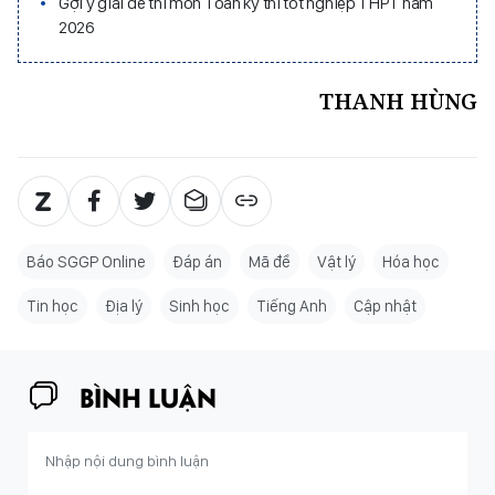
Gợi ý giải đề thi môn Toán kỳ thi tốt nghiệp THPT năm
2026
THANH HÙNG
Báo SGGP Online
Đáp án
Mã đề
Vật lý
Hóa học
Tin học
Địa lý
Sinh học
Tiếng Anh
Cập nhật
BÌNH LUẬN