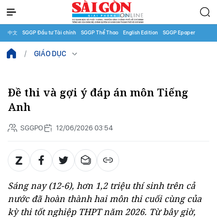
中文
SGGP Đầu tư Tài chính
SGGP Thể Thao
English Edition
SGGP Epaper
GIÁO DỤC
Đề thi và gợi ý đáp án môn Tiếng
Anh
SGGPO
12/06/2026 03:54
Sáng nay (12-6), hơn 1,2 triệu thí sinh trên cả
nước đã hoàn thành hai môn thi cuối cùng của
kỳ thi tốt nghiệp THPT năm 2026. Từ bây giờ,