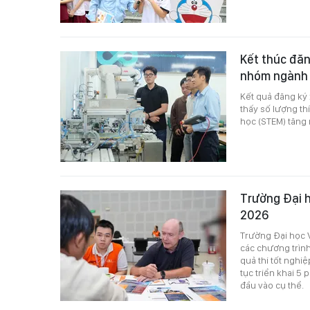
Kết thúc đăn
nhóm ngành
Kết quả đăng ký
thấy số lượng th
học (STEM) tăng m
Trường Đại h
2026
Trường Đại học 
các chương trình
quả thi tốt nghi
tục triển khai 5
đầu vào cụ thể.