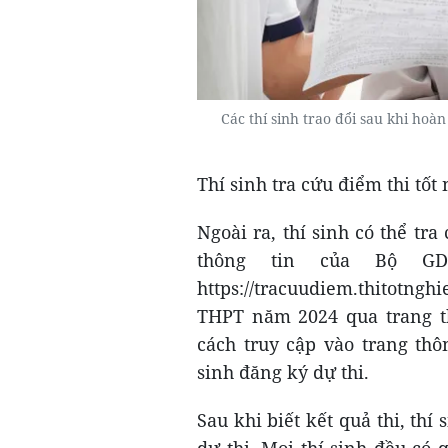
Các thí sinh trao đổi sau khi ho
Thí sinh tra cứu điểm thi tố
Ngoài ra, thí sinh có thể tr
thông tin của Bộ GD
https://tracuudiem.thitotngh
THPT năm 2024 qua trang th
cách truy cập vào trang thô
sinh đăng ký dự thi.
Sau khi biết kết quả thi, thí
dự thi. Mọi thí sinh đều có