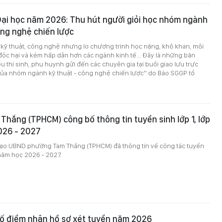
ại học năm 2026: Thu hút người giỏi học nhóm ngành
ông nghệ chiến lược
 kỹ thuật, công nghệ nhưng lo chương trình học nặng, khô khan, môi
độc hại và kém hấp dẫn hơn các ngành kinh tế... Đây là những băn
 thí sinh, phụ huynh gửi đến các chuyên gia tại buổi giao lưu trực
của nhóm ngành kỹ thuật - công nghệ chiến lược” do Báo SGGP tổ
hắng (TPHCM) công bố thông tin tuyển sinh lớp 1, lớp
026 - 2027
 đạo UBND phường Tam Thắng (TPHCM) đã thông tin về công tác tuyển
 năm học 2026 - 2027.
bố điểm nhận hồ sơ xét tuyển năm 2026