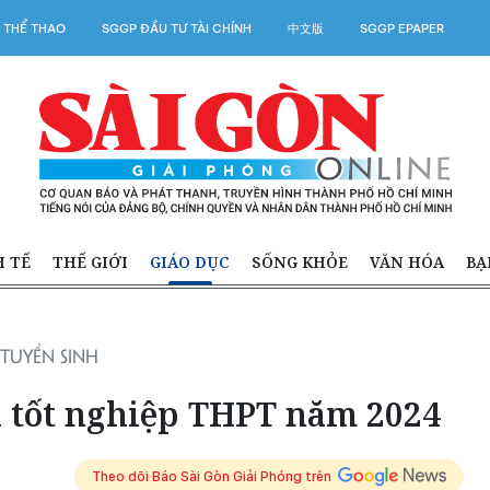
 THỂ THAO
SGGP ĐẦU TƯ TÀI CHÍNH
中文版
SGGP EPAPER
H TẾ
THẾ GIỚI
GIÁO DỤC
SỐNG KHỎE
VĂN HÓA
BẠ
TUYỂN SINH
i tốt nghiệp THPT năm 2024
Theo dõi Báo Sài Gòn Giải Phóng trên