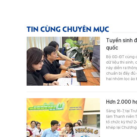
TIN CÙNG CHUYÊN MỤC
Tuyển sinh đ
quốc
Bộ GD-ĐT cùng cá
dữ liệu thí sinh,
này diễn ra thôn
chuẩn bị đầy đủ 
hai nhóm lọc ảo t
Hơn 2.000 h
Sáng 16-7, tại T
làm Thanh niên 
tổ chức kỳ thứ 2
khép lại Chương