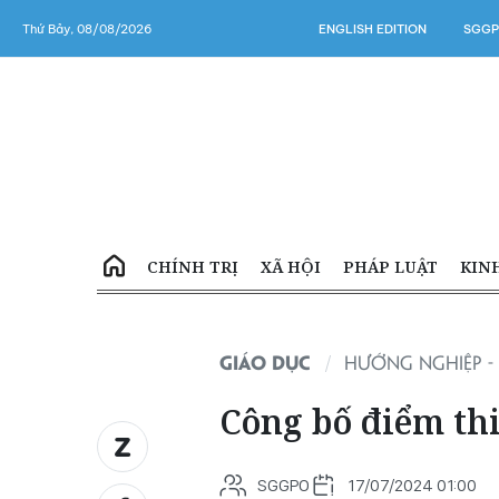
Thứ Bảy, 08/08/2026
ENGLISH EDITION
SGGP
CHÍNH TRỊ
XÃ HỘI
PHÁP LUẬT
KIN
GIÁO DỤC
HƯỚNG NGHIỆP - 
Công bố điểm th
SGGPO
17/07/2024 01:00