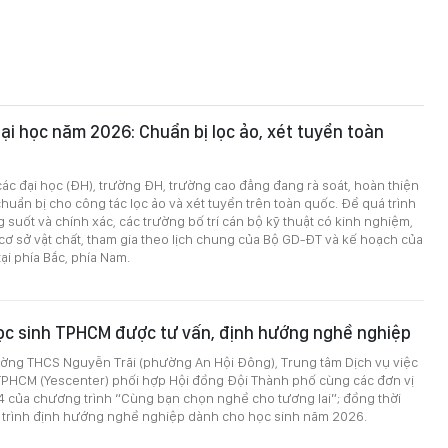
ại học năm 2026: Chuẩn bị lọc ảo, xét tuyển toàn
c đại học (ĐH), trường ĐH, trường cao đẳng đang rà soát, hoàn thiện
 chuẩn bị cho công tác lọc ảo và xét tuyển trên toàn quốc. Để quá trình
g suốt và chính xác, các trường bố trí cán bộ kỹ thuật có kinh nghiệm,
cơ sở vật chất, tham gia theo lịch chung của Bộ GD-ĐT và kế hoạch của
ại phía Bắc, phía Nam.
ọc sinh TPHCM được tư vấn, định hướng nghề nghiệp
rường THCS Nguyễn Trãi (phường An Hội Đông), Trung tâm Dịch vụ việc
TPHCM (Yescenter) phối hợp Hội đồng Đội Thành phố cùng các đơn vị
4 của chương trình “Cùng bạn chọn nghề cho tương lai”; đồng thời
 trình định hướng nghề nghiệp dành cho học sinh năm 2026.