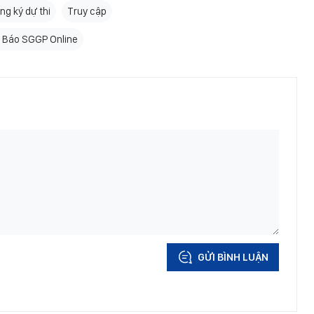
ng ký dự thi
Truy cập
ên Báo SGGP Online
GỬI BÌNH LUẬN