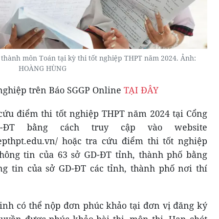
àn thành môn Toán tại kỳ thi tốt nghiệp THPT năm 2024. Ảnh:
HOÀNG HÙNG
t nghiệp trên Báo SGGP Online
TẠI ĐÂY
a cứu điểm thi tốt nghiệp THPT năm 2024 tại Cổng
-ĐT bằng cách truy cập vào website
iepthpt.edu.vn/ hoặc tra cứu điểm thi tốt nghiệp
ông tin của 63 sở GD-ĐT tỉnh, thành phố bằng
ng tin của sở GD-ĐT các tỉnh, thành phố nơi thí
 sinh có thể nộp đơn phúc khảo tại đơn vị đăng ký
 quyền được phúc khảo bài thi, môn thi. Hạn chót