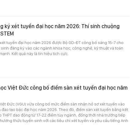
g ký xét tuyển đại học năm 2026: Thí sinh chuộng
 STEM
 xét tuyển đại học năm 2026 được Bộ GD-ĐT công bố sáng 15-7 cho
í sinh đăng ký vào các ngành khoa học, công nghệ, kỹ thuật và toán
ạnh. Kết quả này là tín hiệu tích cực.
ọc Việt Đức công bố điểm sàn xét tuyển đại học năm
Việt Đức (VGU) vừa công bố mức điểm sàn nhận hồ sơ xét tuyển vào
 đào tạo bậc đại học năm 2026. Theo đó, điểm sàn xét tuyển bằng kết
ệp THPT dao động từ 17-22 điểm tùy ngành, đồng thời nhà trường tiếp
 phương thức tuyển sinh với các tiêu chí xét tuyển và yêu cầu tiếng Anh