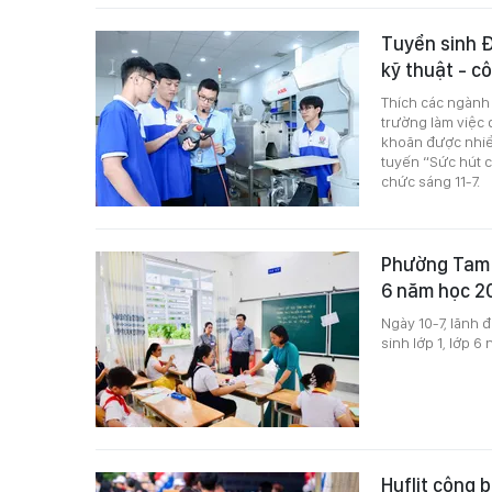
Tuyển sinh Đ
kỹ thuật - c
Thích các ngành
trường làm việc 
khoăn được nhiều
tuyến “Sức hút 
chức sáng 11-7.
Phường Tam T
6 năm học 2
Ngày 10-7, lãnh
sinh lớp 1, lớp 6
Huflit công 