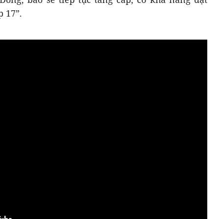
p 17”.