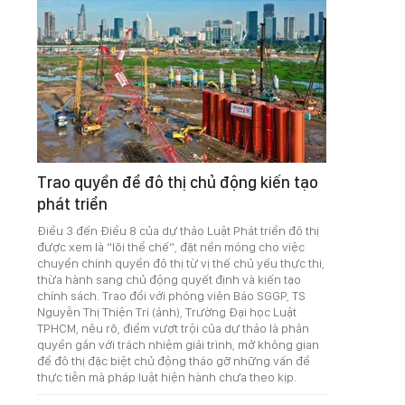
Trao quyền để đô thị chủ động kiến tạo
phát triển
Điều 3 đến Điều 8 của dự thảo Luật Phát triển đô thị
được xem là “lõi thể chế”, đặt nền móng cho việc
chuyển chính quyền đô thị từ vị thế chủ yếu thực thi,
thừa hành sang chủ động quyết định và kiến tạo
chính sách. Trao đổi với phóng viên Báo SGGP, TS
Nguyễn Thị Thiện Trí (ảnh), Trường Đại học Luật
TPHCM, nêu rõ, điểm vượt trội của dự thảo là phân
quyền gắn với trách nhiệm giải trình, mở không gian
để đô thị đặc biệt chủ động tháo gỡ những vấn đề
thực tiễn mà pháp luật hiện hành chưa theo kịp.