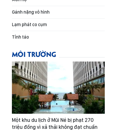
Gánh nặng vô hình
Lạm phát co cụm
Tỉnh táo
MÔI TRƯỜNG
Một khu du lịch ở Mũi Né bị phạt 270
triệu đồng vì xả thải không đạt chuẩn