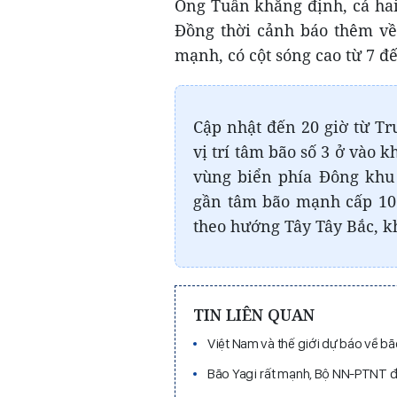
Ông Tuấn khẳng định, cả hai
Đồng thời cảnh báo thêm về
mạnh, có cột sóng cao từ 7 đ
Cập nhật đến 20 giờ từ Tr
vị trí tâm bão số 3 ở vào 
vùng biển phía Đông khu
gần tâm bão mạnh cấp 10 (
theo hướng Tây Tây Bắc, k
TIN LIÊN QUAN
Việt Nam và thế giới dự báo về bã
Bão Yagi rất mạnh, Bộ NN-PTNT 