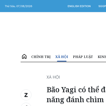
Thứ Sáu, 07/08/2026
ENGLISH EDITION
SGGP
CHÍNH TRỊ
XÃ HỘI
PHÁP LUẬT
KIN
XÃ HỘI
Bão Yagi có thể đ
năng đánh chìm 