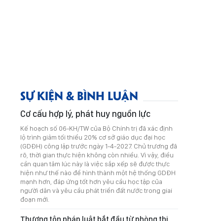
SỰ KIỆN & BÌNH LUẬN
Cơ cấu hợp lý, phát huy nguồn lực
Kế hoạch số 06-KH/TW của Bộ Chính trị đã xác định
lộ trình giảm tối thiểu 20% cơ sở giáo dục đại học
(GDĐH) công lập trước ngày 1-4-2027. Chủ trương đã
rõ, thời gian thực hiện không còn nhiều. Vì vậy, điều
cần quan tâm lúc này là việc sắp xếp sẽ được thực
hiện như thế nào để hình thành một hệ thống GDĐH
mạnh hơn, đáp ứng tốt hơn yêu cầu học tập của
người dân và yêu cầu phát triển đất nước trong giai
đoạn mới.
Thượng tôn pháp luật bắt đầu từ phòng thi