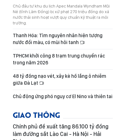
Chủ đầu tư khu du lịch Apec Mandala Wyndham Mũi
Né (tỉnh Lâm Đồng) bị xử phạt 270 triệu đồng do xả
nước thải sinh hoạt vượt quy chuẩn kỹ thuật ra môi
trường.
Thanh Hóa: Tìm nguyên nhân hiện tượng
nước đổi màu, có mùi hôi tanh
TPHCM khởi công 8 trạm trung chuyển rác
trong năm 2026
48 tỷ đồng nạo vét, xây kè hồ lắng ô nhiễm
giữa Đà Lạt
Chủ động ứng phó nguy cơ El Nino và thiên tai
GIAO THÔNG
Chính phủ đề xuất tăng 86.100 tỷ đồng
làm đường sắt Lào Cai - Hà Nội - Hải