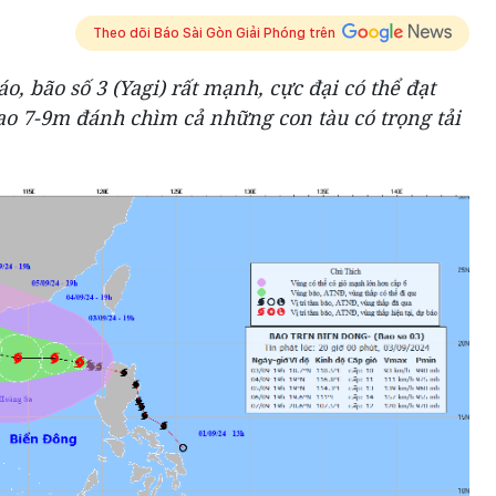
Theo dõi Báo Sài Gòn Giải Phóng trên
, bão số 3 (Yagi) rất mạnh, cực đại có thể đạt
 cao 7-9m đánh chìm cả những con tàu có trọng tải