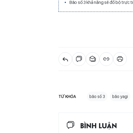
Bão số 3 khả năng sẽ đổ bộ trực t
TỪ KHÓA
bão số 3
bão yagi
BÌNH LUẬN