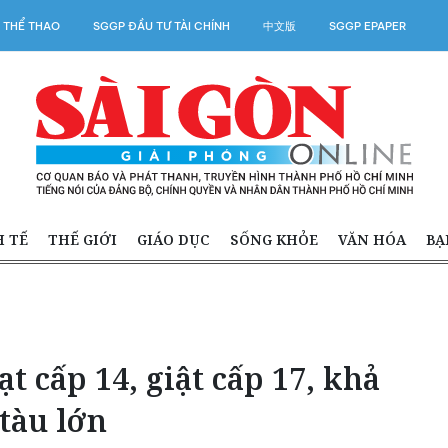
 THỂ THAO
SGGP ĐẦU TƯ TÀI CHÍNH
中文版
SGGP EPAPER
H TẾ
THẾ GIỚI
GIÁO DỤC
SỐNG KHỎE
VĂN HÓA
BẠ
ạt cấp 14, giật cấp 17, khả
tàu lớn