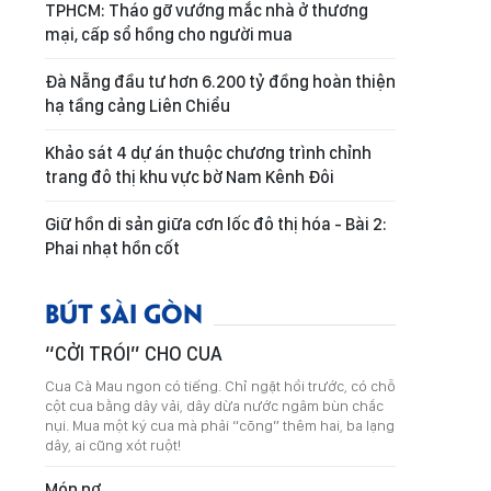
TPHCM: Tháo gỡ vướng mắc nhà ở thương
mại, cấp sổ hồng cho người mua
Đà Nẵng đầu tư hơn 6.200 tỷ đồng hoàn thiện
hạ tầng cảng Liên Chiểu
Khảo sát 4 dự án thuộc chương trình chỉnh
trang đô thị khu vực bờ Nam Kênh Đôi
Giữ hồn di sản giữa cơn lốc đô thị hóa - Bài 2:
Phai nhạt hồn cốt
BÚT SÀI GÒN
“CỞI TRÓI” CHO CUA
Cua Cà Mau ngon có tiếng. Chỉ ngặt hồi trước, có chỗ
cột cua bằng dây vải, dây dừa nước ngâm bùn chắc
nụi. Mua một ký cua mà phải “cõng” thêm hai, ba lạng
dây, ai cũng xót ruột!
Món nợ