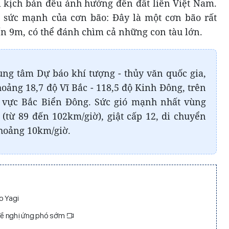
 kịch bản đều ảnh hưởng đến đất liền Việt Nam.
 sức mạnh của cơn bão: Đây là một cơn bão rất
ến 9m, có thể đánh chìm cả những con tàu lớn.
ung tâm Dự báo khí tượng - thủy văn quốc gia,
khoảng 18,7 độ Vĩ Bắc - 118,5 độ Kinh Đông, trên
 vực Bắc Biển Đông. Sức gió mạnh nhất vùng
từ 89 đến 102km/giờ), giật cấp 12, di chuyển
hoảng 10km/giờ.
o Yagi
đề nghị ứng phó sớm