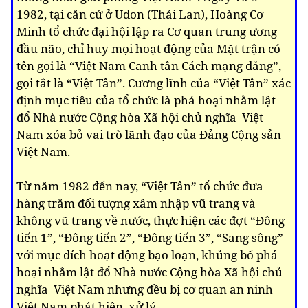
1982, tại căn cứ ở Udon (Thái Lan), Hoàng Cơ
Minh tổ chức đại hội lập ra Cơ quan trung ương
đầu não, chỉ huy mọi hoạt động của Mặt trận có
tên gọi là “Việt Nam Canh tân Cách mạng đảng”,
gọi tắt là “Việt Tân”. Cương lĩnh của “Việt Tân” xác
định mục tiêu của tổ chức là phá hoại nhằm lật
đổ Nhà nước Cộng hòa Xã hội chủ nghĩa Việt
Nam xóa bỏ vai trò lãnh đạo của Đảng Cộng sản
Việt Nam.
Từ năm 1982 đến nay, “Việt Tân” tổ chức đưa
hàng trăm đối tượng xâm nhập vũ trang và
không vũ trang về nước, thực hiện các đợt “Đông
tiến 1”, “Đông tiến 2”, “Đông tiến 3”, “Sang sông”
với mục đích hoạt động bạo loạn, khủng bố phá
hoại nhằm lật đổ Nhà nước Cộng hòa Xã hội chủ
nghĩa Việt Nam nhưng đều bị cơ quan an ninh
Việt Nam phát hiện, xử lý.