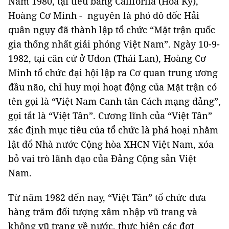
Năm 1980, tại tiểu bang Califorlia (Hoa Kỳ),
Hoàng Cơ Minh - nguyên là phó đô đốc Hải
quân ngụy đã thành lập tổ chức “Mặt trận quốc
gia thống nhất giải phóng Việt Nam”. Ngày 10-9-
1982, tại căn cứ ở Udon (Thái Lan), Hoàng Cơ
Minh tổ chức đại hội lập ra Cơ quan trung ương
đầu não, chỉ huy mọi hoạt động của Mặt trận có
tên gọi là “Việt Nam Canh tân Cách mạng đảng”,
gọi tắt là “Việt Tân”. Cương lĩnh của “Việt Tân”
xác định mục tiêu của tổ chức là phá hoại nhằm
lật đổ Nhà nước Cộng hòa XHCN Việt Nam, xóa
bỏ vai trò lãnh đạo của Đảng Cộng sản Việt
Nam.
Từ năm 1982 đến nay, “Việt Tân” tổ chức đưa
hàng trăm đối tượng xâm nhập vũ trang và
không vũ trang về nước, thực hiện các đợt