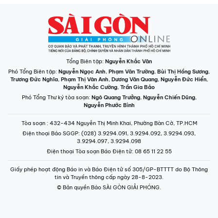
Tổng Biên tập:
Nguyễn Khắc Văn
Phó Tổng Biên tập:
Nguyễn Ngọc Anh
,
Phạm Văn Trường
,
Bùi Thị Hồng Sương
,
Trương Đức Nghĩa
,
Phạm Thị Vân Anh
,
Dương Văn Quang
,
Nguyễn Đức Hiển
,
Nguyễn Khắc Cường
,
Trần Gia Bảo
Phó Tổng Thư ký tòa soạn:
Ngô Quang Trưởng
,
Nguyễn Chiến Dũng
,
Nguyễn Phước Bình
Tòa soạn
: 432-434 Nguyễn Thị Minh Khai, Phường Bàn Cờ, TP.HCM
Điện thoại Báo SGGP
: (028) 3.9294.091, 3.9294.092, 3.9294.093,
3.9294.097, 3.9294.098
Điện thoại Tòa soạn Báo Điện tử
: 08 65 11 22 55
Giấy phép hoạt động Báo in và Báo Điện tử số 305/GP-BTTTT do Bộ Thông
tin và Truyền thông cấp ngày 28-8-2023.
© Bản quyền Báo SÀI GÒN GIẢI PHÓNG.