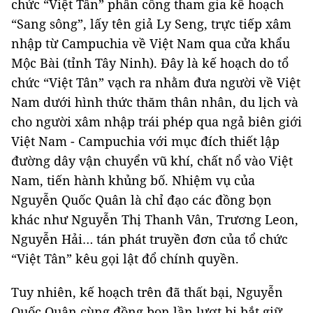
chức “Việt Tân” phân công tham gia kế hoạch
“Sang sông”, lấy tên giả Ly Seng, trực tiếp xâm
nhập từ Campuchia về Việt Nam qua cửa khẩu
Mộc Bài (tỉnh Tây Ninh). Đây là kế hoạch do tổ
chức “Việt Tân” vạch ra nhằm đưa người về Việt
Nam dưới hình thức thăm thân nhân, du lịch và
cho người xâm nhập trái phép qua ngả biên giới
Việt Nam - Campuchia với mục đích thiết lập
đường dây vận chuyển vũ khí, chất nổ vào Việt
Nam, tiến hành khủng bố. Nhiệm vụ của
Nguyễn Quốc Quân là chỉ đạo các đồng bọn
khác như Nguyễn Thị Thanh Vân, Trương Leon,
Nguyễn Hải… tán phát truyền đơn của tổ chức
“Việt Tân” kêu gọi lật đổ chính quyền.
Tuy nhiên, kế hoạch trên đã thất bại, Nguyễn
Quốc Quân cùng đồng bọn lần lượt bị bắt giữ.