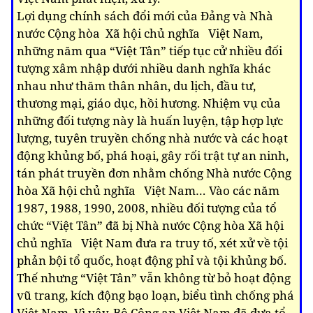
Lợi dụng chính sách đổi mới của Đảng và Nhà
nước Cộng hòa Xã hội chủ nghĩa Việt Nam,
những năm qua “Việt Tân” tiếp tục cử nhiều đối
tượng xâm nhập dưới nhiều danh nghĩa khác
nhau như thăm thân nhân, du lịch, đầu tư,
thương mại, giáo dục, hồi hương. Nhiệm vụ của
những đối tượng này là huấn luyện, tập hợp lực
lượng, tuyên truyền chống nhà nước và các hoạt
động khủng bố, phá hoại, gây rối trật tự an ninh,
tán phát truyền đơn nhằm chống Nhà nước Cộng
hòa Xã hội chủ nghĩa Việt Nam… Vào các năm
1987, 1988, 1990, 2008, nhiều đối tượng của tổ
chức “Việt Tân” đã bị Nhà nước Cộng hòa Xã hội
chủ nghĩa Việt Nam đưa ra truy tố, xét xử về tội
phản bội tổ quốc, hoạt động phỉ và tội khủng bố.
Thế nhưng “Việt Tân” vẫn không từ bỏ hoạt động
vũ trang, kích động bạo loạn, biểu tình chống phá
Việt Nam. Vì vậy, Bộ Công an Việt Nam đã đưa tổ