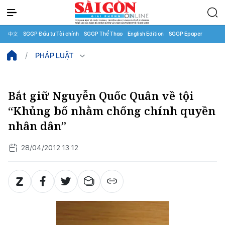
中文
SGGP Đầu tư Tài chính
SGGP Thể Thao
English Edition
SGGP Epaper
PHÁP LUẬT
Bắt giữ Nguyễn Quốc Quân về tội
“Khủng bố nhằm chống chính quyền
nhân dân”
28/04/2012 13:12