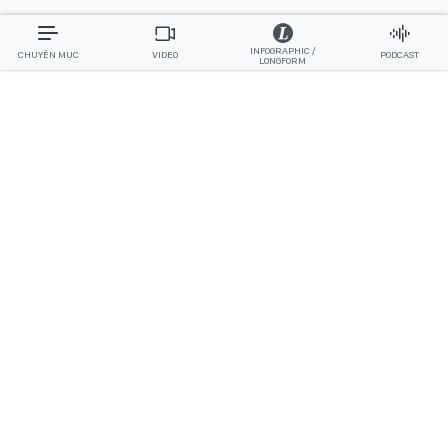
INFOGRAPHIC /
CHUYÊN MỤC
VIDEO
PODCAST
LONGFORM