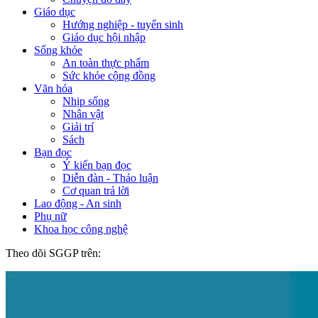
Giáo dục
Hướng nghiệp - tuyển sinh
Giáo dục hội nhập
Sống khỏe
An toàn thực phẩm
Sức khỏe cộng đồng
Văn hóa
Nhịp sống
Nhân vật
Giải trí
Sách
Bạn đọc
Ý kiến bạn đọc
Diễn đàn - Thảo luận
Cơ quan trả lời
Lao động - An sinh
Phụ nữ
Khoa học công nghệ
Theo dõi SGGP trên: