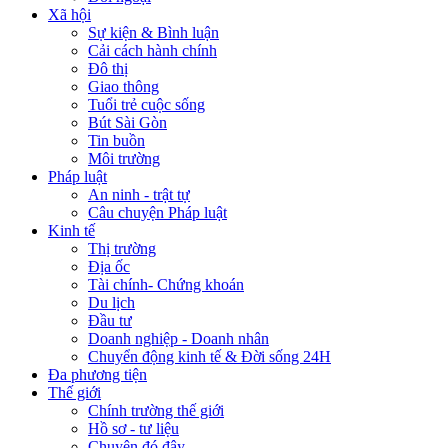
Xã hội
Sự kiện & Bình luận
Cải cách hành chính
Đô thị
Giao thông
Tuổi trẻ cuộc sống
Bút Sài Gòn
Tin buồn
Môi trường
Pháp luật
An ninh - trật tự
Câu chuyện Pháp luật
Kinh tế
Thị trường
Địa ốc
Tài chính- Chứng khoán
Du lịch
Đầu tư
Doanh nghiệp - Doanh nhân
Chuyển động kinh tế & Đời sống 24H
Đa phương tiện
Thế giới
Chính trường thế giới
Hồ sơ - tư liệu
Chuyện đó đây