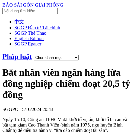
BÁO SÀI GÒN GIẢI PHÓNG
中文
SGGP Đầu tư Tài chính
SGGP Thể Thao
English Edition
SGGP Epaper
Pháp luật
Bắt nhân viên ngân hàng lừa
đồng nghiệp chiếm đoạt 20,5 tỷ
đồng
SGGPO
15/10/2024 20:43
Ngày 15-10, Công an TPHCM đã khởi tố vụ án, khởi tố bị can và
bắt tạm giam Cao Thanh Viên (sinh năm 1975, ngụ huyện Bình
Chánh) để điều tra hành vi “lừa đảo chiếm đoạt tài sản”.