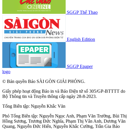
SGGP Thể Thao
English Edition
SGGP Epaper
logo
© Bản quyền Báo SÀI GÒN GIẢI PHÓNG.
Giấy phép hoạt động Báo in và Báo Điện tử số 305/GP-BTTTT do
Bộ Thông tin và Truyền thông cấp ngày 28-8-2023.
Tổng Biên tập:
Nguyễn Khắc Văn
Phó Tổng Biên tập:
Nguyễn Ngọc Anh
,
Phạm Văn Trường
,
Bùi Thị
Hồng Sương
,
Trương Đức Nghĩa
,
Phạm Thị Vân Anh
,
Dương Văn
Quang
,
Nguyễn Đức Hiển
,
Nguyễn Khắc Cường
,
Trần Gia Bảo