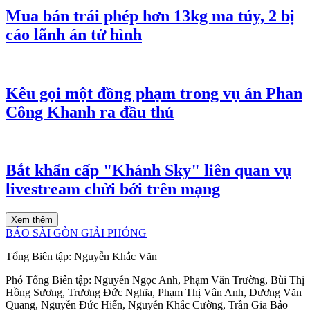
Mua bán trái phép hơn 13kg ma túy, 2 bị
cáo lãnh án tử hình
Kêu gọi một đồng phạm trong vụ án Phan
Công Khanh ra đầu thú
Bắt khẩn cấp "Khánh Sky" liên quan vụ
livestream chửi bới trên mạng
Xem thêm
BÁO SÀI GÒN GIẢI PHÓNG
Tổng Biên tập:
Nguyễn Khắc Văn
Phó Tổng Biên tập:
Nguyễn Ngọc Anh
,
Phạm Văn Trường
,
Bùi Thị
Hồng Sương
,
Trương Đức Nghĩa
,
Phạm Thị Vân Anh
,
Dương Văn
Quang
,
Nguyễn Đức Hiển
,
Nguyễn Khắc Cường
,
Trần Gia Bảo