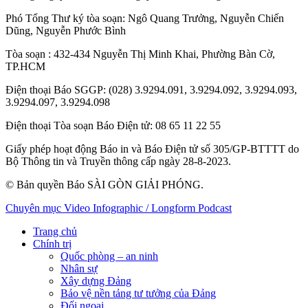
Phó Tổng Thư ký tòa soạn:
Ngô Quang Trưởng
,
Nguyễn Chiến
Dũng
,
Nguyễn Phước Bình
Tòa soạn
: 432-434 Nguyễn Thị Minh Khai, Phường Bàn Cờ,
TP.HCM
Điện thoại Báo SGGP
: (028) 3.9294.091, 3.9294.092, 3.9294.093,
3.9294.097, 3.9294.098
Điện thoại Tòa soạn Báo Điện tử
: 08 65 11 22 55
Giấy phép hoạt động Báo in và Báo Điện tử số 305/GP-BTTTT do
Bộ Thông tin và Truyền thông cấp ngày 28-8-2023.
© Bản quyền Báo SÀI GÒN GIẢI PHÓNG.
Chuyên mục
Video
Infographic / Longform
Podcast
Trang chủ
Chính trị
Quốc phòng – an ninh
Nhân sự
Xây dựng Đảng
Bảo vệ nền tảng tư tưởng của Đảng
Đối ngoại