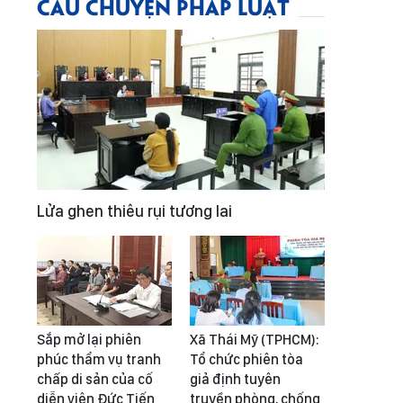
CÂU CHUYỆN PHÁP LUẬT
Lửa ghen thiêu rụi tương lai
Sắp mở lại phiên
Xã Thái Mỹ (TPHCM):
phúc thẩm vụ tranh
Tổ chức phiên tòa
chấp di sản của cố
giả định tuyên
diễn viên Đức Tiến
truyền phòng, chống