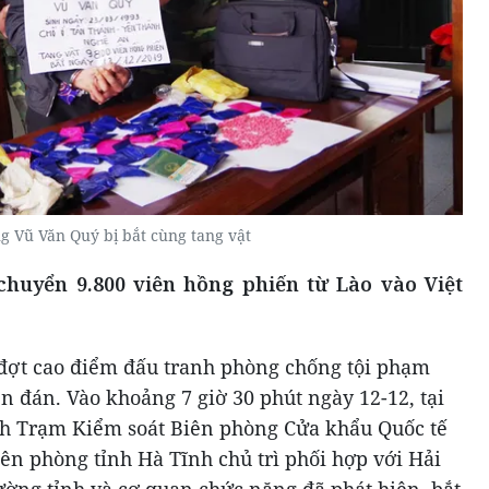
g Vũ Văn Quý bị bắt cùng tang vật
chuyển 9.800 viên hồng phiến từ Lào vào Việt
 đợt cao điểm đấu tranh phòng chống tội phạm
ên đán. Vào khoảng 7 giờ 30 phút ngày 12-12, tại
nh Trạm Kiểm soát Biên phòng Cửa khẩu Quốc tế
iên phòng tỉnh Hà Tĩnh chủ trì phối hợp với Hải
rường tỉnh và cơ quan chức năng đã phát hiện, bắt