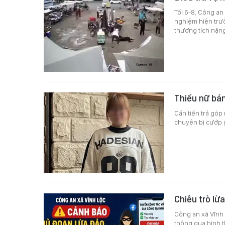
Tối 6-8, Công a
nghiệm hiện trườ
thương tích nặng
Thiếu nữ bán
Cần tiền trả góp 
chuyện bị cướp 
Chiêu trò lừ
Công an xã Vĩnh 
thông qua hình t