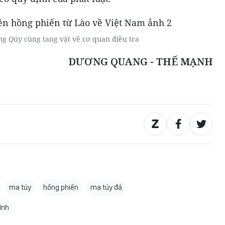
ợng Qúy cùng tang vật về cơ quan điều tra
DƯƠNG QUANG - THẾ MẠNH
ma túy
hồng phiến
ma túy đá
ĩnh