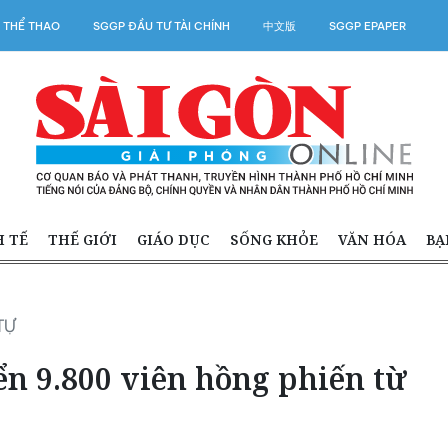
 THỂ THAO
SGGP ĐẦU TƯ TÀI CHÍNH
中文版
SGGP EPAPER
H TẾ
THẾ GIỚI
GIÁO DỤC
SỐNG KHỎE
VĂN HÓA
BẠ
TỰ
n 9.800 viên hồng phiến từ