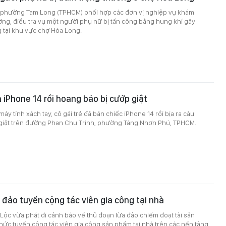
n phường Tam Long (TPHCM) phối hợp các đơn vị nghiệp vụ khám
ng, điều tra vụ một người phụ nữ bị tấn công bằng hung khí gây
 tại khu vực chợ Hòa Long.
 iPhone 14 rồi hoang báo bị cướp giật
máy tính xách tay, cô gái trẻ đã bán chiếc iPhone 14 rồi bịa ra câu
giật trên đường Phan Chu Trinh, phường Tăng Nhơn Phú, TPHCM.
a đảo tuyển cộng tác viên gia công tại nhà
Lộc vừa phát đi cảnh báo về thủ đoạn lừa đảo chiếm đoạt tài sản
hức tuyển cộng tác viên gia công sản phẩm tại nhà trên các nền tảng