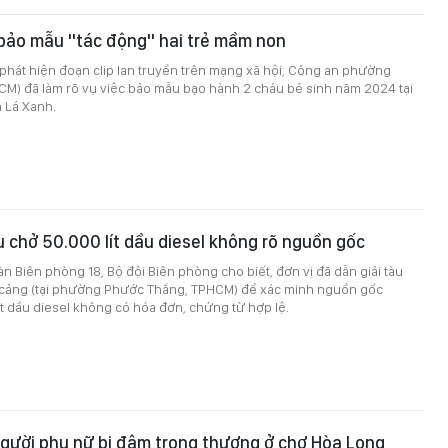
 bảo mẫu "tác động" hai trẻ mầm non
i phát hiện đoạn clip lan truyền trên mạng xã hội, Công an phường
CM) đã làm rõ vụ việc bảo mẫu bạo hành 2 cháu bé sinh năm 2024 tại
 Lá Xanh.
u chở 50.000 lít dầu diesel không rõ nguồn gốc
àn Biên phòng 18, Bộ đội Biên phòng cho biết, đơn vị đã dẫn giải tàu
cảng (tại phường Phước Thắng, TPHCM) để xác minh nguồn gốc
t dầu diesel không có hóa đơn, chứng từ hợp lệ.
người phụ nữ bị đâm trọng thương ở chợ Hòa Long