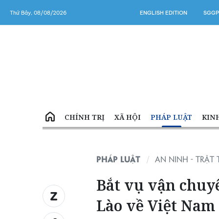
Thứ Bảy, 08/08/2026
ENGLISH EDITION
SGGP
CHÍNH TRỊ
XÃ HỘI
PHÁP LUẬT
KIN
PHÁP LUẬT
AN NINH - TRẬT 
Bắt vụ vận chuyể
Lào về Việt Nam