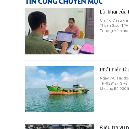
TIN CÙNG CHUYÊN MỤC
Lời khai của
Chỉ 1 giờ sau kh
Thuận Giao (TPH
Trường Mầm non
Phát hiện tà
Ngày 7-8, Hải đo
TH-92812-TS về 
khoảng 50.000 lí
Điều tra vụ 