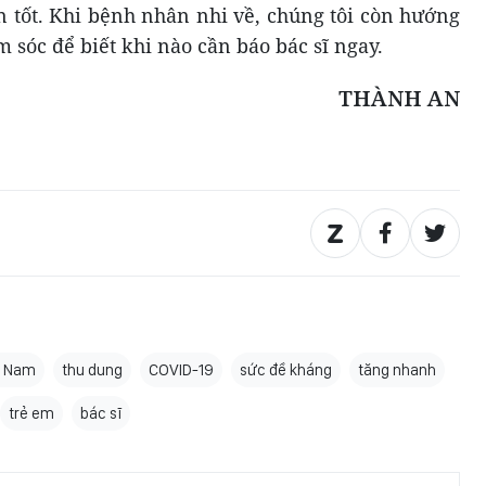
n tốt. Khi bệnh nhân nhi về, chúng tôi còn hướng
sóc để biết khi nào cần báo bác sĩ ngay.
THÀNH AN
n Nam
thu dung
COVID-19
sức đề kháng
tăng nhanh
trẻ em
bác sĩ