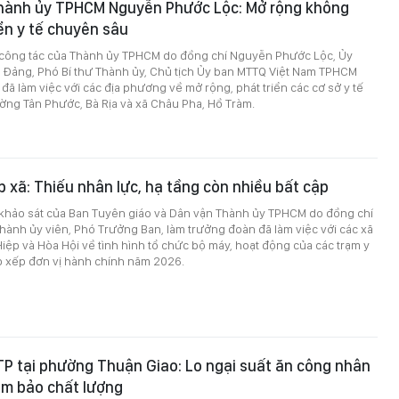
Thành ủy TPHCM Nguyễn Phước Lộc: Mở rộng không
iển y tế chuyên sâu
 công tác của Thành ủy TPHCM do đồng chí Nguyễn Phước Lộc, Ủy
 Đảng, Phó Bí thư Thành ủy, Chủ tịch Ủy ban MTTQ Việt Nam TPHCM
đã làm việc với các địa phương về mở rộng, phát triển các cơ sở y tế
ờng Tân Phước, Bà Rịa và xã Châu Pha, Hồ Tràm.
p xã: Thiếu nhân lực, hạ tầng còn nhiều bất cập
 khảo sát của Ban Tuyên giáo và Dân vận Thành ủy TPHCM do đồng chí
hành ủy viên, Phó Trưởng Ban, làm trưởng đoàn đã làm việc với các xã
iệp và Hòa Hội về tình hình tổ chức bộ máy, hoạt động của các trạm y
p xếp đơn vị hành chính năm 2026.
P tại phường Thuận Giao: Lo ngại suất ăn công nhân
ảm bảo chất lượng