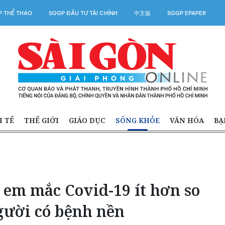
 THỂ THAO
SGGP ĐẦU TƯ TÀI CHÍNH
中文版
SGGP EPAPER
H TẾ
THẾ GIỚI
GIÁO DỤC
SỐNG KHỎE
VĂN HÓA
BẠ
 em mắc Covid-19 ít hơn so
gười có bệnh nền