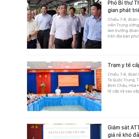
Phó Bí thư 
gian phát tr
Chiều 7-8, đoàn
viên Trung ương
làm trưởng đoàn 
trên địa bàn phư
Trạm y tế cấ
Chiều 7-8, đoàn
Tạ Quốc Trung, T
Bình Châu, Hòa H
tế cấp xã sau sắ
Giám sát ATT
giá rẻ khó đ