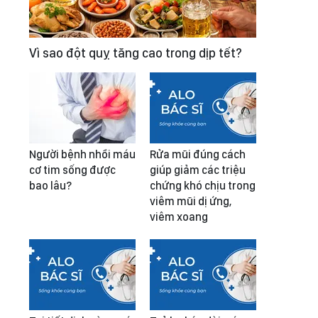
Vì sao đột quỵ tăng cao trong dịp tết?
Người bệnh nhồi máu
Rửa mũi đúng cách
cơ tim sống được
giúp giảm các triệu
bao lâu?
chứng khó chịu trong
viêm mũi dị ứng,
viêm xoang