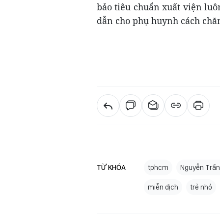
bảo tiêu chuẩn xuất viện luô
dẫn cho phụ huynh cách chăm 
TỪ KHÓA
tphcm
Nguyễn Trầ
miễn dịch
trẻ nhỏ