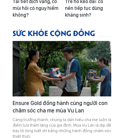
Tai tiết dịch vàng, có
Trẻ ho kéo dài: có
mùi hôi có nguy hiểm
nên tiếp tục dùng
không?
kháng sinh?
SỨC KHỎE CỘNG ĐỒNG
Ensure Gold đồng hành cùng người con
chăm sóc cha mẹ mùa Vu Lan
Càng trưởng thành, chúng ta dần hiểu cha mẹ luôn là
điểm tựa thầm lặng của gia đình. Mùa Vu Lan là dịp để
bày tỏ lòng biết ơn bằng những hành động chăm sóc
thiết thực.