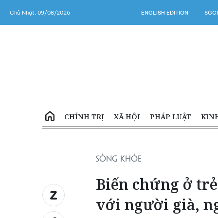
Chủ Nhật, 09/08/2026
ENGLISH EDITION
SGGP
CHÍNH TRỊ
XÃ HỘI
PHÁP LUẬT
KIN
SỐNG KHỎE
Biến chứng ở trẻ
với người già, n