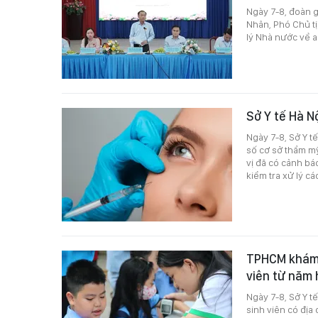
Ngày 7-8, đoàn 
Nhân, Phó Chủ t
lý Nhà nước về 
Sở Y tế Hà N
Ngày 7-8, Sở Y t
số cơ sở thẩm m
vị đã có cảnh bá
kiểm tra xử lý c
TPHCM khám s
viên từ năm
Ngày 7-8, Sở Y t
sinh viên có địa