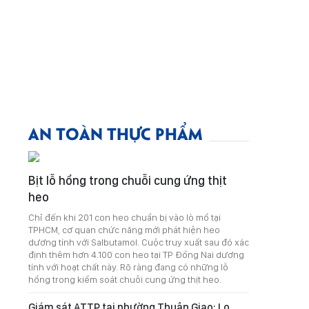
AN TOÀN THỰC PHẨM
Bịt lỗ hổng trong chuỗi cung ứng thịt
heo
Chỉ đến khi 201 con heo chuẩn bị vào lò mổ tại
TPHCM, cơ quan chức năng mới phát hiện heo
dương tính với Salbutamol. Cuộc truy xuất sau đó xác
định thêm hơn 4.100 con heo tại TP Đồng Nai dương
tính với hoạt chất này. Rõ ràng đang có những lỗ
hổng trong kiểm soát chuỗi cung ứng thịt heo.
Giám sát ATTP tại phường Thuận Giao: Lo