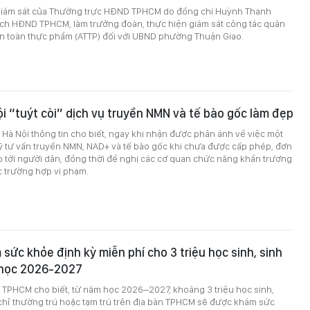
giám sát của Thường trực HĐND TPHCM do đồng chí Huỳnh Thanh
ịch HĐND TPHCM, làm trưởng đoàn, thực hiện giám sát công tác quản
an toàn thực phẩm (ATTP) đối với UBND phường Thuận Giao.
ội “tuýt còi” dịch vụ truyền NMN và tế bào gốc làm đẹp
ế Hà Nội thông tin cho biết, ngay khi nhận được phản ánh về việc một
ỹ tư vấn truyền NMN, NAD+ và tế bào gốc khi chưa được cấp phép, đơn
o tới người dân, đồng thời đề nghị các cơ quan chức năng khẩn trương
ác trường hợp vi phạm.
ức khỏe định kỳ miễn phí cho 3 triệu học sinh, sinh
 học 2026-2027
ế TPHCM cho biết, từ năm học 2026–2027, khoảng 3 triệu học sinh,
 chỉ thường trú hoặc tạm trú trên địa bàn TPHCM sẽ được khám sức