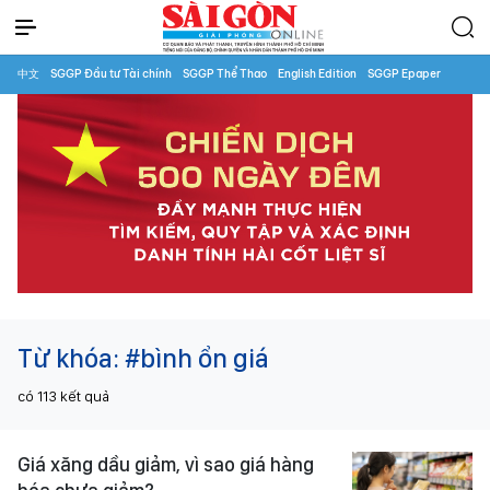
中文
SGGP Đầu tư Tài chính
SGGP Thể Thao
English Edition
SGGP Epaper
Từ khóa:
#bình ổn giá
có
113
kết quả
Giá xăng dầu giảm, vì sao giá hàng