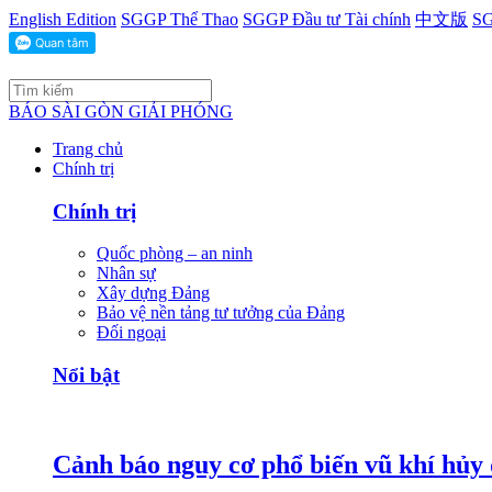
English Edition
SGGP Thể Thao
SGGP Đầu tư Tài chính
中文版
SG
BÁO SÀI GÒN GIẢI PHÓNG
Trang chủ
Chính trị
Chính trị
Quốc phòng – an ninh
Nhân sự
Xây dựng Đảng
Bảo vệ nền tảng tư tưởng của Đảng
Đối ngoại
Nổi bật
Cảnh báo nguy cơ phổ biến vũ khí hủy d