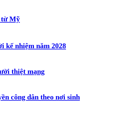
u từ Mỹ
ời kế nhiệm năm 2028
gười thiệt mạng
ền công dân theo nơi sinh