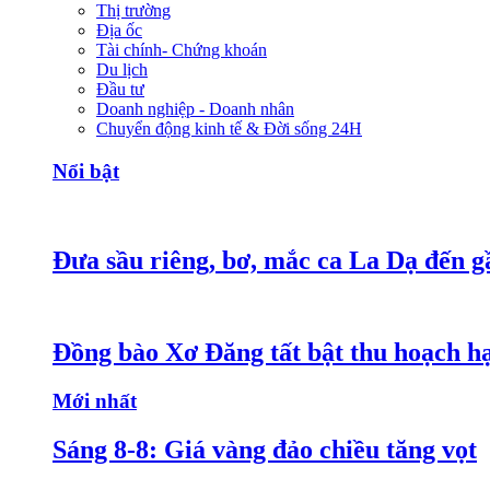
Thị trường
Địa ốc
Tài chính- Chứng khoán
Du lịch
Đầu tư
Doanh nghiệp - Doanh nhân
Chuyển động kinh tế & Đời sống 24H
Nổi bật
Đưa sầu riêng, bơ, mắc ca La Dạ đến g
Đồng bào Xơ Đăng tất bật thu hoạch h
Mới nhất
Sáng 8-8: Giá vàng đảo chiều tăng vọt