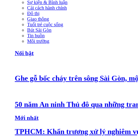
Sự kiện & Bình luận
Cải cách hành chính
Đô thị
Giao thông
Tuổi trẻ cuộc sống
Bút Sài Gòn
Tin buồn
Môi trường
Nổi bật
Ghe gỗ bốc cháy trên sông Sài Gòn, mộ
50 năm An ninh Thủ đô qua những tra
Mới nhất
TPHCM: Khẩn trương xử lý nghiêm vụ