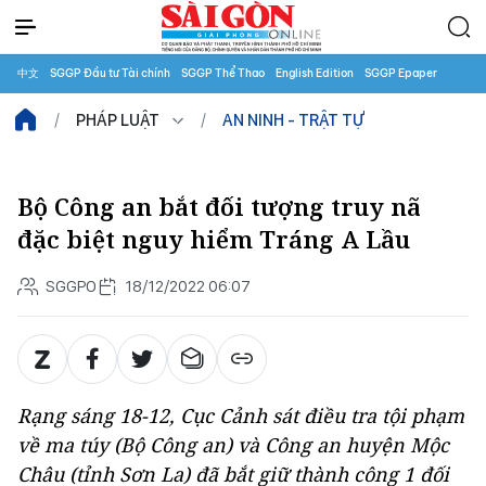
中文
SGGP Đầu tư Tài chính
SGGP Thể Thao
English Edition
SGGP Epaper
PHÁP LUẬT
AN NINH - TRẬT TỰ
Bộ Công an bắt đối tượng truy nã
đặc biệt nguy hiểm Tráng A Lầu
SGGPO
18/12/2022 06:07
Rạng sáng 18-12, Cục Cảnh sát điều tra tội phạm
về ma túy (Bộ Công an) và Công an huyện Mộc
Châu (tỉnh Sơn La) đã bắt giữ thành công 1 đối