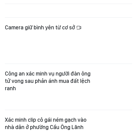
Camera giữ bình yên từ cơ sở
Công an xác minh vụ người đàn ông
tử vong sau phản ánh mua đất lệch
ranh
Xác minh clip cô gái ném gạch vào
nhà dân ở phường Cầu Ông Lãnh
Bộ Y tế đề nghị xử lý nghiêm vụ
phòng khám ở Nghệ An "vẽ bệnh"