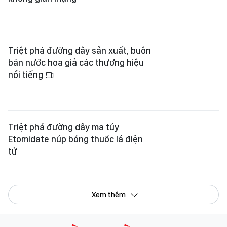
tử
Xem thêm
Tổng Biên tập:
Nguyễn Khắc Văn
Phó Tổng Biên tập:
Nguyễn Ngọc Anh
,
Phạm Văn Trường
,
Bùi Thị Hồng Sương
,
Trương Đức Nghĩa
,
Phạm Thị Vân Anh
,
Dương Văn Quang
,
Nguyễn Đức Hiển
,
Nguyễn Khắc Cường
,
Trần Gia Bảo
Phó Tổng Thư ký tòa soạn:
Ngô Quang Trưởng
,
Nguyễn Chiến Dũng
,
Nguyễn Phước Bình
Tòa soạn
: 432-434 Nguyễn Thị Minh Khai, Phường Bàn Cờ, TP.HCM
Điện thoại Báo SGGP
: (028) 3.9294.091, 3.9294.092, 3.9294.093,
3.9294.097, 3.9294.098
Điện thoại Tòa soạn Báo Điện tử
: 08 65 11 22 55