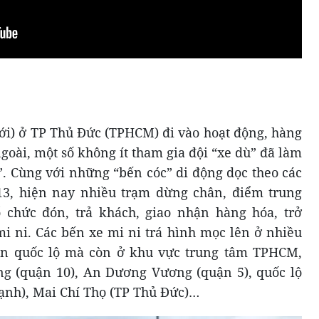
i) ở TP Thủ Đức (TPHCM) đi vào hoạt động, hàng
goài, một số không ít tham gia đội “xe dù” đã làm
”. Cùng với những “bến cóc” di động dọc theo các
 13, hiện nay nhiều trạm dừng chân, điểm trung
 chức đón, trả khách, giao nhận hàng hóa, trở
 ni. Các bến xe mi ni trá hình mọc lên ở nhiều
yến quốc lộ mà còn ở khu vực trung tâm TPHCM,
g (quận 10), An Dương Vương (quận 5), quốc lộ
ạnh), Mai Chí Thọ (TP Thủ Đức)…