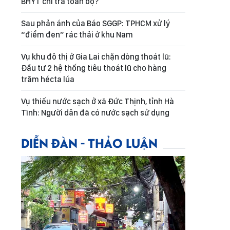
BHYT chi trả toàn bộ?
Sau phản ánh của Báo SGGP: TPHCM xử lý
“điểm đen” rác thải ở khu Nam
Vụ khu đô thị ở Gia Lai chặn dòng thoát lũ:
Đầu tư 2 hệ thống tiêu thoát lũ cho hàng
trăm hécta lúa
Vụ thiếu nước sạch ở xã Đức Thịnh, tỉnh Hà
Tĩnh: Người dân đã có nước sạch sử dụng
DIỄN ĐÀN - THẢO LUẬN