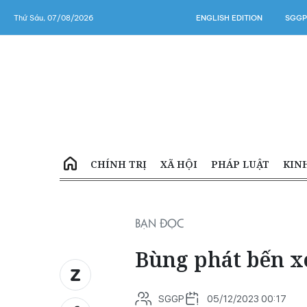
Thứ Sáu, 07/08/2026
ENGLISH EDITION
SGGP
CHÍNH TRỊ
XÃ HỘI
PHÁP LUẬT
KIN
BẠN ĐỌC
Bùng phát bến x
SGGP
05/12/2023 00:17