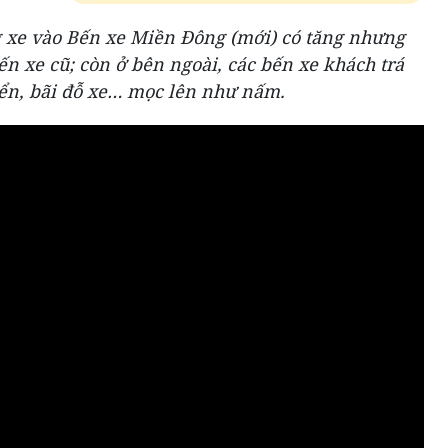
 xe vào Bến xe Miền Đông (mới) có tăng nhưng
n xe cũ; còn ở bên ngoài, các bến xe khách trá
yển, bãi đỗ xe… mọc lên như nấm.