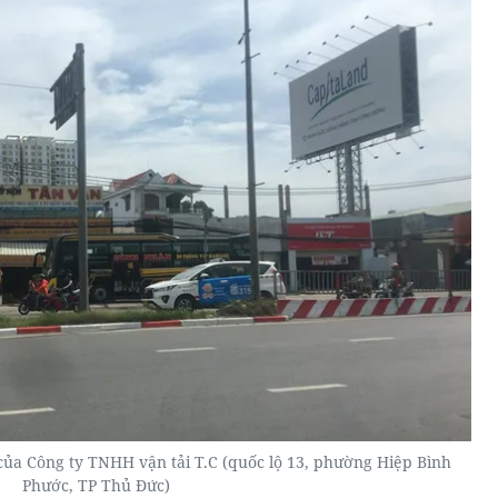
ủa Công ty TNHH vận tải T.C (quốc lộ 13, phường Hiệp Bình
Phước, TP Thủ Đức)