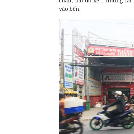
chân, bãi đỗ xe… nhưng lại 
vào bến.