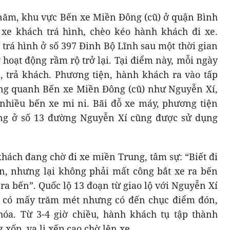
năm, khu vực Bến xe Miền Đông (cũ) ở quận Bình
xe khách trá hình, chèo kéo hành khách đi xe.
trá hình ở số 397 Đinh Bộ Lĩnh sau một thời gian
hoạt động rầm rộ trở lại. Tại điểm này, mỗi ngày
 trả khách. Phương tiện, hành khách ra vào tấp
g quanh Bến xe Miền Đông (cũ) như Nguyễn Xí,
nhiều bến xe mi ni. Bãi đỗ xe máy, phương tiện
hông ở số 13 đường Nguyễn Xí cũng được sử dụng
ách đang chờ đi xe miền Trung, tâm sự: “Biết đi
àn, nhưng lại không phải mất công bắt xe ra bến
ra bến”. Quốc lộ 13 đoạn từ giao lộ với Nguyễn Xí
ỉ có mấy trăm mét nhưng có đến chục điểm đón,
hóa. Từ 3-4 giờ chiều, hành khách tụ tập thành
xốp, va li xếp cao chờ lên xe.