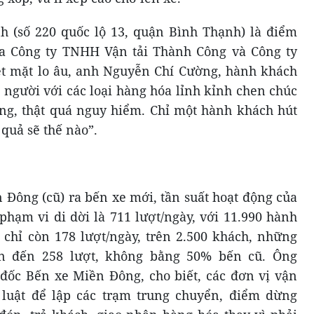
 (số 220 quốc lộ 13, quận Bình Thạnh) là điểm
ủa Công ty TNHH Vận tải Thành Công và Công ty
t mặt lo âu, anh Nguyễn Chí Cường, hành khách
n người với các loại hàng hóa lỉnh kỉnh chen chúc
ng, thật quá nguy hiểm. Chỉ một hành khách hút
 quả sẽ thế nào”.
 Đông (cũ) ra bến xe mới, tần suất hoạt động của
phạm vi di dời là 711 lượt/ngày, với 11.990 hành
 chỉ còn 178 lượt/ngày, trên 2.500 khách, những
ên đến 258 lượt, không bằng 50% bến cũ. Ông
ốc Bến xe Miền Đông, cho biết, các đơn vị vận
 luật để lập các trạm trung chuyển, điểm dừng