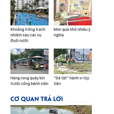
Khoảng trống trách
Món quà nhỏ nhiều ý
nhiệm sau các vụ
nghĩa
đuối nước
Hàng rong quây kín
“Dã tật” hành vi tùy
trước cổng bệnh viện
tiện
CƠ QUAN TRẢ LỜI