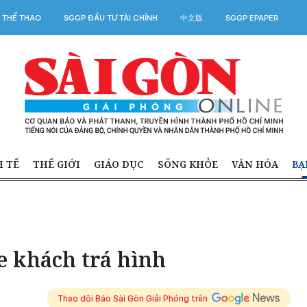
 THỂ THAO
SGGP ĐẦU TƯ TÀI CHÍNH
中文版
SGGP EPAPER
H TẾ
THẾ GIỚI
GIÁO DỤC
SỐNG KHỎE
VĂN HÓA
BẠ
e khách trá hình
Theo dõi Báo Sài Gòn Giải Phóng trên