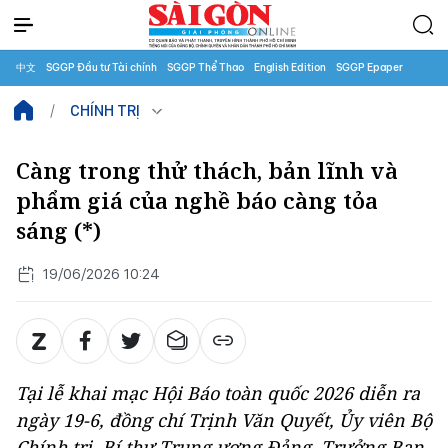
中文
SGGP Đầu tư Tài chính
SGGP Thể Thao
English Edition
SGGP Epaper
CHÍNH TRỊ
Càng trong thử thách, bản lĩnh và
phẩm giá của nghề báo càng tỏa
sáng (*)
19/06/2026 10:24
Tại lễ khai mạc Hội Báo toàn quốc 2026 diễn ra
ngày 19-6, đồng chí Trịnh Văn Quyết, Ủy viên Bộ
Chính trị, Bí thư Trung ương Đảng, Trưởng Ban