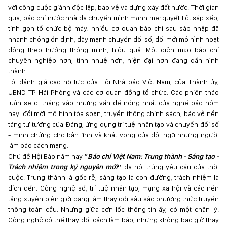
với công cuộc giành độc lập, bảo vệ và dựng xây đất nước. Thời gian
qua, báo chí nước nhà đã chuyển mình mạnh mẽ: quyết liệt sắp xếp,
tinh gọn tổ chức bộ máy; nhiều cơ quan báo chí sau sáp nhập đã
nhanh chóng ổn định, đẩy mạnh chuyển đổi số, đổi mới mô hình hoạt
động theo hướng thông minh, hiệu quả. Một diện mạo báo chí
chuyên nghiệp hơn, tinh nhuệ hơn, hiện đại hơn đang dần hình
thành.
Tôi đánh giá cao nỗ lực của Hội Nhà báo Việt Nam, của Thành ủy,
UBND TP Hải Phòng và các cơ quan đồng tổ chức. Các phiên thảo
luận sẽ đi thẳng vào những vấn đề nóng nhất của nghề báo hôm
nay: đổi mới mô hình tòa soạn, truyền thông chính sách, bảo vệ nền
tảng tư tưởng của Đảng, ứng dụng trí tuệ nhân tạo và chuyển đổi số
- minh chứng cho bản lĩnh và khát vọng của đội ngũ những người
làm báo cách mạng.
Chủ đề Hội Báo năm nay
“
Báo chí Việt Nam: Trung thành - Sáng tạo -
Trách nhiệm trong kỷ nguyên mới
”
đã nói trúng yêu cầu của thời
cuộc. Trung thành là gốc rễ, sáng tạo là con đường, trách nhiệm là
đích đến. Công nghệ số, trí tuệ nhân tạo, mạng xã hội và các nền
tảng xuyên biên giới đang làm thay đổi sâu sắc phương thức truyền
thông toàn cầu. Nhưng giữa cơn lốc thông tin ấy, có một chân lý:
Công nghệ có thể thay đổi cách làm báo, nhưng không bao giờ thay