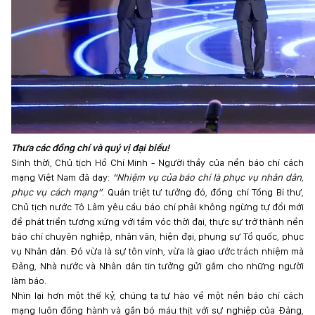
Thưa các đồng chí và quý vị đại biểu!
Sinh thời, Chủ tịch Hồ Chí Minh - Người thầy của nền báo chí cách
mạng Việt Nam đã dạy:
“Nhiệm vụ của báo chí là phục vụ nhân dân,
phục vụ cách mạng”
. Quán triệt tư tưởng đó, đồng chí Tổng Bí thư,
Chủ tịch nước Tô Lâm yêu cầu báo chí phải không ngừng tự đổi mới
để phát triển tương xứng với tầm vóc thời đại, thực sự trở thành nền
báo chí chuyên nghiệp, nhân văn, hiện đại, phụng sự Tổ quốc, phục
vụ Nhân dân. Đó vừa là sự tôn vinh, vừa là giao ước trách nhiệm mà
Đảng, Nhà nước và Nhân dân tin tưởng gửi gắm cho những người
làm báo.
Nhìn lại hơn một thế kỷ, chúng ta tự hào về một nền báo chí cách
mạng luôn đồng hành và gắn bó máu thịt với sự nghiệp của Đảng,