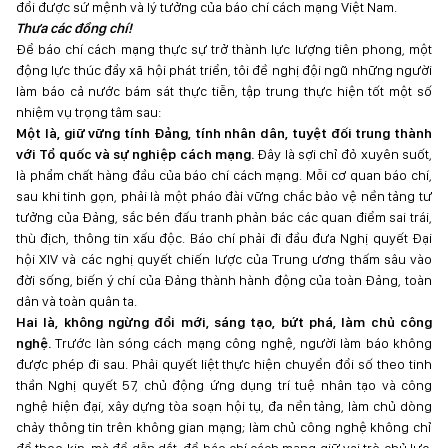
đổi được sứ mệnh và lý tưởng của báo chí cách mạng Việt Nam.
Thưa các đồng chí!
Để báo chí cách mạng thực sự trở thành lực lượng tiên phong, một
động lực thúc đẩy xã hội phát triển, tôi đề nghị đội ngũ những người
làm báo cả nước bám sát thực tiễn, tập trung thực hiện tốt một số
nhiệm vụ trọng tâm sau:
Một là, giữ vững tính Đảng, tính nhân dân, tuyệt đối trung thành
với Tổ quốc và sự nghiệp cách mạng.
Đây là sợi chỉ đỏ xuyên suốt,
là phẩm chất hàng đầu của báo chí cách mạng. Mỗi cơ quan báo chí,
sau khi tinh gọn, phải là một pháo đài vững chắc bảo vệ nền tảng tư
tưởng của Đảng, sắc bén đấu tranh phản bác các quan điểm sai trái,
thù địch, thông tin xấu độc. Báo chí phải đi đầu đưa Nghị quyết Đại
hội XIV và các nghị quyết chiến lược của Trung ương thấm sâu vào
đời sống, biến ý chí của Đảng thành hành động của toàn Đảng, toàn
dân và toàn quân ta.
Hai là, không ngừng đổi mới, sáng tạo, bứt phá, làm chủ công
nghệ.
Trước làn sóng cách mạng công nghệ, người làm báo không
được phép đi sau. Phải quyết liệt thực hiện chuyển đổi số theo tinh
thần Nghị quyết 57, chủ động ứng dụng trí tuệ nhân tạo và công
nghệ hiện đại, xây dựng tòa soạn hội tụ, đa nền tảng, làm chủ dòng
chảy thông tin trên không gian mạng; làm chủ công nghệ không chỉ