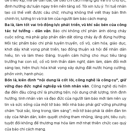
để theo kịp, mà để dẫn dắt, để báo chí cách mạng giữ vai trò chủ lực,
định hướng dư luận ngay trên nền tảng số. Tôi xin lưu ý: Trí tuệ nhân
tạo có thể viết được câu chữ, nhưng không thể viết thay bản lĩnh
chính trị, lương tri và trái tim của người làm báo cách mạng.
Ba là, làm tốt vai trò động lực phát triển, vũ khí sắc bén của công
tác tư tưởng - dân vận.
Báo chí không chỉ phản ánh dòng chảy
cuộc sống, mà phải góp phần dẫn dắt dòng chảy ấy đi đúng hướng.
Mỗi tác phẩm báo chí phải tuyên truyền, cổ vũ, cảm hóa, giáo dục,
khơi dậy khát vọng phát triển, tạo đồng thuận xã hội để nhân dân
hiểu, tin và làm theo Đảng; truyền cảm hứng cho mục tiêu tăng
trưởng hai con số, cổ vũ tinh thần dám nghĩ, dám làm, dám đổi mới
sáng tạo, hiện thực hóa khát vọng xây dựng đất nước hùng cường,
phồn vinh, hạnh phúc.
Bốn là, kiên định “nội dung là cốt lõi, công nghệ là công cụ”, giữ
vững đạo đức nghề nghiệp và tính nhân văn.
Công nghệ dù hiện
đại đến đâu cũng chỉ là phương tiện; nội dung chất lượng, tính định
hướng, tính nhân văn và đạo đức của người làm báo mới làm nên uy
tín và sức sống của một tờ báo. Mỗi nhà báo phải giữ vững phương
châm “bút sắc, lòng trong, tâm sáng”; mỗi tờ báo phải là diễn đàn tin
cậy của Nhân dân, kiên quyết chống tham nhũng, lãng phí, tiêu cực;
tuyệt đối không để thương mại hóa làm mờ nhạt thiên chức cao quý
của báo chí cách mạng.