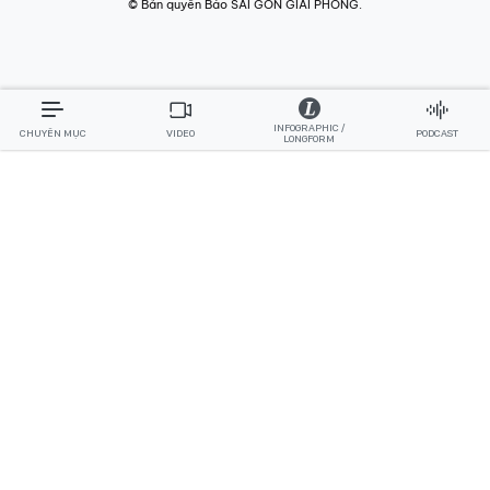
© Bản quyền Báo SÀI GÒN GIẢI PHÓNG.
INFOGRAPHIC /
CHUYÊN MỤC
VIDEO
PODCAST
LONGFORM