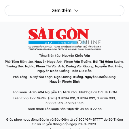
Xem thêm
Tổng Biên tập:
Nguyễn Khắc Văn
Phó Tổng Biên tập:
Nguyễn Ngọc Anh
,
Phạm Văn Trường
,
Bùi Thị Hồng Sương
,
Trương Đức Nghĩa
,
Phạm Thị Vân Anh
,
Dương Văn Quang
,
Nguyễn Đức Hiển
,
Nguyễn Khắc Cường
,
Trần Gia Bảo
Phó Tổng Thư ký tòa soạn:
Ngô Quang Trưởng
,
Nguyễn Chiến Dũng
,
Nguyễn Phước Bình
Tòa soạn
: 432-434 Nguyễn Thị Minh Khai, Phường Bàn Cờ, TP.HCM
Điện thoại Báo SGGP
: (028) 3.9294.091, 3.9294.092, 3.9294.093,
3.9294.097, 3.9294.098
Điện thoại Tòa soạn Báo Điện tử
: 08 65 11 22 55
Giấy phép hoạt động Báo in và Báo Điện tử số 305/GP-BTTTT do Bộ Thông
tin và Truyền thông cấp ngày 28-8-2023.