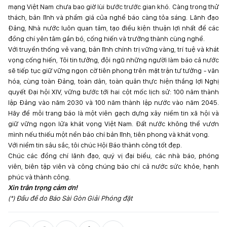
mạng Việt Nam chưa bao giờ lùi bước trước gian khó. Càng trong thử
thách, bản lĩnh và phẩm giá của nghề báo càng tỏa sáng. Lãnh đạo
Đảng, Nhà nước luôn quan tâm, tạo điều kiện thuận lợi nhất để các
đồng chí yên tâm gắn bó, cống hiến và trưởng thành cùng nghề.
Với truyền thống vẻ vang, bản lĩnh chính trị vững vàng, trí tuệ và khát
vọng cống hiến, Tôi tin tưởng, đội ngũ những người làm báo cả nước
sẽ tiếp tục giữ vững ngọn cờ tiên phong trên mặt trận tư tưởng - văn
hóa, cùng toàn Đảng, toàn dân, toàn quân thực hiện thắng lợi Nghị
quyết Đại hội XIV, vững bước tới hai cột mốc lịch sử: 100 năm thành
lập Đảng vào năm 2030 và 100 năm thành lập nước vào năm 2045.
Hãy để mỗi trang báo là một viên gạch dựng xây niềm tin xã hội và
giữ vững ngọn lửa khát vọng Việt Nam. Đất nước không thể vươn
mình nếu thiếu một nền báo chí bản lĩnh, tiên phong và khát vọng.
Với niềm tin sâu sắc, tôi chúc Hội Báo thành công tốt đẹp.
Chúc các đồng chí lãnh đạo, quý vị đại biểu, các nhà báo, phóng
viên, biên tập viên và công chúng báo chí cả nước sức khỏe, hạnh
phúc và thành công.
Xin trân trọng cảm ơn!
(*) Đầu đề do Báo Sài Gòn Giải Phóng đặt