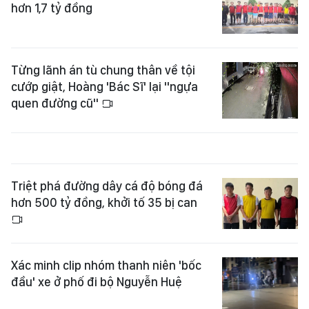
hơn 1,7 tỷ đồng
Từng lãnh án tù chung thân về tội
cướp giật, Hoàng 'Bác Sĩ' lại "ngựa
quen đường cũ"
Triệt phá đường dây cá độ bóng đá
hơn 500 tỷ đồng, khởi tố 35 bị can
Xác minh clip nhóm thanh niên 'bốc
đầu' xe ở phố đi bộ Nguyễn Huệ