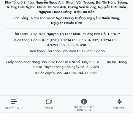
Phó Tổng Biên tập:
Nguyễn Ngọc Anh
,
Phạm Văn Trường
,
Bùi Thị Hồng Sương
,
Trương Đức Nghĩa
,
Phạm Thị Vân Anh
,
Dương Văn Quang
,
Nguyễn Đức Hiển
,
Nguyễn Khắc Cường
,
Trần Gia Bảo
Phó Tổng Thư ký tòa soạn:
Ngô Quang Trưởng
,
Nguyễn Chiến Dũng
,
Nguyễn Phước Bình
Tòa soạn
: 432-434 Nguyễn Thị Minh Khai, Phường Bàn Cờ, TP.HCM
Điện thoại Báo SGGP
: (028) 3.9294.091, 3.9294.092, 3.9294.093,
3.9294.097, 3.9294.098
Điện thoại Tòa soạn Báo Điện tử
: 08 65 11 22 55
Giấy phép hoạt động Báo in và Báo Điện tử số 305/GP-BTTTT do Bộ Thông
tin và Truyền thông cấp ngày 28-8-2023.
© Bản quyền Báo SÀI GÒN GIẢI PHÓNG.
INFOGRAPHIC /
CHUYÊN MỤC
VIDEO
PODCAST
LONGFORM