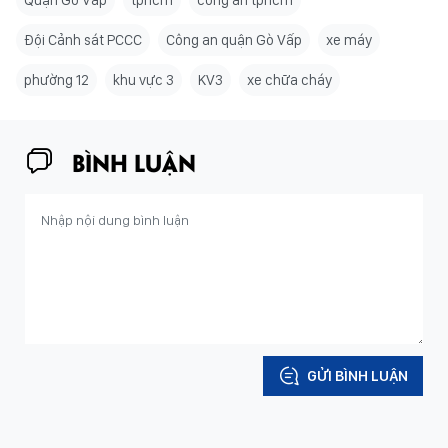
Quận Gò Vấp
tphcm
công an tphcm
Đội Cảnh sát PCCC
Công an quận Gò Vấp
xe máy
phường 12
khu vực 3
KV3
xe chữa cháy
BÌNH LUẬN
GỬI BÌNH LUẬN