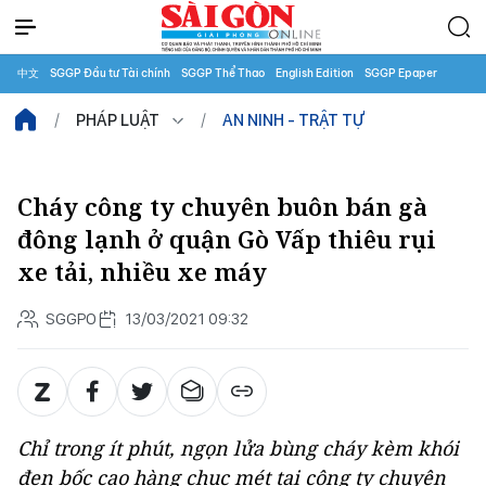
中文
SGGP Đầu tư Tài chính
SGGP Thể Thao
English Edition
SGGP Epaper
PHÁP LUẬT
AN NINH - TRẬT TỰ
Cháy công ty chuyên buôn bán gà
đông lạnh ở quận Gò Vấp thiêu rụi
xe tải, nhiều xe máy
SGGPO
13/03/2021 09:32
Chỉ trong ít phút, ngọn lửa bùng cháy kèm khói
đen bốc cao hàng chục mét tại công ty chuyên