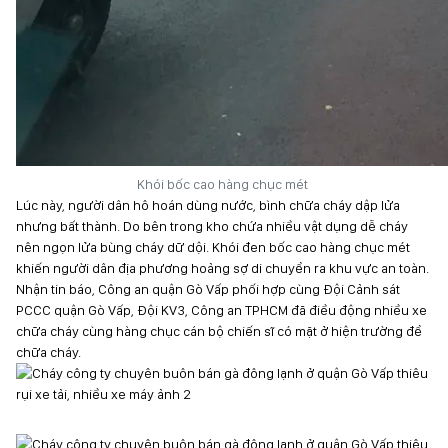
Khói bốc cao hàng chục mét
Lúc này, người dân hô hoán dùng nước, bình chữa cháy dập lửa
nhưng bất thành. Do bên trong kho chứa nhiều vật dụng dễ cháy
nên ngọn lửa bùng cháy dữ dội. Khói đen bốc cao hàng chục mét
khiến người dân địa phương hoảng sợ di chuyển ra khu vực an toàn.
Nhận tin báo, Công an quận Gò Vấp phối hợp cùng Đội Cảnh sát
PCCC quận Gò Vấp, Đội KV3, Công an TPHCM đã điều động nhiều xe
chữa cháy cùng hàng chục cán bộ chiến sĩ có mặt ở hiện trường để
chữa cháy.