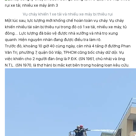
Vụ cháy khiến 1 xe tải và nhiều xe máy bị thiêu rụi
Một lúc sau, lực lượng mới khống chế hoàn toàn vụ cháy. Vụ cháy
khiến nhiều tài sản bị thiêu rụi trong đó có 1 xe tải, nhiều xe máy, tủ
đông…. Lực lượng đã bảo vệ được nhà xưởng và nhà trọ xung
quanh. Hiện nguyên nhân đang được điều tra làm rõ.
Trước đó, khoảng 10 giờ 40 cùng ngày, căn nhà 4 tầng ở đường Phan
Văn Trị, phường 7, quận Gò Vấp, TPHCM cũng bốc cháy dữ dội. Vụ
việc khiến cho 2 người đàn ông là P.Đ.K. (SN 1961, chủ nhà) và ông
N.T.L. (SN 1970, là thợ hàn) bị mắc kẹt bên trong hoảng loạn kêu cứu.