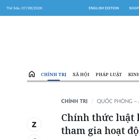
Thứ Sáu, 07/08/2026
ENGLISH EDITION
SGGP
CHÍNH TRỊ
XÃ HỘI
PHÁP LUẬT
KIN
CHÍNH TRỊ
QUỐC PHÒNG – 
Chính thức luật 
tham gia hoạt độ