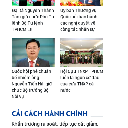
Đại tá Nguyễn Thành
Ủy ban Thường vụ
Tâm giữ chức Phó Tư
Quốc hội ban hành
lệnh Bộ Tư lệnh
các nghị quyết về
TPHCM
công tác nhân sự
Quốc hội phê chuẩn
Hội Cựu TNXP TPHCM
bổ nhiệm ông
luôn là ngọn cờ đầu
Nguyễn Tiến Hải giữ
của cựu TNXP cả
chức Bộ trưởng Bộ
nước
Nội vụ
CẢI CÁCH HÀNH CHÍNH
Khẩn trương rà soát, tiếp tục cắt giảm,