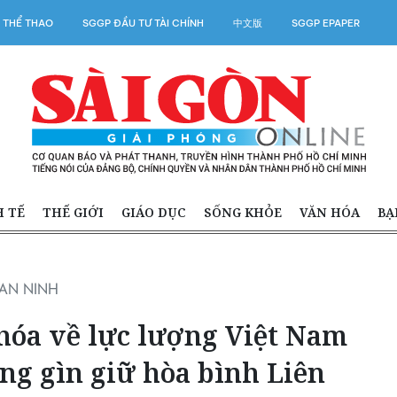
 THỂ THAO
SGGP ĐẦU TƯ TÀI CHÍNH
中文版
SGGP EPAPER
H TẾ
THẾ GIỚI
GIÁO DỤC
SỐNG KHỎE
VĂN HÓA
BẠ
AN NINH
hóa về lực lượng Việt Nam
ng gìn giữ hòa bình Liên