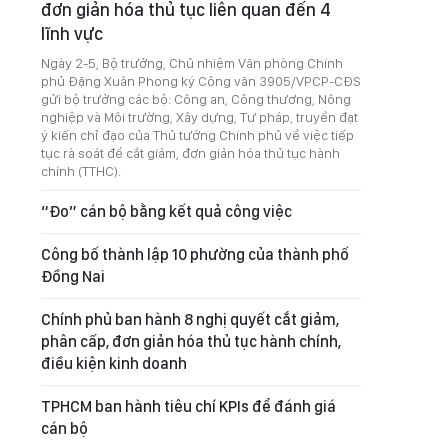
đơn giản hóa thủ tục liên quan đến 4
lĩnh vực
Ngày 2-5, Bộ trưởng, Chủ nhiệm Văn phòng Chính
phủ Đặng Xuân Phong ký Công văn 3905/VPCP-CĐS
gửi bộ trưởng các bộ: Công an, Công thương, Nông
nghiệp và Môi trường, Xây dựng, Tư pháp, truyền đạt
ý kiến chỉ đạo của Thủ tướng Chính phủ về việc tiếp
tục rà soát để cắt giảm, đơn giản hóa thủ tục hành
chính (TTHC).
“Đo” cán bộ bằng kết quả công việc
Công bố thành lập 10 phường của thành phố
Đồng Nai
Chính phủ ban hành 8 nghị quyết cắt giảm,
phân cấp, đơn giản hóa thủ tục hành chính,
điều kiện kinh doanh
TPHCM ban hành tiêu chí KPIs để đánh giá
cán bộ