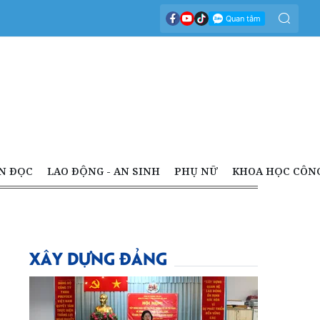
N ĐỌC
LAO ĐỘNG - AN SINH
PHỤ NỮ
KHOA HỌC CÔN
XÂY DỰNG ĐẢNG