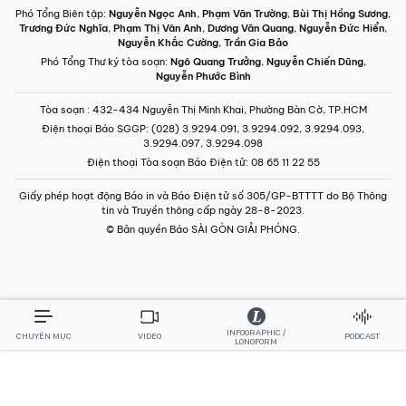
Phó Tổng Biên tập:
Nguyễn Ngọc Anh
,
Phạm Văn Trường
,
Bùi Thị Hồng Sương
,
Trương Đức Nghĩa
,
Phạm Thị Vân Anh
,
Dương Văn Quang
,
Nguyễn Đức Hiển
,
Nguyễn Khắc Cường
,
Trần Gia Bảo
Phó Tổng Thư ký tòa soạn:
Ngô Quang Trưởng
,
Nguyễn Chiến Dũng
,
Nguyễn Phước Bình
Tòa soạn
: 432-434 Nguyễn Thị Minh Khai, Phường Bàn Cờ, TP.HCM
Điện thoại Báo SGGP
: (028) 3.9294.091, 3.9294.092, 3.9294.093,
3.9294.097, 3.9294.098
Điện thoại Tòa soạn Báo Điện tử
: 08 65 11 22 55
Giấy phép hoạt động Báo in và Báo Điện tử số 305/GP-BTTTT do Bộ Thông
tin và Truyền thông cấp ngày 28-8-2023.
© Bản quyền Báo SÀI GÒN GIẢI PHÓNG.
INFOGRAPHIC /
CHUYÊN MỤC
VIDEO
PODCAST
LONGFORM