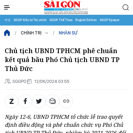
中文
SGGP Đầu tư Tài chính
SGGP Thể Thao
English Edition
SGGP Epaper
CHÍNH TRỊ
NHÂN SỰ
Chủ tịch UBND TPHCM phê chuẩn
kết quả bầu Phó Chủ tịch UBND TP
Thủ Đức
SGGPO
12/06/2024 03:55
Ngày 12-6, UBND TPHCM tổ chức lễ trao quyết
định điều động và phê chuẩn chức vụ Phó Chủ
tịch UBND TP Thủ Đức, nhiệm kỳ 2021-2026 đối