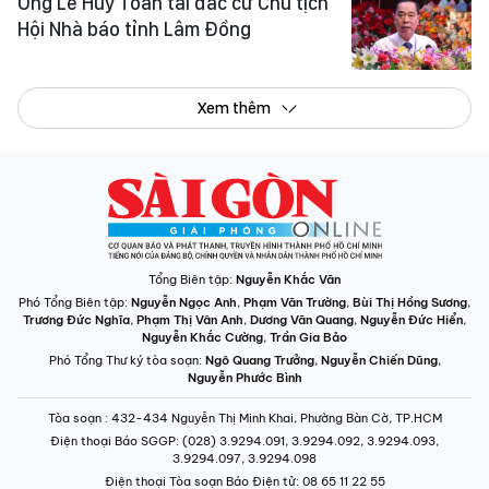
Ông Lê Huy Toàn tái đắc cử Chủ tịch
Hội Nhà báo tỉnh Lâm Đồng
Xem thêm
Tổng Biên tập:
Nguyễn Khắc Văn
Phó Tổng Biên tập:
Nguyễn Ngọc Anh
,
Phạm Văn Trường
,
Bùi Thị Hồng Sương
,
Trương Đức Nghĩa
,
Phạm Thị Vân Anh
,
Dương Văn Quang
,
Nguyễn Đức Hiển
,
Nguyễn Khắc Cường
,
Trần Gia Bảo
Phó Tổng Thư ký tòa soạn:
Ngô Quang Trưởng
,
Nguyễn Chiến Dũng
,
Nguyễn Phước Bình
Tòa soạn
: 432-434 Nguyễn Thị Minh Khai, Phường Bàn Cờ, TP.HCM
Điện thoại Báo SGGP
: (028) 3.9294.091, 3.9294.092, 3.9294.093,
3.9294.097, 3.9294.098
Điện thoại Tòa soạn Báo Điện tử
: 08 65 11 22 55