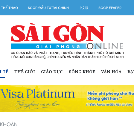
 THỂ THAO
SGGP ĐẦU TƯ TÀI CHÍNH
中文版
SGGP EPAPER
H TẾ
THẾ GIỚI
GIÁO DỤC
SỐNG KHỎE
VĂN HÓA
BẠ
G KHOÁN