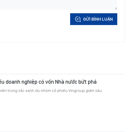
GỬI BÌNH LUẬN
ếu doanh nghiệp có vốn Nhà nước bứt phá
hiên trong sắc xanh dù nhóm cổ phiếu Vingroup giảm sâu.