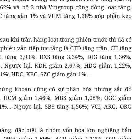
,62% và bộ 3 nhà Vingroup cũng đồng loạt tăng,
IC tăng gần 1% và VHM tăng 1,38% góp phần kéo
au khi trần hàng loạt trong phiên trước thì đã có
hiếu vẫn tiếp tục tăng là CTD tăng trần, CII tăng
 tăng 3,93%, DXS tăng 3,34%, DIG tăng 1,36%,
. Ngược lại, KDH giảm 2,67%, HDG giảm 1,22%,
1%; HDC, KBC, SZC giảm gần 1%...
hứng khoán cũng có sự phân hóa nhưng sắc đỏ
%, HCM giảm 1,46%, MBS giảm 1,08%, OGC giảm
%... Ngược lại, SBS tăng 1,56%; VCI, ARG, ORG
àng, đặc biệt là nhóm vốn hóa lớn nghiêng hẳn
%, MBB giảm 1,69%, ACB giảm 1,12%, SSB giảm