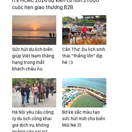
ITE HCMC 2026 dự kiến có hơn 21.000
cuộc hẹn giao thương B2B
Sức hút du lịch biển
Cần Thơ: Du lịch sinh
giúp Việt Nam thăng
thái "thắng lớn" dịp
hạng trong mắt
hè
khách châu Âu
Hà Nội yêu cầu công
Bờ kè sắc màu tạo
ty du lịch công khai
sức hút mới cho biển
giá dịch vụ, không
Mũi Né
quảng cáo sai sự