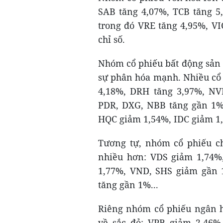
SAB tăng 4,07%, TCB tăng 5
trong đó VRE tăng 4,95%, V
chỉ số.
Nhóm cổ phiếu bất động sản s
sự phân hóa mạnh. Nhiều cổ p
4,18%, DRH tăng 3,97%, NVL
PDR, DXG, NBB tăng gần 1%
HQC giảm 1,54%, IDC giảm 1,
Tương tự, nhóm cổ phiếu c
nhiều hơn: VDS giảm 1,74
1,77%, VND, SHS giảm gần 1
tăng gần 1%...
Riêng nhóm cổ phiếu ngân h
về sắc đỏ: VPB giảm 2,46