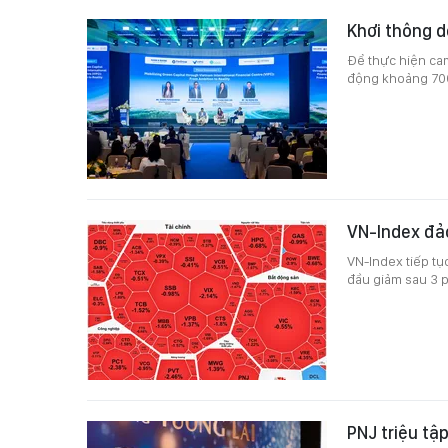
Khơi thông d
Để thực hiện cam
động khoảng 700
VN-Index đả
VN-Index tiếp tụ
đầu giảm sau 3 p
PNJ triệu tậ