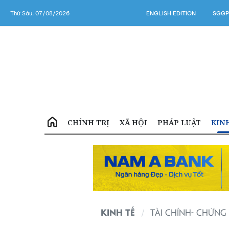
Thứ Sáu, 07/08/2026
ENGLISH EDITION
SGGP
CHÍNH TRỊ
XÃ HỘI
PHÁP LUẬT
KIN
KINH TẾ
TÀI CHÍNH- CHỨN